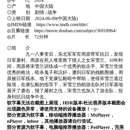
◎年 代 2024
◎产 地 中国大陆
◎类 别 剧情 / 战争
◎上映日期 2024-06-09(中国大陆)
◎IMDb链接 https://www.imdb.com/title//
◎豆瓣链接 https://movie.douban.com/subject/36918964/
◎片 长 72分钟
◎简 介
九一八事变后，东北军军官周原带军抗日，发现
日军屠村。周原在死人堆里救下猎人之女宋雪兰。10年时
间，周原将宋雪兰训练成一个优秀的狙击手。宋雪兰凭借
优秀的枪法，暗杀鬼子和汉奸，遭到日军的残酷围捕，周
原被日军残杀。地下党康弘毅暗中帮助，使得宋雪兰逃过
险境，在康弘毅的指导下，宋雪兰协助游击队对日军基地
展开了袭击，报了屠村之仇，宋雪兰也加入了游击队，投
身到抗日战争中去。
软字幕无法在截图上展现，HDR版本/杜比视界版本截图会
出现颜色异常，请使用支持的设备播放！
</p>
部分资源为软字幕，移动端推荐播放器：MxPlayer，
nPlayer，infuse ，其他播放器请自行尝试。
部分资源为软字幕，电脑端推荐播放器：PotPlayer，完美