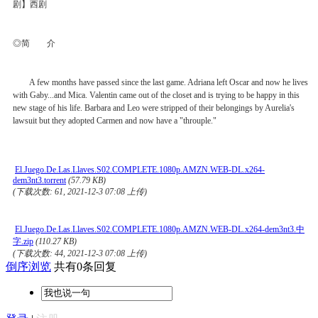
剧】西剧
◎简 介
A few months have passed since the last game. Adriana left Oscar and now he lives
with Gaby...and Mica. Valentin came out of the closet and is trying to be happy in this
new stage of his life. Barbara and Leo were stripped of their belongings by Aurelia's
lawsuit but they adopted Carmen and now have a "throuple."
El.Juego.De.Las.Llaves.S02.COMPLETE.1080p.AMZN.WEB-DL.x264-
dem3nt3.torrent
(57.79 KB)
(下载次数: 61, 2021-12-3 07:08 上传)
El.Juego.De.Las.Llaves.S02.COMPLETE.1080p.AMZN.WEB-DL.x264-dem3nt3.中
字.zip
(110.27 KB)
(下载次数: 44, 2021-12-3 07:08 上传)
倒序浏览
共有0条回复