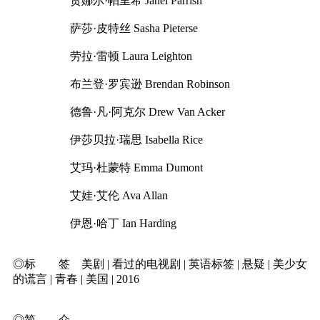
贾娜尔·帕里希 Janel Parrish
萨莎·皮特丝 Sasha Pieterse
劳拉·雷顿 Laura Leighton
布兰登·罗宾逊 Brendan Robinson
德鲁·凡·阿克尔 Drew Van Acker
伊莎贝拉·瑞思 Isabella Rice
艾玛·杜蒙特 Emma Dumont
艾娃·艾伦 Ava Allan
伊恩·哈丁 Ian Harding
◎标 签 美剧 | 看过的电视剧 | 英语标签 | 悬疑 | 美少女
的谎言 | 青春 | 美国 | 2016
◎简 介