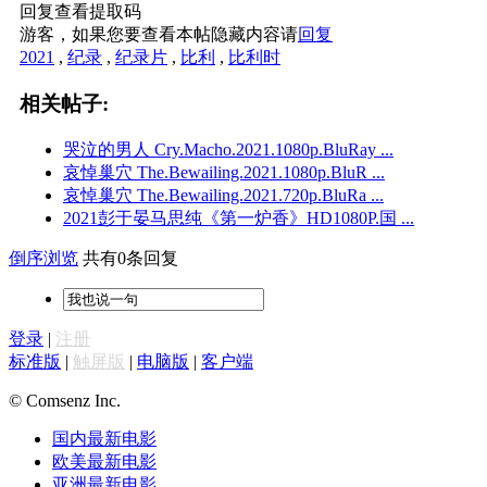
回复查看提取码
游客，如果您要查看本帖隐藏内容请
回复
2021
,
纪录
,
纪录片
,
比利
,
比利时
相关帖子:
哭泣的男人 Cry.Macho.2021.1080p.BluRay ...
哀悼巢穴 The.Bewailing.2021.1080p.BluR ...
哀悼巢穴 The.Bewailing.2021.720p.BluRa ...
2021彭于晏马思纯《第一炉香》HD1080P.国 ...
倒序浏览
共有0条回复
登录
|
注册
标准版
|
触屏版
|
电脑版
|
客户端
© Comsenz Inc.
国内最新电影
欧美最新电影
亚洲最新电影