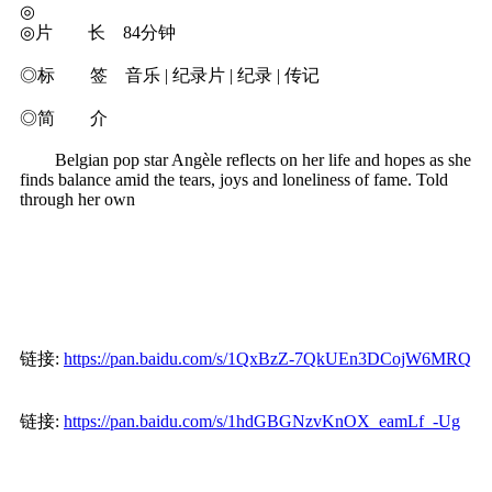
◎
◎片 长 84分钟
◎标 签 音乐 | 纪录片 | 纪录 | 传记
◎简 介
Belgian pop star Angèle reflects on her life and hopes as she
finds balance amid the tears, joys and loneliness of fame. Told
through her own
链接:
https://pan.baidu.com/s/1QxBzZ-7QkUEn3DCojW6MRQ
链接:
https://pan.baidu.com/s/1hdGBGNzvKnOX_eamLf_-Ug