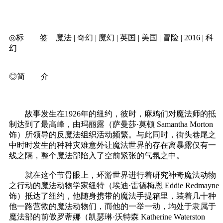
◎标 签 魔法 | 奇幻 | 魔幻 | 英国 | 美国 | 冒险 | 2016 | 科
幻
◎简 介
故事发生在1926年的纽约，彼时，麻鸡们对魔法师的抵
制达到了最高峰，由玛丽露（萨曼莎·莫顿 Samantha Morton
饰）所领导的反魔法组织活动频繁。与此同时，街头巷尾之
中时时发生的种种灾难意外让魔法世界的存在离暴露仅有一
线之隔，整个魔法部陷入了空前紧张的气氛之中。
就在这个节骨眼上，环游世界进行着研究神奇魔法动物
之行动的魔法动物学家纽特（埃迪·雷德梅恩 Eddie Redmayne
饰）抵达了纽约，他随身携带的魔法手提箱里，装着几十种
他一路营救的魔法动物们，而他的一举一动，均处于隶属于
魔法部的前傲罗蒂娜（凯瑟琳·沃特森 Katherine Waterston