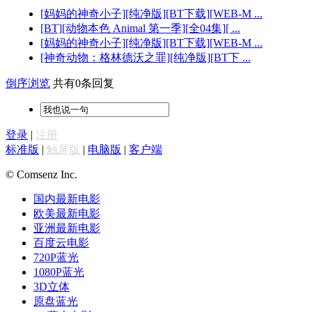
[妈妈的神奇小子][纯净版][BT下载][WEB-M ...
[BT][动物本色 Animal 第一季][全04集][ ...
[妈妈的神奇小子][纯净版][BT下载][WEB-M ...
[神奇动物：格林德沃之罪][纯净版][BT下 ...
倒序浏览
共有0条回复
登录
|
注册
标准版
|
触屏版
|
电脑版
|
客户端
© Comsenz Inc.
国内最新电影
欧美最新电影
亚洲最新电影
百度云电影
720P蓝光
1080P蓝光
3D立体
原盘蓝光