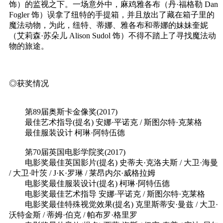
饰）的监视之下。一场意外中，麻鸡雅各布（丹·福格勒 Dan
Fogler 饰）误拿了纽特的手提箱，并且放出了藏在箱子里的
魔法动物，为此，纽特、蒂娜、雅各布和蒂娜的妹妹奎妮
（艾莉森·苏朵儿 Alison Sudol 饰）不得不踏上了寻找魔法动
物的旅途。
◎获奖情况
第89届奥斯卡金像奖(2017)
最佳艺术指导(提名) 安娜·平诺克 / 斯图尔特·克莱格
最佳服装设计 柯琳·阿特伍德
第70届英国电影学院奖(2017)
电影奖最佳英国影片(提名) 史蒂夫·克洛夫斯 / 大卫·海曼
/ 大卫·叶茨 / J·K·罗琳 / 莱昂内尔·威格拉姆
电影奖最佳服装设计(提名) 柯琳·阿特伍德
电影奖最佳艺术指导 安娜·平诺克 / 斯图尔特·克莱格
电影奖最佳特殊视觉效果(提名) 克里斯蒂安·曼兹 / 大卫·
沃特金斯 / 蒂姆·伯克 / 帕布罗·格里罗