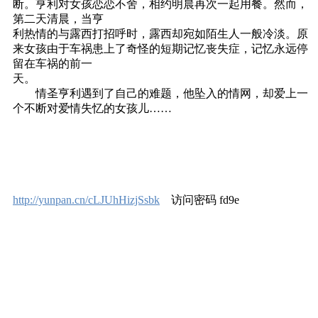
断。亨利对女孩恋恋不舍，相约明晨再次一起用餐。然而，
第二天清晨，当亨
利热情的与露西打招呼时，露西却宛如陌生人一般冷淡。原
来女孩由于车祸患上了奇怪的短期记忆丧失症，记忆永远停
留在车祸的前一
天。
情圣亨利遇到了自己的难题，他坠入的情网，却爱上一
个不断对爱情失忆的女孩儿……
http://yunpan.cn/cLJUhHizjSsbk
访问密码 fd9e