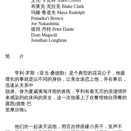
艾伦·卡瓦特 Allen Covert
布莱克·克拉克 Blake Clark
玛娅·鲁道夫 Maya Rudolph
Pomaika'i Brown
Joe Nakashima
彼得·丹特 Peter Dante
Dom Magwili
Jonathan Loughran
简 介
亨利·罗斯（亚当·桑德勒）是个典型的花花公子，他最
擅长的事就是以不同的身份，让美女迷恋上他，并在事后，
迅速从关系中
脱身。身为夏威夷海洋馆的兽医，亨利有着无尽的浪漫情怀
来感染到此休闲的美女，这一次他看上了在餐馆独自用餐的
露西(德鲁·巴
里摩尔饰)。
他们在一起谈天说地，用百吉饼搭建小房子，笑声不