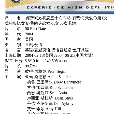
译 名 初恋50次/初恋五十次/50次初恋/每天爱你第1次/
我的失忆女友/我的失恋女友/第50次求婚
片 名 50 First Dates
年 代 2004
国 家 美国
类 别 喜剧/爱情
语 言 英语/夏威夷语/汉语普通话/土耳其语
上映日期 2004-02-13(美国)/2004-06-25(中国大陆)
IMDb评分 6.8/10 from 240,505 users
片 长 99分钟
导 演 彼得·西格尔 Peter Segal
主 演 亚当·桑德勒 Adam Sandler
德鲁·巴里摩尔 Drew Barrymore
罗伯·施奈德 Rob Schneider
西恩·奥斯汀 Sean Astin
卢西亚·斯杜斯 Lusia Strus
丹·艾克罗伊德 Dan Aykroyd
艾米·希尔 Amy Hill