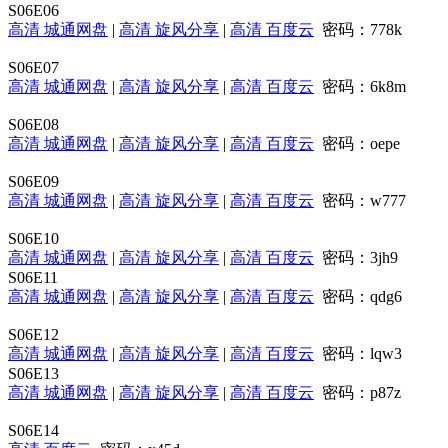
S06E06
高清 城通网盘
|
高清 旋风分享
|
高清 百度云
密码：778k
S06E07
高清 城通网盘
|
高清 旋风分享
|
高清 百度云
密码：6k8m
S06E08
高清 城通网盘
|
高清 旋风分享
|
高清 百度云
密码：oepe
S06E09
高清 城通网盘
|
高清 旋风分享
|
高清 百度云
密码：w777
S06E10
高清 城通网盘
|
高清 旋风分享
|
高清 百度云
密码：3jh9
S06E11
高清 城通网盘
|
高清 旋风分享
|
高清 百度云
密码：qdg6
S06E12
高清 城通网盘
|
高清 旋风分享
|
高清 百度云
密码：lqw3
S06E13
高清 城通网盘
|
高清 旋风分享
|
高清 百度云
密码：p87z
S06E14