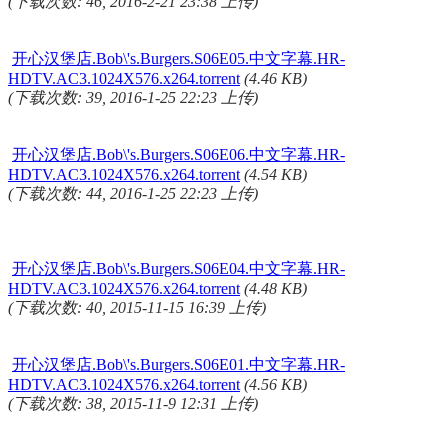
(下载次数: 46, 2016-2-21 23:38 上传)
开心汉堡店.Bob\'s.Burgers.S06E05.中文字幕.HR-
HDTV.AC3.1024X576.x264.torrent
(4.46 KB)
(下载次数: 39, 2016-1-25 22:23 上传)
开心汉堡店.Bob\'s.Burgers.S06E06.中文字幕.HR-
HDTV.AC3.1024X576.x264.torrent
(4.54 KB)
(下载次数: 44, 2016-1-25 22:23 上传)
开心汉堡店.Bob\'s.Burgers.S06E04.中文字幕.HR-
HDTV.AC3.1024X576.x264.torrent
(4.48 KB)
(下载次数: 40, 2015-11-15 16:39 上传)
开心汉堡店.Bob\'s.Burgers.S06E01.中文字幕.HR-
HDTV.AC3.1024X576.x264.torrent
(4.56 KB)
(下载次数: 38, 2015-11-9 12:31 上传)