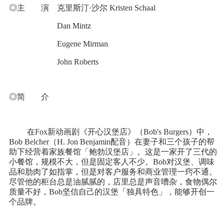
◎主 演 克里斯汀·沙尔 Kristen Schaal
Dan Mintz
Eugene Mirman
John Roberts
◎简 介
在Fox新动画剧《开心汉堡店》（Bob's Burgers）中，
Bob Belcher（H. Jon Benjamin配音）在妻子和三个孩子的帮
助下经营着家族餐馆「鲍勃汉堡店」。这是一家开了三代的
小餐馆，规模不大，但是固定客人不少。Bob对汉堡、调味
品和肋肉了如指掌，但是对客户服务和商业管理一窍不通。
尽管他的柜台总是油腻腻的，店里总是声音嘈杂，食物偶尔
质量不好，Bob坚信自己的汉堡「独具特色」，能够开创一
个品牌。