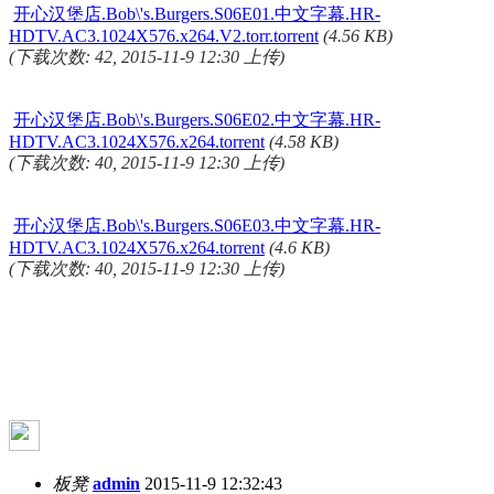
开心汉堡店.Bob\'s.Burgers.S06E01.中文字幕.HR-
HDTV.AC3.1024X576.x264.V2.torr.torrent
(4.56 KB)
(下载次数: 42, 2015-11-9 12:30 上传)
开心汉堡店.Bob\'s.Burgers.S06E02.中文字幕.HR-
HDTV.AC3.1024X576.x264.torrent
(4.58 KB)
(下载次数: 40, 2015-11-9 12:30 上传)
开心汉堡店.Bob\'s.Burgers.S06E03.中文字幕.HR-
HDTV.AC3.1024X576.x264.torrent
(4.6 KB)
(下载次数: 40, 2015-11-9 12:30 上传)
板凳
admin
2015-11-9 12:32:43