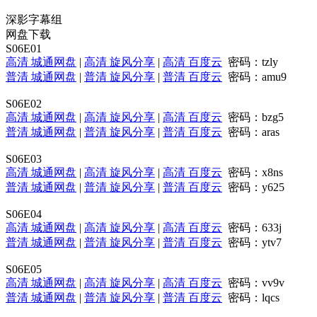
深影字幕组
网盘下载
S06E01
高清 城通网盘
|
高清 旋风分享
|
高清 百度云
密码：tzly
普清 城通网盘
|
普清 旋风分享
|
普清 百度云
密码：amu9
S06E02
高清 城通网盘
|
高清 旋风分享
|
高清 百度云
密码：bzg5
普清 城通网盘
|
普清 旋风分享
|
普清 百度云
密码：aras
S06E03
高清 城通网盘
|
高清 旋风分享
|
高清 百度云
密码：x8ns
普清 城通网盘
|
普清 旋风分享
|
普清 百度云
密码：y625
S06E04
高清 城通网盘
|
高清 旋风分享
|
高清 百度云
密码：633j
普清 城通网盘
|
普清 旋风分享
|
普清 百度云
密码：ytv7
S06E05
高清 城通网盘
|
高清 旋风分享
|
高清 百度云
密码：vv9v
普清 城通网盘
|
普清 旋风分享
|
普清 百度云
密码：lqcs