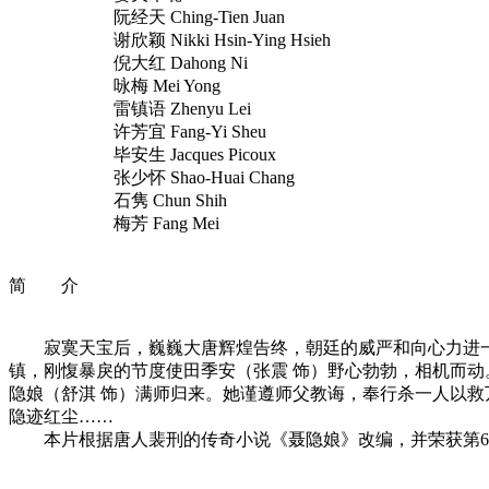
阮经天 Ching-Tien Juan
谢欣颖 Nikki Hsin-Ying Hsieh
倪大红 Dahong Ni
咏梅 Mei Yong
雷镇语 Zhenyu Lei
许芳宜 Fang-Yi Sheu
毕安生 Jacques Picoux
张少怀 Shao-Huai Chang
石隽 Chun Shih
梅芳 Fang Mei
简 介
寂寞天宝后，巍巍大唐辉煌告终，朝廷的威严和向心力进一
镇，刚愎暴戾的节度使田季安（张震 饰）野心勃勃，相机而动
隐娘（舒淇 饰）满师归来。她谨遵师父教诲，奉行杀一人以
隐迹红尘……
本片根据唐人裴刑的传奇小说《聂隐娘》改编，并荣获第6