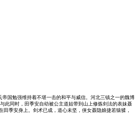
帝国勉强维持着不堪一击的和平与威信。河北三镇之一的魏博
。与此同时，田季安自幼被公主道姑带到山上修炼剑法的表妹聂
在田季安身上。剑术已成，道心未坚，侠女聂隐娘捷若猿猱，