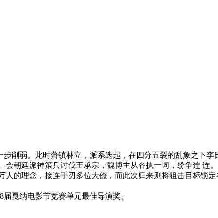
步削弱。此时藩镇林立，派系迭起，在四分五裂的乱象之下李氏
。会朝廷派神策兵讨伐王承宗，魏博主从各执一词，纷争连 连
救万人的理念，接连手刃多位大僚，而此次归来则将狙击目标锁定
8届戛纳电影节竞赛单元最佳导演奖。