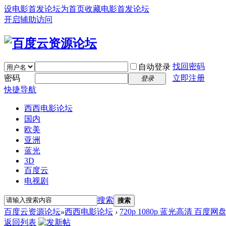
设电影首发论坛为首页
收藏电影首发论坛
开启辅助访问
找回密码
自动登录
密码
立即注册
登录
快捷导航
西西电影论坛
国内
欧美
亚洲
蓝光
3D
百度云
电视剧
搜索
搜索
百度云资源论坛
»
西西电影论坛
›
720p 1080p 蓝光高清 百度网
返回列表