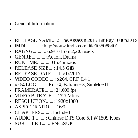
General Information:
RELEASE NAME....: The.Assassin.2015.BluRay.1080p.DTS
iMDb............: http://www.imdb.com/title/tt3508840/
RATiNG..........: 6.9/10 from 2,203 users
GENRE...........: Action, Drama
RUNTiME.........: 01h:45m:26s
RELEASE SIZE....: 14.3 GiB
RELEASE DATE....: 11/05/2015
ViDEO CODEC.....: x264, CRF, L4.1
x264 LOG........: Ref~4, B-frame~8, SubMe~11
FRAMERATE.......: 24.000 fps
ViDEO BiTRATE...: 17.5 Mbps
RESOLUTiON......: 1920x1080
ASPECT.RATIO....: 16:9
CHAPTERS........: Included
AUDiO 1.........: Chinese DTS Core 5.1 @1509 Kbps
SUBTiTLE 1......: ENG/SUP