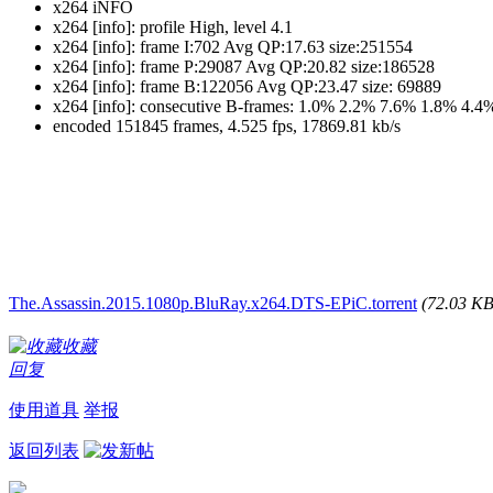
x264 iNFO
x264 [info]: profile High, level 4.1
x264 [info]: frame I:702 Avg QP:17.63 size:251554
x264 [info]: frame P:29087 Avg QP:20.82 size:186528
x264 [info]: frame B:122056 Avg QP:23.47 size: 69889
x264 [info]: consecutive B-frames: 1.0% 2.2% 7.6% 1.8% 4.
encoded 151845 frames, 4.525 fps, 17869.81 kb/s
The.Assassin.2015.1080p.BluRay.x264.DTS-EPiC.torrent
(72.03 
收藏
回复
使用道具
举报
返回列表