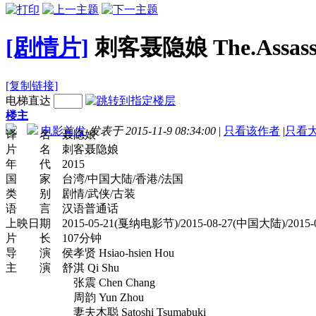
[剧情片]
刺客聂隐娘 The.Assassin
[复制链接]
电梯直达
楼主
电影首发
发表于 2015-11-9 08:34:00
|
只看该作者
|
只看
译 名 聂隐娘
片 名 刺客聂隐娘
年 代 2015
国 家 台湾/中国大陆/香港/法国
类 别 剧情/武侠/古装
语 言 汉语普通话
上映日期 2015-05-21(戛纳电影节)/2015-08-27(中国大陆)/2015-0
片 长 107分钟
导 演 侯孝贤 Hsiao-hsien Hou
主 演 舒淇 Qi Shu
张震 Chen Chang
周韵 Yun Zhou
妻夫木聪 Satoshi Tsumabuki