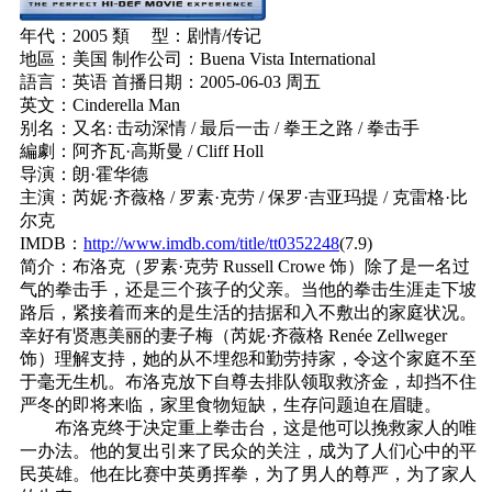
年代：2005 類 型：剧情/传记
地區：美国 制作公司：Buena Vista International
語言：英语 首播日期：2005-06-03 周五
英文：Cinderella Man
别名：又名: 击动深情 / 最后一击 / 拳王之路 / 拳击手
編劇：阿齐瓦·高斯曼 / Cliff Holl
导演：朗·霍华德
主演：芮妮·齐薇格 / 罗素·克劳 / 保罗·吉亚玛提 / 克雷格·比
尔克
IMDB：
http://www.imdb.com/title/tt0352248
(7.9)
简介：布洛克（罗素·克劳 Russell Crowe 饰）除了是一名过
气的拳击手，还是三个孩子的父亲。当他的拳击生涯走下坡
路后，紧接着而来的是生活的拮据和入不敷出的家庭状况。
幸好有贤惠美丽的妻子梅（芮妮·齐薇格 Renée Zellweger
饰）理解支持，她的从不埋怨和勤劳持家，令这个家庭不至
于毫无生机。布洛克放下自尊去排队领取救济金，却挡不住
严冬的即将来临，家里食物短缺，生存问题迫在眉睫。
布洛克终于决定重上拳击台，这是他可以挽救家人的唯
一办法。他的复出引来了民众的关注，成为了人们心中的平
民英雄。他在比赛中英勇挥拳，为了男人的尊严，为了家人