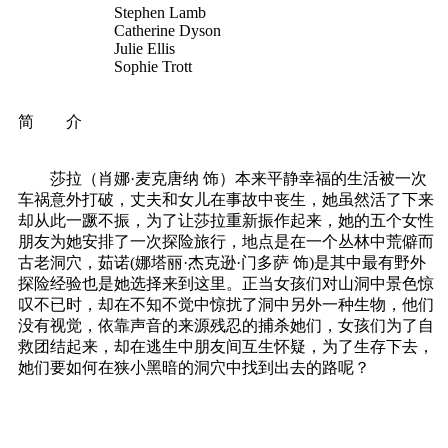
Stephen Lamb
Catherine Dyson
Julie Ellis
Sophie Trott
简 介
莎拉（肖娜·麦克唐纳 饰）本来平静幸福的生活被一次
车祸意外打破，丈夫和女儿在事故中丧生，她虽然活了下来
却从此一蹶不振，为了让莎拉重新振作起来，她的五个女性
朋友为她安排了一次探险旅行，地点是在一个丛林中荒僻而
古老洞穴，茹诺(娜塔丽·杰克逊·门多萨 饰)是其中最有野外
探险经验也是她选择来到这里。正当女孩们对山洞中景色惊
叹不已时，却在不知不觉中惊扰了洞中另外一种生物，他们
没有视觉，依靠声音的来源残忍的捕杀她们，女孩们为了自
救团结起来，却在逃生中朋友间互生怀疑，为了生存下去，
她们要如何在狭小黑暗的洞穴中找到出去的路呢？