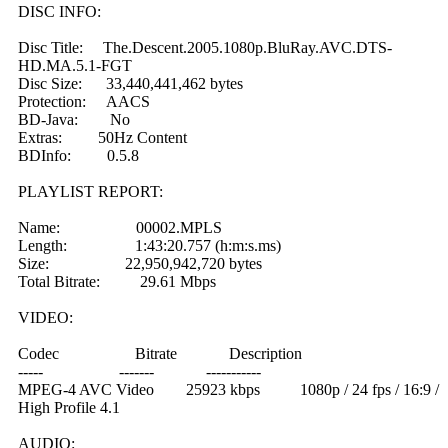
DISC INFO:
Disc Title: The.Descent.2005.1080p.BluRay.AVC.DTS-
HD.MA.5.1-FGT
Disc Size: 33,440,441,462 bytes
Protection: AACS
BD-Java: No
Extras: 50Hz Content
BDInfo: 0.5.8
PLAYLIST REPORT:
Name: 00002.MPLS
Length: 1:43:20.757 (h:m:s.ms)
Size: 22,950,942,720 bytes
Total Bitrate: 29.61 Mbps
VIDEO:
Codec Bitrate Description
----- ------- -----------
MPEG-4 AVC Video 25923 kbps 1080p / 24 fps / 16:9 /
High Profile 4.1
AUDIO: