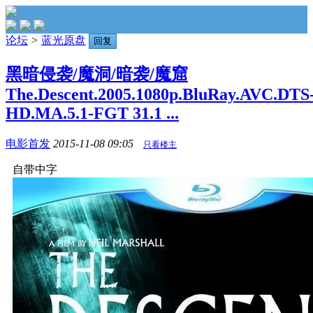
论坛
>
蓝光原盘
回复
黑暗侵袭/魔洞/暗袭/魔窟
The.Descent.2005.1080p.BluRay.AVC.DTS
HD.MA.5.1-FGT 31.1 ...
电影首发
2015-11-08 09:05
只看楼主
自带中字