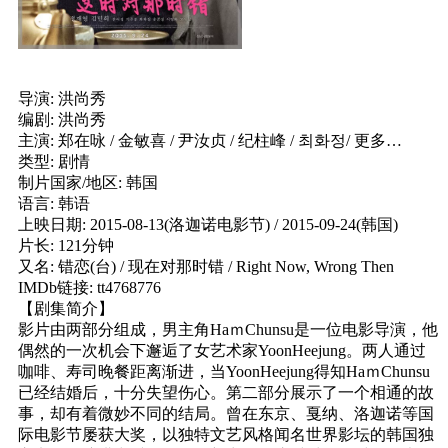
导演: 洪尚秀
编剧: 洪尚秀
主演: 郑在咏 / 金敏喜 / 尹汝贞 / 纪柱峰 / 최화정/ 更多…
类型: 剧情
制片国家/地区: 韩国
语言: 韩语
上映日期: 2015-08-13(洛迦诺电影节) / 2015-09-24(韩国)
片长: 121分钟
又名: 错恋(台) / 现在对那时错 / Right Now, Wrong Then
IMDb链接: tt4768776
【剧集简介】
影片由两部分组成，男主角HaｍChunsu是一位电影导演，他
偶然的一次机会下邂逅了女艺术家YoonHeejung。两人通过
咖啡、寿司晚餐距离渐进，当YoonHeejung得知HaｍChunsu
已经结婚后，十分失望伤心。第二部分展示了一个相通的故
事，却有着微妙不同的结局。曾在东京、戛纳、洛迦诺等国
际电影节屡获大奖，以独特文艺风格闻名世界影坛的韩国独