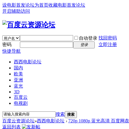
设电影首发论坛为首页
收藏电影首发论坛
开启辅助访问
找回密码
自动登录
密码
立即注册
登录
快捷导航
西西电影论坛
国内
欧美
亚洲
蓝光
3D
百度云
电视剧
搜索
搜索
百度云资源论坛
»
西西电影论坛
›
720p 1080p 蓝光高清 百度网
返回列表