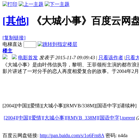
[其他]
《大城小事》百度云网
[复制链接]
电梯直达
楼主
电影首发
发表于 2015-11-7 09:09:43
|
只看该作者
|
只看
《大城小事》是由叶伟信执导，黎明、王菲领衔主演的都市浪
影片讲述了一对分手的恋人再度相爱复合的故事。于2004年2月1
[2004][中国][爱情][大城小事][RMVB/338M][国语中字][请续种]
[2004][中国][爱情][大城小事][RMVB_338M][国语中字].torrent
(
百度云网盘链接:
http://pan.baidu.com/s/1o6Frn8A
密码: n4da