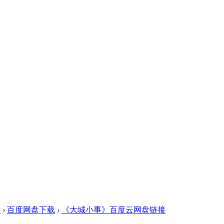
盘
›
百度网盘下载
›
《大城小事》百度云网盘链接