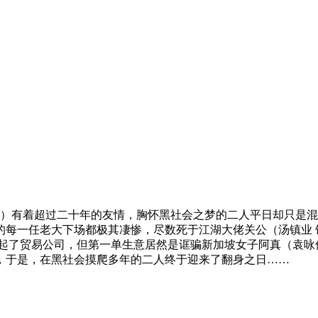
）有着超过二十年的友情，胸怀黑社会之梦的二人平日却只是混
每一任老大下场都极其凄惨，尽数死于江湖大佬关公（汤镇业 
起了贸易公司，但第一单生意居然是诓骗新加坡女子阿真（袁咏
，于是，在黑社会摸爬多年的二人终于迎来了翻身之日……