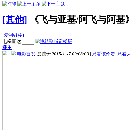
[其他]
《飞与亚基/阿飞与阿基
[复制链接]
电梯直达
楼主
电影首发
发表于 2015-11-7 09:08:09
|
只看该作者
|
只看