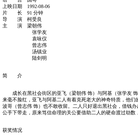
上映日期 1992-08-06
片 长 91 分钟
导 演 柯受良
主 演 梁朝伟
张学友
袁咏仪
曾志伟
汤镇业
陆剑明
简 介
成长在黑社会街区的亚飞（梁朝伟 饰）与阿基（张学友 饰
来毫不脸红，亚飞与阿基二人有着克死老大的神奇特质，他们的
波哥（曾志伟 饰）也不敢收留。二人只好退出黑社会，借钱办
公手下带走，原来笃信命理的关公要借助二人的硬命渡过劫数
获奖情况