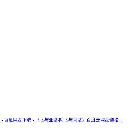
盘
›
百度网盘下载
›
《飞与亚基/阿飞与阿基》百度云网盘链接 ...