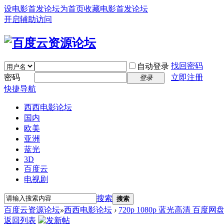
设电影首发论坛为首页
收藏电影首发论坛
开启辅助访问
找回密码
自动登录
密码
立即注册
登录
快捷导航
西西电影论坛
国内
欧美
亚洲
蓝光
3D
百度云
电视剧
搜索
搜索
百度云资源论坛
»
西西电影论坛
›
720p 1080p 蓝光高清 百度网
返回列表