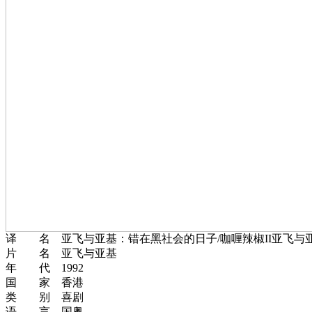
译 名 亚飞与亚基：错在黑社会的日子/咖喱辣椒II亚飞与亚
片 名 亚飞与亚基
年 代 1992
国 家 香港
类 别 喜剧
语 言 国粤