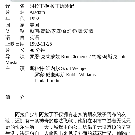
译 名 阿拉丁/阿拉丁历险记
片 名 Aladdin
年 代 1992
国 家 美国
类 别 动画/冒险/家庭/奇幻/歌舞/爱情
语 言 英语
上映日期 1992-11-25
片 长 90 分钟
导 演 罗恩·克莱蒙兹 Ron Clements / 约翰·马斯克 John
Musker
主 演 斯科特·维内尔 Scott Weinger
罗宾·威廉姆斯 Robin Williams
Linda Larkin
简 介
阿拉伯少年阿拉丁不仅拥有忠实的朋友猴子阿布的友
谊，还拥有一条神奇的魔法飞毡，他们在闹市中过着无忧无
虑的快乐生活。一天，城堡里的公主厌倦了无聊透顶的皇宫
生活，决定独自一人偷跑出来见识外面的花花世界。偷跑出