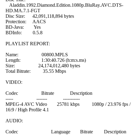
Aladdin.1992.Diamond.Edition.1080p.BluRay.AVC.DTS-
HD.MA.7.1-FGT
Disc Size: 42,091,118,894 bytes
Protection: AACS
BD-Java: Yes
BDInfo: 0.5.8
PLAYLIST REPORT:
Name: 00800.MPLS
Length: 1:30:40.726 (h:m:s.ms)
Size: 24,174,012,480 bytes
Total Bitrate: 35.55 Mbps
VIDEO:
Codec Bitrate Description
----- ------- -----------
MPEG-4 AVC Video 25781 kbps 1080p / 23.976 fps /
16:9 / High Profile 4.1
AUDIO:
Codec Language Bitrate Description