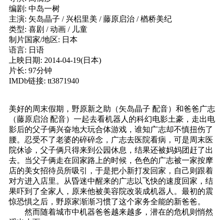
编剧: 中岛一树
主演: 矢岛晶子 / 兴梠里美 / 藤原启治 / 楢桥美纪
类型: 喜剧 / 动画 / 儿童
制片国家/地区: 日本
语言: 日语
上映日期: 2014-04-19(日本)
片长: 97分钟
IMDb链接: tt3871940
美好的周末假期，野原新之助（矢岛晶子 配音）和爸爸广志
（藤原启治 配音）一起去看机器人的科幻电影土豪，走出电
影后的父子俩兴奋地大玩合体游戏，谁知广志却不慎扭伤了
腰。忍受不了老婆的碎碎念，广志去医院看病，可是周末医
院休诊，父子俩只得来到公园休息，结果还被妈妈团赶了出
去。当父子俩走在回家路上的时候，色色的广志被一家按摩
店的美女招待员所吸引，于是把小新打发回家，自己则跟着
对方进入店里。从昏迷中醒来的广志以飞快的速度回家，结
果吓到了全家人，原来他被美容院改装成机器人。最初的震
惊恐惧之后，野原家渐渐习惯了这个家务全能的新爸爸。
然而随着城市中机器爸爸越来越多，潜在的危机则悄然