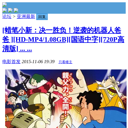
论坛
>
亚洲最新
回复
[蜡笔小新：决一胜负！逆袭的机器人爸
爸 ][HD-MP4/1.08GB][国语中字][720P高
清版] ... ...
电影首发
2015-11-06 19:39
只看楼主