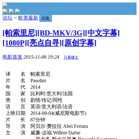
论坛
>
欧美最新
回复
[帕索里尼][BD-MKV/3G][中文字幕]
[1080P][亮点自寻][原创字幕]
电影首发
2015-11-06 19:24
只看楼主
译 名 帕索里尼
片 名 Pasolini
年 代 2014
国 家 比利时/意大利/法国
类 别 剧情/传记/同性
语 言 英语/意大利语/法语
上映日期 2014-09-04(威尼斯电影节)
片 长 87分钟
导 演 阿贝尔·费拉拉 Abel Ferrara
主 演 威廉·达福 Willem Dafoe