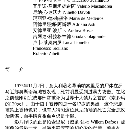
里卡多·斯卡马里奥 Riccardo Scamarcio
瓦里诺·马斯坦德雷阿 Valerio Mastandrea
尼纳托·达沃力 Ninetto Davoli
玛丽亚·德·梅黛洛 Maria de Medeiros
阿德里娅娜·阿斯蒂 Adriana Asti
安德里亚·波斯卡 Andrea Bosca
吉阿达·科拉格兰德 Giada Colagrande
卢卡·莱奥内罗 Luca Lionello
Francesco Siciliano
Roberto Zibetti
简 介
1975年11月2日，意大利著名导演帕索里尼的尸体在罗
马近郊奥斯蒂海滩被发现，死前明显受到过暴力攻击。在此
之前他刚刚完成那部常被评为世界十大禁片之首的《索多玛
的120天》。由于凶手被传闻是一名17岁的男妓，这个悲剧
被染上香艳色彩，也有人猜测这位意见领袖的死亡完全是政
治阴谋，而事情真相至今仍是个谜。
影片择取的正是帕索里尼（威廉·达福 Willem Dafoe）被
害前的最后一天。导演平静安宁的和心爱的母亲、前男友、