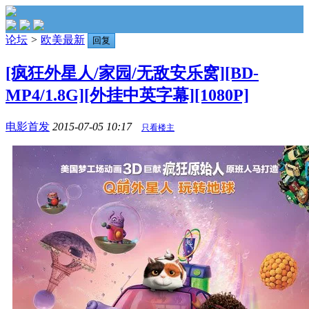
论坛
>
欧美最新
回复
[疯狂外星人/家园/无敌安乐窝][BD-
MP4/1.8G][外挂中英字幕][1080P]
电影首发
2015-07-05 10:17
只看楼主