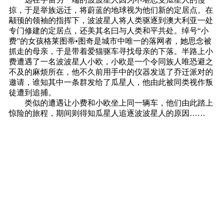
掠，于是举族远迁，将蔚蓝的地球视为他们新的定居点。在
颟顸的领袖的指挥下，波波星人将人类驱逐到澳大利亚一处
专门修建的定居点，还美其名曰与人类和平共处。绰号“小
费”的女孩格莱图蒂•图奇是城市中唯一的落网者，她思念被
抓走的母亲，于是带着爱猫驱车寻找母亲的下落。半路上小
费遭遇了一名波波星人小欧，小欧是一个令同族人唯恐避之
不及的麻烦所在，他不久前用手中的仪器发送了乔迁派对的
邀请，谁知其中一条群发给了瓜星人，他由此被同类视作叛
徒遭到追捕。
类似的遭遇让小费和小欧坐上同一辆车，他们由此踏上
惊险的旅程，期间则得知瓜星人追逐波波星人的原因……