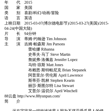
年 代 2015
国 家 美国
类 别 喜剧/科幻/动画/冒险
语 言 英语
上映日期 2015-03-07(博尔德电影节)/2015-03-27(美国)/2015-
04-24(中国大陆)
片 长 94分钟
导 演 蒂姆·约翰逊 Tim Johnson
主 演 吉姆·帕森斯 Jim Parsons
蕾哈娜 Rihanna
史蒂夫·马丁 Steve Martin
詹妮弗·洛佩兹 Jennifer Lopez
马特·琼斯 Matt Jones
布赖恩·斯特帕尼克 Brian Stepanek
阿普里尔·劳伦斯 April Lawrence
斯蒂芬·凯林 Stephen Kearin
丽莎·斯图尔特 Lisa Stewart
艾普尔·温切尔 April Winchell
88云盘 http://www.88yunpan.com/
简 介
远在宇宙另一端的波波星人因为不堪忍受瓜星人的侵