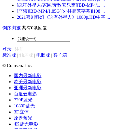
[疯狂外星人/家园/无敌安乐窝][BD-MP4/1. ...
[严惩][BD-MP4/1.85G][外挂简繁字幕][108 ...
2021喜剧科幻《这有外星人》1080p.HD中字 ...
倒序浏览
共有0条回复
登录
|
注册
标准版
|
触屏版
|
电脑版
|
客户端
© Comsenz Inc.
国内最新电影
欧美最新电影
亚洲最新电影
百度云电影
720P蓝光
1080P蓝光
3D立体
原盘蓝光
4K蓝光电影