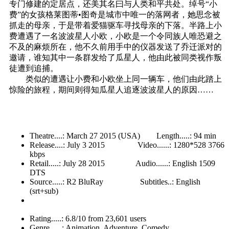
专门修建的定居点，还美其名曰与人类和平共处。绰号“小
费”的女孩格莱图蒂•图奇是城市中唯一的落网者，她思念被
抓走的母亲，于是带着爱猫驱车寻找母亲的下落。半路上小
费遭遇了一名波波星人小欧，小欧是一个令同族人唯恐避之
不及的麻烦所在，他不久前用手中的仪器发送了乔迁派对的
邀请，谁知其中一条群发给了瓜星人，他由此被同类视作叛
徒遭到追捕。
类似的遭遇让小费和小欧坐上同一辆车，他们由此踏上
惊险的旅程，期间则得知瓜星人追逐波波星人的原因……
Theatre....: March 27 2015 (USA) Length.....: 94 min
Release....: July 3 2015 Video......: 1280*528 3766
kbps
Retail.....: July 28 2015 Audio......: English 1509
DTS
Source.....: R2 BluRay Subtitles..: English
(srt+sub)
Rating.....: 6.8/10 from 23,601 users
Genre......: Animation, Adventure, Comedy