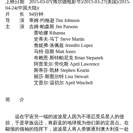
上映日期 2015-03-07(博尔德电影节)/2015-03-27(美国)/2015-
04-24(中国大陆)
/
片 长 94分钟
导 演 蒂姆·约翰逊 Tim Johnson
主 演 吉姆·帕森斯 Jim Parsons
蕾哈娜 Rihanna
史蒂夫·马丁 Steve Martin
詹妮弗·洛佩兹 Jennifer Lopez
马特·琼斯 Matt Jones
布赖恩·斯特帕尼克 Brian Stepanek
阿普里尔·劳伦斯 April Lawrence
斯蒂芬·凯林 Stephen Kearin
丽莎·斯图尔特 Lisa Stewart
艾普尔·温切尔 April Winchell
简 介
远在宇宙另一端的波波星人因为不堪忍受瓜星人的侵
掠，于是举族远迁，将蔚蓝的地球视为他们新的定居点。在
颟顸的领袖的指挥下，波波星人将人类驱逐到澳大利亚一处