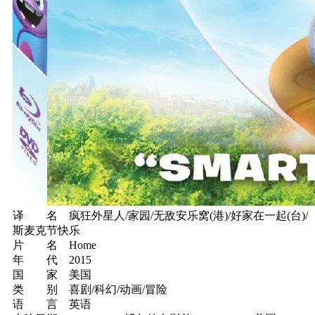
译 名 疯狂外星人/家园/无敌安乐窝(港)/好家在一起(台)/
斯麦克节快乐
片 名 Home
年 代 2015
国 家 美国
类 别 喜剧/科幻/动画/冒险
语 言 英语