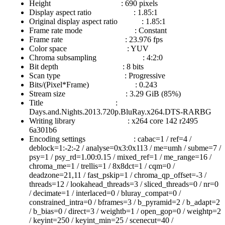
Height : 690 pixels
Display aspect ratio : 1.85:1
Original display aspect ratio : 1.85:1
Frame rate mode : Constant
Frame rate : 23.976 fps
Color space : YUV
Chroma subsampling : 4:2:0
Bit depth : 8 bits
Scan type : Progressive
Bits/(Pixel*Frame) : 0.243
Stream size : 3.29 GiB (85%)
Title :
Days.and.Nights.2013.720p.BluRay.x264.DTS-RARBG
Writing library : x264 core 142 r2495
6a301b6
Encoding settings : cabac=1 / ref=4 /
deblock=1:-2:-2 / analyse=0x3:0x113 / me=umh / subme=7 /
psy=1 / psy_rd=1.00:0.15 / mixed_ref=1 / me_range=16 /
chroma_me=1 / trellis=1 / 8x8dct=1 / cqm=0 /
deadzone=21,11 / fast_pskip=1 / chroma_qp_offset=-3 /
threads=12 / lookahead_threads=3 / sliced_threads=0 / nr=0
/ decimate=1 / interlaced=0 / bluray_compat=0 /
constrained_intra=0 / bframes=3 / b_pyramid=2 / b_adapt=2
/ b_bias=0 / direct=3 / weightb=1 / open_gop=0 / weightp=2
/ keyint=250 / keyint_min=25 / scenecut=40 /