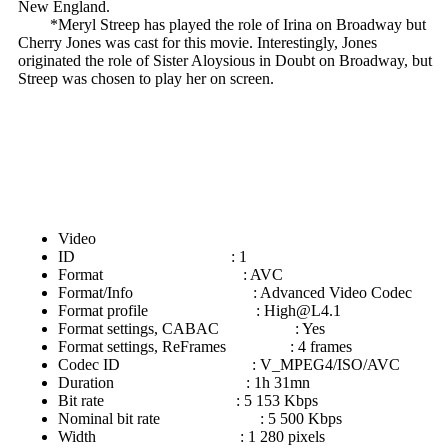
New England.
*Meryl Streep has played the role of Irina on Broadway but
Cherry Jones was cast for this movie. Interestingly, Jones
originated the role of Sister Aloysious in Doubt on Broadway, but
Streep was chosen to play her on screen.
Video
ID : 1
Format : AVC
Format/Info : Advanced Video Codec
Format profile :
High@L4.1
Format settings, CABAC : Yes
Format settings, ReFrames : 4 frames
Codec ID : V_MPEG4/ISO/AVC
Duration : 1h 31mn
Bit rate : 5 153 Kbps
Nominal bit rate : 5 500 Kbps
Width : 1 280 pixels