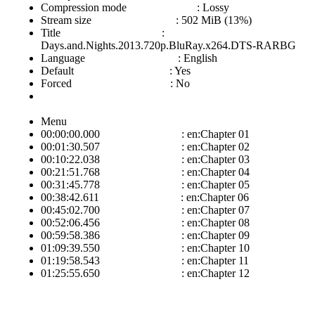
Compression mode : Lossy
Stream size : 502 MiB (13%)
Title :
Days.and.Nights.2013.720p.BluRay.x264.DTS-RARBG
Language : English
Default : Yes
Forced : No
Menu
00:00:00.000 : en:Chapter 01
00:01:30.507 : en:Chapter 02
00:10:22.038 : en:Chapter 03
00:21:51.768 : en:Chapter 04
00:31:45.778 : en:Chapter 05
00:38:42.611 : en:Chapter 06
00:45:02.700 : en:Chapter 07
00:52:06.456 : en:Chapter 08
00:59:58.386 : en:Chapter 09
01:09:39.550 : en:Chapter 10
01:19:58.543 : en:Chapter 11
01:25:55.650 : en:Chapter 12