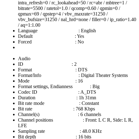
intra_refresh=0 / rc_lookahead=50 / rc=abr / mbtree=1 /
bitrate=5500 / ratetol=1.0 / qcomp=0.60 / qpmin=0 /
qpmax=69 / qpstep=4 / vbv_maxrate=31250 /
vbv_bufsize=31250 / nal_hrd=none / filler=0 / ip_ratio=1.40
/ aq=1:1.00
Language : English
Default : Yes
Forced : No
Audio
ID : 2
Format : DTS
Format/Info : Digital Theater Systems
Mode : 16
Format settings, Endianness : Big
Codec ID : A_DTS
Duration : 1h 31mn
Bit rate mode : Constant
Bit rate : 768 Kbps
Channel(s) : 6 channels
Channel positions : Front: L C R, Side: L R,
LFE
Sampling rate : 48.0 KHz
Bit depth : 16 bits