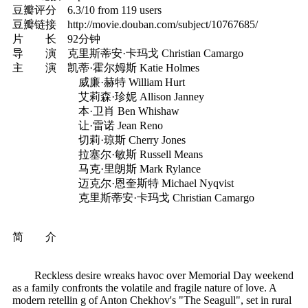
豆瓣评分 6.3/10 from 119 users
豆瓣链接 http://movie.douban.com/subject/10767685/
片 长 92分钟
导 演 克里斯蒂安·卡玛戈 Christian Camargo
主 演 凯蒂·霍尔姆斯 Katie Holmes
威廉·赫特 William Hurt
艾莉森·珍妮 Allison Janney
本·卫肖 Ben Whishaw
让·雷诺 Jean Reno
切莉·琼斯 Cherry Jones
拉塞尔·敏斯 Russell Means
马克·里朗斯 Mark Rylance
迈克尔·恩奎斯特 Michael Nyqvist
克里斯蒂安·卡玛戈 Christian Camargo
简 介
Reckless desire wreaks havoc over Memorial Day weekend
as a family confronts the volatile and fragile nature of love. A
modern retellin g of Anton Chekhov's "The Seagull", set in rural