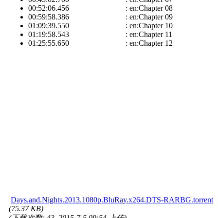
00:52:06.456 : en:Chapter 08
00:59:58.386 : en:Chapter 09
01:09:39.550 : en:Chapter 10
01:19:58.543 : en:Chapter 11
01:25:55.650 : en:Chapter 12
Days.and.Nights.2013.1080p.BluRay.x264.DTS-RARBG.torrent
(75.37 KB)
(下载次数: 43, 2015-7-5 09:54 上传)