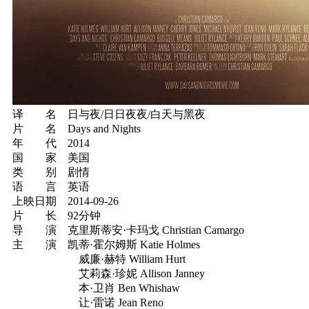
译 名 日与夜/日日夜夜/白天与黑夜
片 名 Days and Nights
年 代 2014
国 家 美国
类 别 剧情
语 言 英语
上映日期 2014-09-26
片 长 92分钟
导 演 克里斯蒂安·卡玛戈 Christian Camargo
主 演 凯蒂·霍尔姆斯 Katie Holmes
威廉·赫特 William Hurt
艾莉森·珍妮 Allison Janney
本·卫肖 Ben Whishaw
让·雷诺 Jean Reno