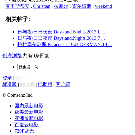
克里斯蒂安
,
Christian
,
拉塞尔
,
霍尔姆斯
,
weekend
相关帖子:
日与夜/日日夜夜 Days.and.Nights.2013.L ...
日与夜/日日夜夜 Days.and.Nights.2013.7 ...
帕拉塞尔苏斯 Paracelsus.1943.GERMAN.10 ...
倒序浏览
共有0条回复
登录
|
注册
标准版
|
触屏版
|
电脑版
|
客户端
© Comsenz Inc.
国内最新电影
欧美最新电影
亚洲最新电影
百度云电影
720P蓝光