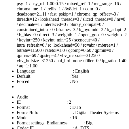
psy=1 / psy_rd=1.00:0.15 / mixed_ref=1 / me_range=16 /
chroma_me=1 / trellis=1 / 8x8dct=1 / cqm=0 /
deadzone=21,11 / fast_pskip=1 / chroma_qp_offset=-3 /
threads=12 / lookahead_threads=3 / sliced_threads=0 / nr=0
/ decimate=1 / interlaced=0 / bluray_compat=0 /
constrained_intra=0 / bframes=3 / b_pyramid=2 / b_adapt=2
/ b_bias=0 / direct=3 / weightb=1 / open_gop=0 / weightp=2
/ keyint=250 / keyint_min=25 / scenecut=40 /
intra_refresh=0 / rc_lookahead=50 / rc=abr / mbtree=1 /
bitrate=11500 / ratetol=1.0 / qcomp=0.60 / qpmin=0 /
qpmax=69 / qpstep=4 / vbv_maxrate=31250 /
vbv_bufsize=31250 / nal_hrd=none / filler=0 / ip_ratio=1.40
/ aq=1:1.00
Language : English
Default : Yes
Forced : No
Audio
ID : 2
Format : DTS
Format/Info : Digital Theater Systems
Mode : 16
Format settings, Endianness : Big
Codec ID : A_DTS