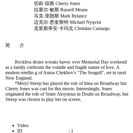
切莉·琼斯 Cherry Jones
拉塞尔·敏斯 Russell Means
马克·里朗斯 Mark Rylance
迈克尔·恩奎斯特 Michael Nyqvist
克里斯蒂安·卡玛戈 Christian Camargo
简 介
Reckless desire wreaks havoc over Memorial Day weekend
as a family confronts the volatile and fragile nature of love. A
modern retellin g of Anton Chekhov's "The Seagull", set in rural
New England.
*Meryl Streep has played the role of Irina on Broadway but
Cherry Jones was cast for this movie. Interestingly, Jones
originated the role of Sister Aloysious in Doubt on Broadway, but
Streep was chosen to play her on screen.
Video
ID : 1