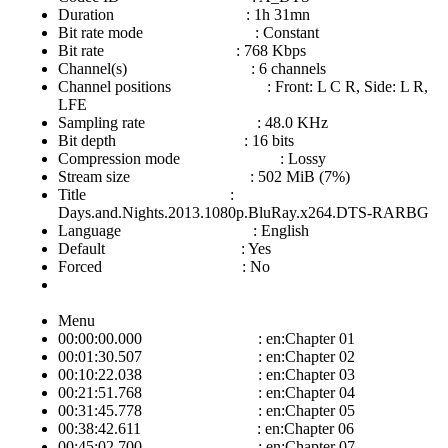
Duration : 1h 31mn
Bit rate mode : Constant
Bit rate : 768 Kbps
Channel(s) : 6 channels
Channel positions : Front: L C R, Side: L R,
LFE
Sampling rate : 48.0 KHz
Bit depth : 16 bits
Compression mode : Lossy
Stream size : 502 MiB (7%)
Title :
Days.and.Nights.2013.1080p.BluRay.x264.DTS-RARBG
Language : English
Default : Yes
Forced : No
Menu
00:00:00.000 : en:Chapter 01
00:01:30.507 : en:Chapter 02
00:10:22.038 : en:Chapter 03
00:21:51.768 : en:Chapter 04
00:31:45.778 : en:Chapter 05
00:38:42.611 : en:Chapter 06
00:45:02.700 : en:Chapter 07