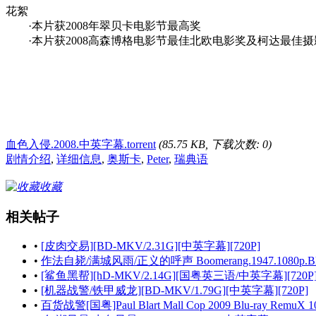
花絮
·本片获2008年翠贝卡电影节最高奖
·本片获2008高森博格电影节最佳北欧电影奖及柯达最
血色入侵.2008.中英字幕.torrent
(85.75 KB, 下载次数: 0)
剧情介绍
,
详细信息
,
奥斯卡
,
Peter
,
瑞典语
收藏
相关帖子
•
[皮肉交易][BD-MKV/2.31G][中英字幕][720P]
•
作法自毙/满城风雨/正义的呼声 Boomerang.1947.1080p.BluRay.
•
[鲨鱼黑帮][hD-MKV/2.14G][国粤英三语/中英字幕][720P
•
[机器战警/铁甲威龙][BD-MKV/1.79G][中英字幕][720P]
•
百货战警[国粤]Paul Blart Mall Cop 2009 Blu-ray RemuX 108