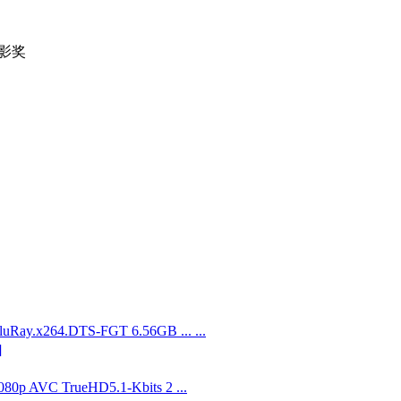
佳摄影奖
x264.DTS-FGT 6.56GB ... ...
]
0p AVC TrueHD5.1-Kbits 2 ...