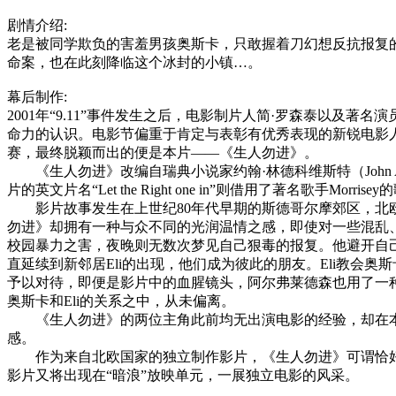
剧情介绍:
老是被同学欺负的害羞男孩奥斯卡，只敢握着刀幻想反抗报复
命案，也在此刻降临这个冰封的小镇…。
幕后制作:
2001年“9.11”事件发生之后，电影制片人简·罗森泰以
命力的认识。电影节偏重于肯定与表彰有优秀表现的新锐电影人
赛，最终脱颖而出的便是本片——《生人勿进》。
《生人勿进》改编自瑞典小说家约翰·林德科维斯特（John Ajvide 
片的英文片名“Let the Right one in”则借用了著名歌手Morris
影片故事发生在上世纪80年代早期的斯德哥尔摩郊区，北欧
勿进》却拥有一种与众不同的光润温情之感，即使对一些混乱
校园暴力之害，夜晚则无数次梦见自己狠毒的报复。他避开自
直延续到新邻居Eli的出现，他们成为彼此的朋友。Eli教会
予以对待，即便是影片中的血腥镜头，阿尔弗莱德森也用了一
奥斯卡和Eli的关系之中，从未偏离。
《生人勿进》的两位主角此前均无出演电影的经验，却在本
感。
作为来自北欧国家的独立制作影片，《生人勿进》可谓恰好
影片又将出现在“暗浪”放映单元，一展独立电影的风采。