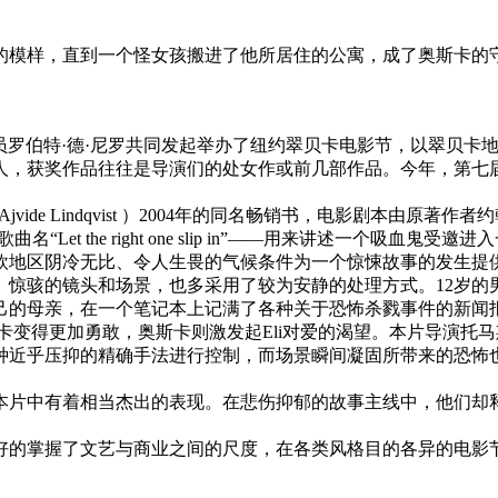
的模样，直到一个怪女孩搬进了他所居住的公寓，成了奥斯卡的
及著名演员罗伯特·德·尼罗共同发起举办了纽约翠贝卡电影节，以翠
，获奖作品往往是导演们的处女作或前几部作品。今年，第七届的
Lindqvist ）2004年的同名畅销书，电影剧本由原著作者约翰·林德
ey的歌曲名“Let the right one slip in”——用来讲述一个吸血
地区阴冷无比、令人生畏的气候条件为一个惊悚故事的发生提供
、惊骇的镜头和场景，也多采用了较为安静的处理方式。12岁的
己的母亲，在一个笔记本上记满了各种关于恐怖杀戮事件的新闻
奥斯卡变得更加勇敢，奥斯卡则激发起Eli对爱的渴望。本片导演
种近乎压抑的精确手法进行控制，而场景瞬间凝固所带来的恐怖
片中有着相当杰出的表现。在悲伤抑郁的故事主线中，他们却释
的掌握了文艺与商业之间的尺度，在各类风格目的各异的电影节