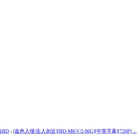
典BD
›
[血色入侵/生人勿近][BD-MKV/2.06G][中英字幕][720P] ...