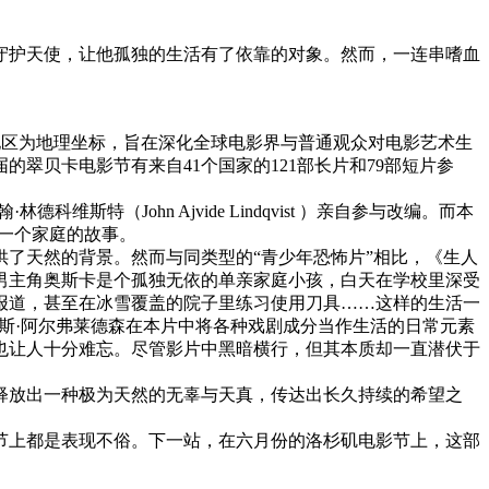
守护天使，让他孤独的生活有了依靠的对象。然而，一连串嗜血
贝卡地区为地理坐标，旨在深化全球电影界与普通观众对电影艺术生
翠贝卡电影节有来自41个国家的121部长片和79部短片参
科维斯特（John Ajvide Lindqvist ）亲自参与改编。而本
鬼受邀进入一个家庭的故事。
了天然的背景。然而与同类型的“青少年恐怖片”相比，《生人
男主角奥斯卡是个孤独无依的单亲家庭小孩，白天在学校里深受
报道，甚至在冰雪覆盖的院子里练习使用刀具……这样的生活一
托马斯·阿尔弗莱德森在本片中将各种戏剧成分当作生活的日常元素
也让人十分难忘。尽管影片中黑暗横行，但其本质却一直潜伏于
放出一种极为天然的无辜与天真，传达出长久持续的希望之
上都是表现不俗。下一站，在六月份的洛杉矶电影节上，这部