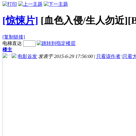
[惊悚片]
[血色入侵/生人勿近][BD-
[复制链接]
电梯直达
楼主
电影首发
发表于 2015-6-29 17:56:00
|
只看该作者
|
只看