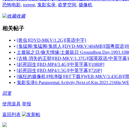
恐怖电影
,
torrent
,
鬼影实录
,
盗梦空间
,
摄像机
收藏
相关帖子
•
[兽虫][DVD-MKV/1.2G][英语中字]
•
[鬼掹脚/鬼猛脚/鬼抓人][DVD-MKV/404MB][国粤双语]
•
土拨鼠之日/偷天情缘/土拨鼠日 Groundhog.Day.1993.1080p.Bl
•
[古格 消失的王朝][BD-MKV/1.37G][国英双语/中英字幕][7
•
[起死回生][BD-MP4/3.4G][中英字幕][1080P]
•
[起死回生][BD-MP4/1.5G][中英字幕][720P]
•
[疯狂的摄像机][纯净版][BT下载][WEB-MKV/3.43GB][
•
鬼影实录6 Paranormal.Activity.Next.of.Kin.2021.2160p.W
回复
使用道具
举报
返回列表