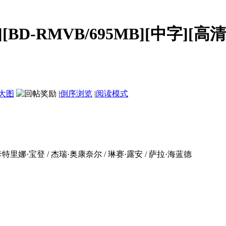
D-RMVB/695MB][中字][高清12
大图
|
倒序浏览
|
阅读模式
 卡特里娜·宝登 / 杰瑞·奥康奈尔 / 琳赛·露安 / 萨拉·海蓝德