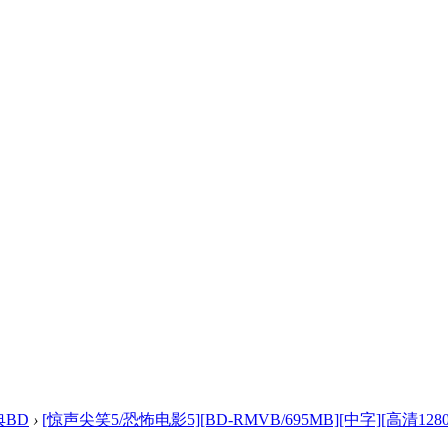
典BD
›
[惊声尖笑5/恐怖电影5][BD-RMVB/695MB][中字][高清1280 .