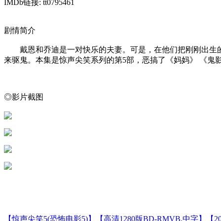
IMDb链接: tt0795461
剧情简介
戴恩和乔迪是一对快乐的夫妻。可是，在他们把刚刚出生的
来驱鬼。本集是惊声尖笑系列的第5部，恶搞了《妈妈》 《鬼
◎影片截图
【惊声尖笑5(恐怖电影5)】【高清1280版BD-RMVB.中字】【201