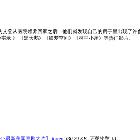
艾登从医院领养回家之后，他们就发现自己的房子里出现了许多
影实录 》 《黑天鹅》《盗梦空间》《林中小屋》等热门影片。
3最新美国喜剧大片】.torrent
(30.29 KB, 下载次数: 0)