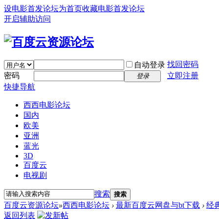
设电影首发论坛为首页
收藏电影首发论坛
开启辅助访问
找回密码
自动登录
密码
立即注册
登录
快捷导航
西西电影论坛
国内
欧美
亚洲
蓝光
3D
百度云
电视剧
搜索
搜索
百度云资源论坛
»
西西电影论坛
›
最新百度云网盘与bt下载
›
经
返回列表