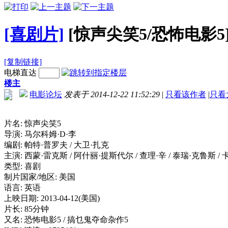
[喜剧片]
[惊声尖笑5/恐怖电影5][B
[复制链接]
电梯直达
楼主
电影论坛
发表于 2014-12-22 11:52:29
|
只看该作者
|
只看
片名: 惊声尖笑5
导演: 马尔科姆·D·李
编剧: 帕特·普罗夫 / 大卫·扎克
主演: 西蒙·雷克斯 / 阿什丽·提斯代尔 / 查理·辛 / 泰瑞·克鲁斯 /
类型: 喜剧
制片国家/地区: 美国
语言: 英语
上映日期: 2013-04-12(美国)
片长: 85分钟
又名: 恐怖电影5 / 搞乜鬼夺命杂作5