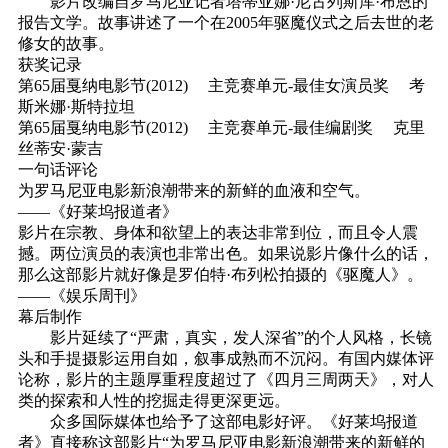
影片改编自罗马尼亚记者塔蒂亚娜·尼古列斯库·布恩的
报告文学。故事讲述了一个在2005年驱魔仪式之后去世的老
修女的故事。
获奖记录
第65届戛纳电影节(2012) 主竞赛单元-最佳女演员奖 考
斯米娜·斯特拉坦
第65届戛纳电影节(2012) 主竞赛单元-最佳编剧奖 克里
丝蒂安·蒙吉
一句话评论
为罗马尼亚电影新浪潮带来的新鲜的血液和空气。
——《好莱坞报道者》
影片在宗教、身体和欲望上的表达非常到位，而且令人震
撼。两位演员的表演也非常出色。如果说影片像什么的话，
那么这部影片就好像是罗伯特·布列松拍摄的《驱魔人》。
——《娱乐周刊》
幕后制作
影片延续了“严肃，真实，发人深省”的个人风格，长镜
头和手提摄影运用自如，叙事成熟而不沉闷。有国内媒体评
论称，影片的主题厚重程度超过了《四月三周两天》，对人
类的探索和人性的挖掘走得更深更远。
众多国际媒体也给予了这部电影好评。《好莱坞报道
者》直接称这部影片“为罗马尼亚电影新浪潮带来的新鲜的