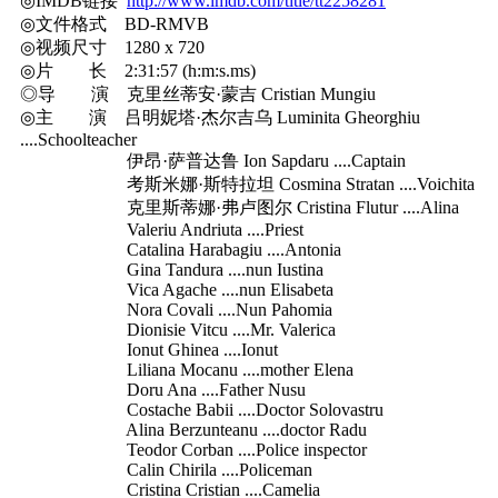
◎IMDB链接
http://www.imdb.com/title/tt2258281
◎文件格式 BD-RMVB
◎视频尺寸 1280 x 720
◎片 长 2:31:57 (h:m:s.ms)
◎导 演 克里丝蒂安·蒙吉 Cristian Mungiu
◎主 演 吕明妮塔·杰尔吉乌 Luminita Gheorghiu
....Schoolteacher
伊昂·萨普达鲁 Ion Sapdaru ....Captain
考斯米娜·斯特拉坦 Cosmina Stratan ....Voichita
克里斯蒂娜·弗卢图尔 Cristina Flutur ....Alina
Valeriu Andriuta ....Priest
Catalina Harabagiu ....Antonia
Gina Tandura ....nun Iustina
Vica Agache ....nun Elisabeta
Nora Covali ....Nun Pahomia
Dionisie Vitcu ....Mr. Valerica
Ionut Ghinea ....Ionut
Liliana Mocanu ....mother Elena
Doru Ana ....Father Nusu
Costache Babii ....Doctor Solovastru
Alina Berzunteanu ....doctor Radu
Teodor Corban ....Police inspector
Calin Chirila ....Policeman
Cristina Cristian ....Camelia