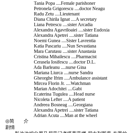
Tania Popa ....Female parishoner
Petronela Grigorescu ....doctor Neagu
Radu Zetu ....Lieutenant
Diana Chirila Ignat ....A secretary
Liana Petrescu ....sister Arcadia
Alexandra Agavriloaiei ....sister Eudoxia
Alexandra Apetrei ....sister Tatiana
Noemi Gunea ....Sister Lavrentia
Katia Pascariu ....Nun Sevastiana
Mara Carutasu ....sister Anastasia
Cristina Mihailescu ....Pharmacist
Cerasela Iosifescu ....doctor D.L.
Ada Barleanu ....nurse Gina
Mariana Liurca ....nurse Sandra
Gheorghe Ifrim ....Ambulance assistant
Mircea Florin Jr. ....Watchman
Marian Adochitei ....Gabi
Ecaterina Tugulea ....Head nurse
Nicoleta Lefter ....A patient
Andreea Bosneag ....Georgiana
Alexandra Apetrei ....sister Tatiana
Adrian Acuta ....Man at the wheel
◎简 介
剧情