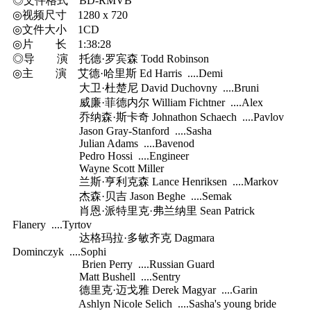
◎文件格式 BD-RMVB
◎视频尺寸 1280 x 720
◎文件大小 1CD
◎片 长 1:38:28
◎导 演 托德·罗宾森 Todd Robinson
◎主 演 艾德·哈里斯 Ed Harris ....Demi
大卫·杜楚尼 David Duchovny ....Bruni
威廉·菲德内尔 William Fichtner ....Alex
乔纳森·斯卡奇 Johnathon Schaech ....Pavlov
Jason Gray-Stanford ....Sasha
Julian Adams ....Bavenod
Pedro Hossi ....Engineer
Wayne Scott Miller
兰斯·亨利克森 Lance Henriksen ....Markov
杰森·贝吉 Jason Beghe ....Semak
肖恩·派特里克·弗兰纳里 Sean Patrick
Flanery ....Tyrtov
达格玛拉·多敏齐克 Dagmara
Dominczyk ....Sophi
Brien Perry ....Russian Guard
Matt Bushell ....Sentry
德里克·迈戈雅 Derek Magyar ....Garin
Ashlyn Nicole Selich ....Sasha's young bride