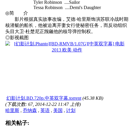
Tyler Robinson ....Sailor
Tessa Robinson ....Demi's Daughter
◎简 介
影片根据真实故事改编，艾德·哈里斯饰演苏联冷战时期
核潜艇的船长，他被迫离开妻女行使秘密任务，而反动组织
头目大卫·杜楚尼正觊觎他的核导弹控制权。
◎影视截图
幻影计划.BD.720p.中英双字幕.torrent
(45.38 KB)
(下载次数: 67, 2014-12-22 11:47 上传)
哈里斯
,
乔纳森
,
英语
,
美国
,
计划
相关帖子: