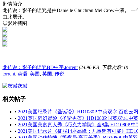
剧情简介
龙传说：影子的诅咒是由Danielle Chuchran Mel Crow主
由此展开。
◎影片截图
龙传说：影子的诅咒BD中字.torrent
(24.96 KB, 下载次数: 0)
torrent
,
英语
,
美国
,
英国
,
传说
收藏
相关帖子
•
2021美国纪录片《圣诞讼》HD1080P.中英双字 百度云
•
2021英国奇幻冒险《圣诞男孩》HD1080P.国英双语.中英
•
2021美国美食真人秀《巧克力学院》全8集.HD1080P.中字
•
2021美国纪录片《征服14座高峰：凡事皆有可能》HD1080P
•
2021美国动作惊悚《警察局/高玩杀手》BD1080P.中英双