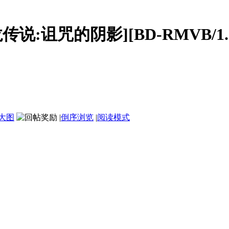
:诅咒的阴影][BD-RMVB/1.1G
大图
|
倒序浏览
|
阅读模式