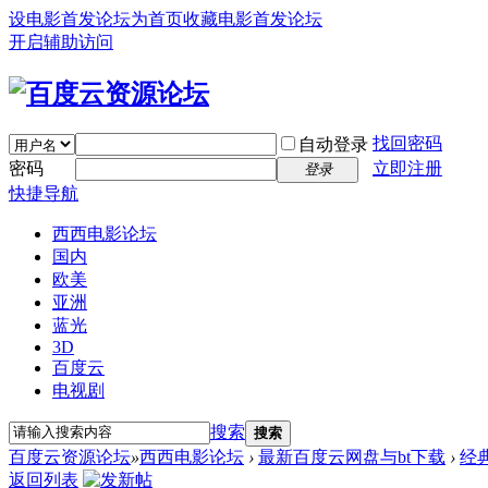
设电影首发论坛为首页
收藏电影首发论坛
开启辅助访问
找回密码
自动登录
密码
立即注册
登录
快捷导航
西西电影论坛
国内
欧美
亚洲
蓝光
3D
百度云
电视剧
搜索
搜索
百度云资源论坛
»
西西电影论坛
›
最新百度云网盘与bt下载
›
经
返回列表