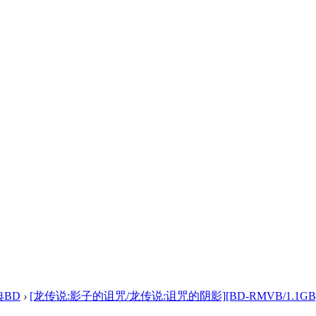
典BD
›
[龙传说:影子的诅咒/龙传说:诅咒的阴影][BD-RMVB/1.1GB] .