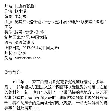
片名: 枕边有张脸
导演: 赵小溪
编剧: 牛朝杰
主演: 吴其江 / 赵仕瑾 / 王翀 / 赵叶索 / 刘妙 / 耿英埔 / 陶惠 /
王芯
类型: 悬疑 / 惊悚 / 恐怖
制片国家/地区: 中国大陆
语言: 汉语普通话
上映日期: 2013-06-14(中国大陆)
片长: 96分钟
又名: Mysterious Face
剧情简介
1963年，一家三口遭劫杀冤死后冤魂缠绕荒村，多年
后，一群年轻人试图进入这个四面环水受诅咒的村落，在踏
入荒村的一刻，他们也来到了一个最恐怖的鬼地方，从此噩
梦相继降临。每当夜深人静时，他们枕边频繁出現的只有头
部，看不见身子的鬼面让他们魂飞魄散，一切无法解释的诡
异事件就此展开……