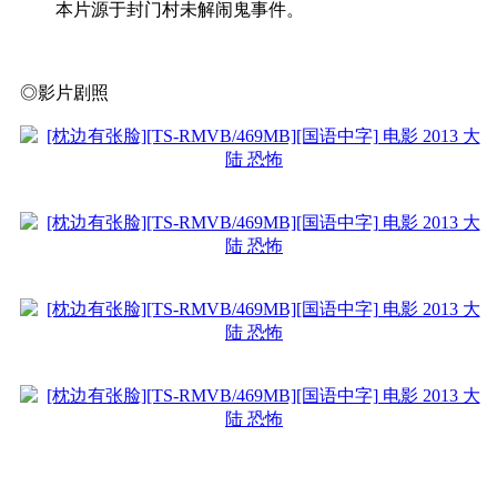
本片源于封门村未解闹鬼事件。
◎影片剧照