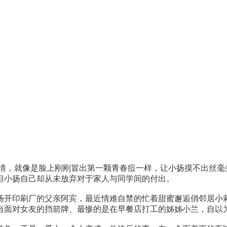
，就像是脸上刚刚冒出第一颗青春痘一样，让小扬摸不出丝毫
但小扬自己却从未放弃对于家人与
同学
间的付出。
扬开印刷厂的
父亲
阿宾，最近情难自禁的忙着甜蜜邂逅俏邻居小
当面对女友的挡箭牌、最惨的是在早餐店打工的姊姊小兰，自以