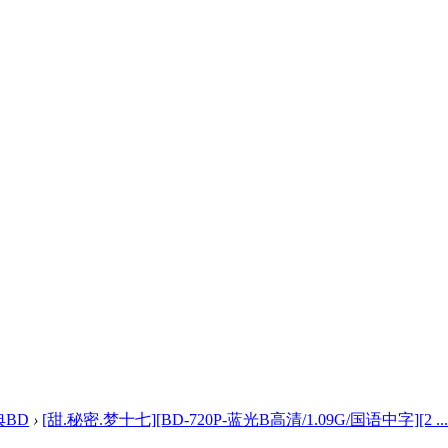
典BD
›
[甜.秘密.梦十七][BD-720P-蓝光B高清/1.09G/国语中字][2 ...