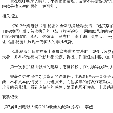
就在暧昧萌芽的瞬间，小扬悄悄发现，爱情不再需要拐弯抹
继续寻找人生的另外一种可能…
相关报道
《2012台湾电影《甜·秘密》全新视角诠释爱情。“越荒谬
们结婚吧》后，首次执导的电影《甜·秘密》，用幽默风趣的独
电影便由隋棠、李烈、钟镇涛、马志翔、李千娜、吴中天、张
让《甜·秘密》展现一鸣惊人的非凡气势。
《甜·秘密》日前在釜山影展举办世界首映时，观众反应热烈
大餐，并举杯预祝两部影片都能旗开得胜，许肇任更则以《甜·秘密
第一次参加釜山影展的隋棠，态度轻松，在机场等候转机时
曾获金钟奖最佳导演肯定的许肇任，电视剧
作品
一直备受
酬、不看剧本的情况下，允诺演出。而他多年的好友柯淑勤去
珍贵的男儿泪。看到许肇任的感性，隋棠也忍不住说，非常感
获奖记录
第7届亚洲电影大奖(2013)最佳女配角(提名) 李烈