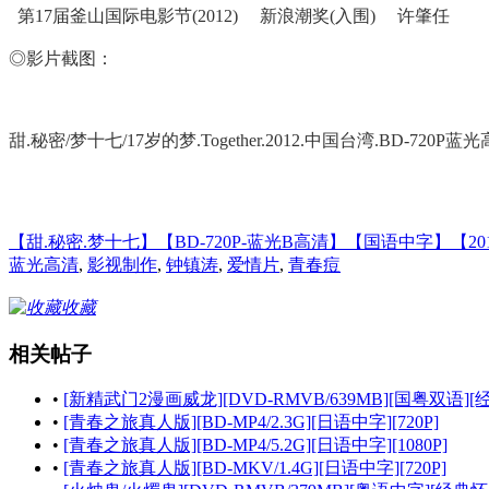
第17届釜山国际电影节(2012) 新浪潮奖(入围) 许肇任
◎影片截图：
甜.秘密/梦十七/17岁的梦.Together.2012.中国台湾.BD-720P
【甜.秘密.梦十七】【BD-720P-蓝光B高清】【国语中字】【2012
蓝光高清
,
影视制作
,
钟镇涛
,
爱情片
,
青春痘
收藏
相关帖子
•
[新精武门2漫画威龙][DVD-RMVB/639MB][国粤双语][
•
[青春之旅真人版][BD-MP4/2.3G][日语中字][720P]
•
[青春之旅真人版][BD-MP4/5.2G][日语中字][1080P]
•
[青春之旅真人版][BD-MKV/1.4G][日语中字][720P]