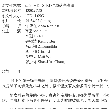
◎文件格式 x264 + DTS BD-720蓝光
高清
◎视频尺寸 1280x 720
◎文件大小 1CD 1.09G
◎片 长 01:54:07 (h:m:s)
◎导 演 许肇任 Zhao Ren Xu
◎主 演 隋棠Sonia Sui
李烈 Lieh Li
钟镇涛 Kenny Bee
马志翔 ZhixiangMa
李千娜 Gina Li
吴中天 Matt Wu
张少怀 Shao-HuaiChang
◎简 介
脸上的第一颗青春痘，就是该开始谈恋爱的暗号。面对爱情
只是除了同班死党小马之外，似乎也没有人会多看小扬一眼，
情窦尚在萌芽的小扬，身边的亲朋好友却都为爱所困，小
欢、同班死党小马更不惶多让，因为噼腿被抓包，整天拿小扬