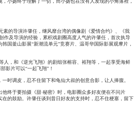
，小扬终于理解了一切，而小扬也在没有人发现的小角落裡，
作元素的导演许肇任，继风靡
台湾
的偶像剧《爱情合约》、《我
的创作及导演的经验，累积戏剧圈高度人气的许肇任，首次执导
韩国釜山影展“新潮流单元”竞赛片、温哥华国际影展观摩片，
等人，和《逆光飞翔》的剧组张榕容、裕翔等，一起享受海鲜
两部影片可以“一起飞翔”！
一时调皮，忍不住留下和龟仙大叔的创意合影，让人捧腹。
出他终于要拍摄《甜·秘密》时，电影圈众多好友便在不问片
实在的鼓励。许肇任谈到昔日好友的支持时，忍不住梗塞，留下