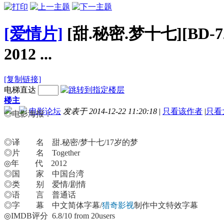
[爱情片]
[甜.秘密.梦十七][BD-
2012 ...
[复制链接]
电梯直达
楼主
电影论坛
发表于 2014-12-22 11:20:18
|
只看该作者
|
只看
◎
电影
海报：
◎译 名 甜.秘密/梦十七/17岁的梦
◎片 名 Together
◎年 代 2012
◎国 家 中国台湾
◎类 别 爱情/剧情
◎语 言 普通话
◎字 幕 中文简体字幕/
猎奇影视
制作中文特效字幕
◎IMDB评分 6.8/10 from 20users