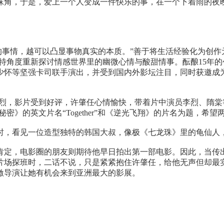
角，于是，爱上一个人变成一件快乐的事，在一个下着雨的夜晚
的事情，越可以凸显事物真实的本质。”善于将生活经验化为创
特角度重新
探讨
情感世界里的幽微心情与酸甜情事。酝酿15年
少怀等坚强卡司联手演出，并受到国内外影坛注目，同时获邀成为
，影片受到好评，许肇任心情愉快，带着片中演员李烈、隋棠
》的英文片名“Together”和《逆光飞翔》的片名为题，希望
，看见一位造型独特的韩国大叔，像极《七龙珠》里的龟仙人，
肯定，电影圈的朋友则期待他早日拍出第一部电影。因此，当传
片场探班时，二话不说，只是紧紧抱住许肇任，给他无声但却最
激导演让她有机会来到亚洲最大的影展。