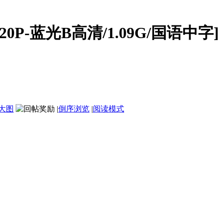
720P-蓝光B高清/1.09G/国语中
大图
|
倒序浏览
|
阅读模式