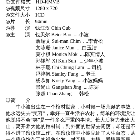
◎文件格式 HD-RMVB
◎视频尺寸 1280 x 720
◎文件大小 1CD
◎片 长 94min
◎导 演 钱江汉 Chin Cub
◎主 演 包贝尔 Beier Bao ....小波
詹瑞文 Sui-man Chim ....李青松
文咏珊 Janice Man ....白玉洁
莫小棋 Monica Mok ....陈宾情人
孙锡堃 Xi Kun Sun ....少年小波
林子聪 Chi Chung Lam ....司机
冯淬帆 Stanley Fung ....老王
杨恭如 Kristy Yang ....小波妈妈
景岗山 Gangshan Jing ....陈宾
张超 Chao Zhang ....韩松
◎简 介
牛小波出生在一个棺材世家，小时候一场荒诞的事故，
他永远失去“笑容”，幸好一直生活在农村，简单的环境没让
他觉得不会“笑”是一件多么严重的事情。长大后努力走出大
山，离开养大他的棺材铺，到外面的世界去闯荡，却还是不
得不进了殡仪馆工作。在殡仪馆中小波见证了人生百态，从
一个殡仪馆杂工的视角出发，对亲情、友情、爱情重新理