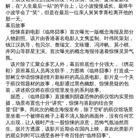
解，在“人生最后一站”的平台上，让小波慢慢成长。最终牛
小波学会了“笑”，但是在最后一位亲人舅舅李青松离开他的
那一天。
幕后故事
惊悚喜剧电影《临终囧事》首次曝光一版概念海报及部分
人物剧照。该片由香港著名电影人文隽监制、叶伟民策划，
钱江汉执导，包贝尔、詹瑞文、文咏珊、冯淬帆、莫小棋、
井冈山等群星主演。首次曝光的概念海报传递着惊悚灵异气
氛。
该片除了汇聚众多艺人外，幕后班底也十分强大，《绣花
鞋》原班幕后人员再次联手，力图将《临终囧事》打造成一
部树立华语惊悚剧情片新标杆的高品质电影。影片是一个关
于殡仪馆题材的故事，电影通过黑色幽默、惊悚悬疑的包
装，讲述殡仪师在殡仪馆里发生的系列故事。
据悉，《临终囧事》直接搬到阴森恐怖的殡仪馆内实景拍
摄，场景布置也十分“讲究”，惊悚与喜剧的结合突
显“囧”事。而此次的概念海报发布，除了空旷的殡仪馆场景
里坐着一个被绑在椅子上看不清人脸的画面外，没有任何艺
人出现，让人顿时产生一股惊悚的凉意，恐怖气氛油然而
生。据片方透露，该影片近期会在国内上映，喜欢此类影片
的观众到时可以感受各种千奇百怪的“临终囧事”。