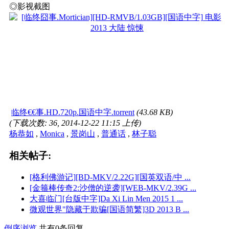
◎影视截图
临终€€事.HD.720p.国语中字.torrent
(43.68 KB)
(下载次数: 36, 2014-12-22 11:15 上传)
杨恭如
,
Monica
,
景岗山
,
普通话
,
林子聪
相关帖子:
[格利佛游记][BD-MKV/2.22G][国英双语/中 ...
[金箍棒传奇2:沙僧的逆袭][WEB-MKV/2.39G ...
大喜临门[台版中字]Da Xi Lin Men 2015 1 ...
微观世界"隐藏于欺骗[国语简繁]3D 2013 B ...
倒序浏览
共有0条回复