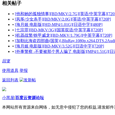
相关帖子
•
[他和她的孤独情事][BD/MKV/2.7G][英语/中英字幕][720
•
[风筝/少女杀手][BD/MKV/2.0G][英语/中英字幕][720P]
•
[海月姬 电影版][HD-MP4/1.01G][日语中字][480P]
•
[七宗罪][BD-MKV/3G][国英双语/中英字幕][720P]
•
[机器战警/铁甲威龙][BD-MKV/1.79G][中英字幕][720P]
•
[加勒比海盗四部曲(国英)].BluRay.1080p.x264.DTS.2Audios
•
[海月姬 电影版][BD-MKV/3.52G][日语中字][720P]
•
[外事警察 -不要被那个男人骗了 电影版][MP4/1.51G][日语中字][
回复
使用道具
举报
返回列表
小黑屋
|
百度云资源论坛
本网站所有资源来自网络，如无意中侵犯了您的权益,请发邮