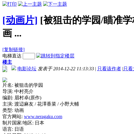
[动画片]
[被狙击的学园/瞄准学校/超
画 ...
[复制链接]
电梯直达
楼主
电影论坛
发表于 2014-12-22 11:13:33
|
只看该作者
|
只看
片名: 被狙击的学园
导演: 中村亮介
编剧: 眉村卓(原作)
主演: 渡辺麻友 / 花澤香菜 / 小野大輔
类型: 动画
官方网站:
www.neragaku.com
制片国家/地区: 日本
语言: 日语