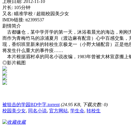
上映日期: 2012-11-10
片长: 105分钟
又名: 瞄准学校 / 超能校园美少女
IMDb链接: tt2399537
剧情简介
古都镰仓，某中学开学的第一天，沐浴着晨光的海边，刚刚升
而作为青梅竹马的凉浦夏月（渡边麻有配音）心中百感交集，
现，香织班里新来的转校生京极龙一（小野大辅配音）正是他
将发生什么重大的事件疫……
本片根据眉村卓的同名小说改编，1983年曾被大林宣彦搬上
◎影片截图
被狙击的学园BD中字.torrent
(24.95 KB, 下载次数: 0)
校园美少女
,
同名小说
,
官方网站
,
学生会
,
转校生
收藏