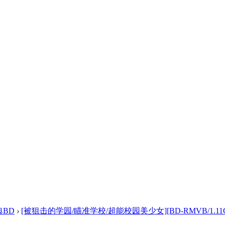
典BD
›
[被狙击的学园/瞄准学校/超能校园美少女][BD-RMVB/1.11G 