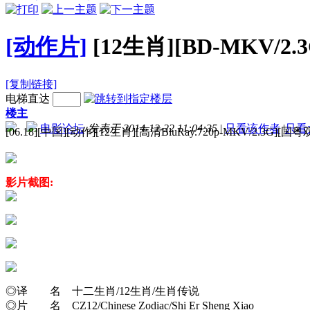
[动作片]
[12生肖][BD-MKV/2
[复制链接]
电梯直达
楼主
电影论坛
发表于 2014-12-22 11:04:35
|
只看该作者
|
只看
[06.18][中国][动作][12生肖][高清BluRay.720p-MKV/2.3G][
影片截图:
◎译 名 十二生肖/12生肖/生肖传说
◎片 名 CZ12/Chinese Zodiac/Shi Er Sheng Xiao