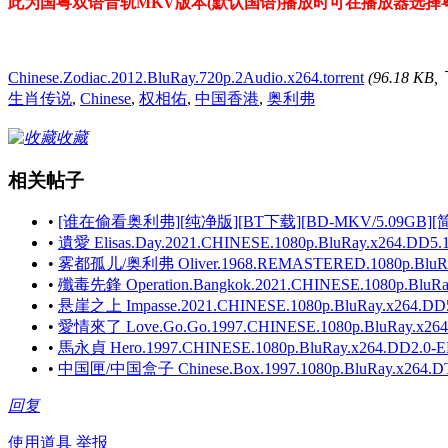
此为国粤双语音轨MKV版本(默认国语)播放时可在播放器选择
Chinese.Zodiac.2012.BluRay.720p.2Audio.x264.torrent
(96.18 KB
生肖传说
,
Chinese
,
权相佑
,
中国香港
,
奥利弗
收藏
相关帖子
•
[谁在偷看奥利弗][纯净版][BT下载][BD-MKV/5.09GB][简繁字
•
遺愛 Elisas.Day.2021.CHINESE.1080p.BluRay.x264.DD5.
•
雾都孤儿/奥利弗 Oliver.1968.REMASTERED.1080p.BluRay.x
•
殲毒先鋒 Operation.Bangkok.2021.CHINESE.1080p.BluRay
•
悬崖之上 Impasse.2021.CHINESE.1080p.BluRay.x264.DD5
•
愛情來了 Love.Go.Go.1997.CHINESE.1080p.BluRay.x264
•
馬永貞 Hero.1997.CHINESE.1080p.BluRay.x264.DD2.0-
•
中国匣/中国盒子 Chinese.Box.1997.1080p.BluRay.x264.D
回复
使用道具
举报