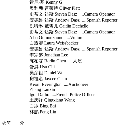
肯尼·基 Kenny G
奥利弗·普莱特 Oliver Platt
史蒂文·达斯 Steven Dasz ....Camera Operator
安德鲁·达斯 Andrew Dasz ....Spanish Reporter
凯特琳·戴雪儿 Caitlin Dechelle
史蒂文·达斯 Steven Dasz ....Camera Operator
Alaa Oumouzoune ....Vulture
白露娜 Laura Weissbecker
安德鲁·达斯 Andrew Dasz ....Spanish Reporter
李宗盛 Jonathan Lee
陈柏霖 Berlin Chen ....人质
舒淇 Hsu Chi
吴彦祖 Daniel Wu
房祖名 Jaycee Chan
Keoni Everington ....Auctioneer
Zhang Lanxin
Igor Darbo ....French Police Officer
王庆祥 Qingxiang Wang
白冰 Bing Bai
林鹏 Peng Lin
◎简 介