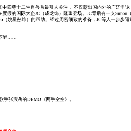
四尊十二生肖兽首最引人关注， 不仅惹出国内外的广泛争论
的国际大盗JC（成龙饰）隆重登场。JC背后有一支Simon（权相
co（姚星彤饰）的帮助。经过周密细致的准备，JC等人一步步
苏醒……
歌手张震岳的DEMO《两手空空》。