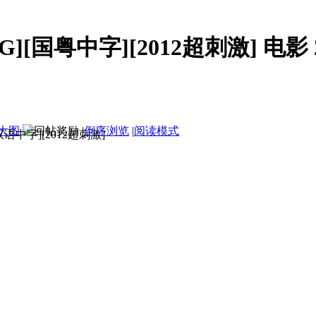
.3G][国粤中字][2012超刺激] 电影
大图
|
倒序浏览
|
阅读模式
国粤双语中字][2012超刺激]