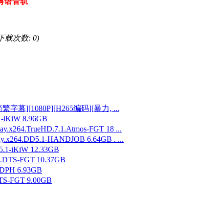
粤语音轨
, 下载次数: 0)
幕][1080P][H265编码][暴力, ...
1-iKiW 8.96GB
264.TrueHD.7.1.Atmos-FGT 18 ...
.x264.DD5.1-HANDJOB 6.64GB . ...
.1-iKiW 12.33GB
.DTS-FGT 10.37GB
EDPH 6.93GB
TS-FGT 9.00GB