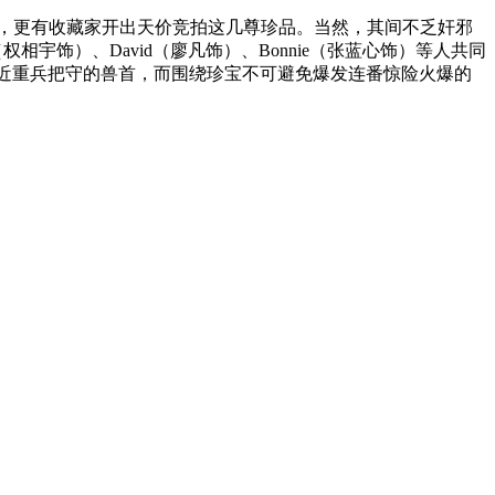
，更有收藏家开出天价竞拍这几尊珍品。当然，其间不乏奸邪
宇饰）、David（廖凡饰）、Bonnie（张蓝心饰）等人共同
逼近重兵把守的兽首，而围绕珍宝不可避免爆发连番惊险火爆的