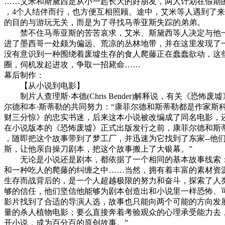
……艾米和斯黛西是从小一起长大的好朋友，两人计划在假期
，4个人结伴而行，也方便互相照顾。途中，艾米等人遇到了
的目的与游玩无关，而是为了寻找马蒂亚斯失踪的弟弟。
禁不住马蒂亚斯的苦苦哀求，艾米、斯黛西等人决定与他一
进了墨西哥一处颇为偏远、荒凉的丛林地带，并在这里发现了
没有意识到一种围绕着废墟生存的食人爬藤正在蠢蠢欲动，这
圈，伺机发起进攻，争取一招毙命……
幕后制作：
【从小说到电影】
制片人查理斯·本德(Chris Bender)解释说，有关《恐
尔德和本·斯蒂勒的共同努力：“康菲尔德和斯蒂勒都是作家斯科特·B·史
财三分惊》的忠实书迷，后来这本小说被改编成了同名电影，
在小说版本的《恐怖废墟》正式出版发行之前，康菲尔德和斯
，随即把这个故事带到了梦工厂，并迅速为它找到了东家--他
斯，让他亲自操刀剧本，把这个故事搬上了大银幕。”
无论是小说还是剧本，都依据了一个相同的基本故事线索：
和一种吃人的爬藤的纠缠之中……当然，拥有着丰富的素材资
生存而战背后的，是一个人超越极限的努力和奋斗，探索了人类
够的信任，他们坚信他能够为剧本创造出和小说里一样恐怖、可
影片找到了合适的导演人选，故事也只能向两个可能的方向发展
量的杀人植物电影；要么直接奔着考验观众的心理承受能力去
开小说，成为百分百的原创故事。”