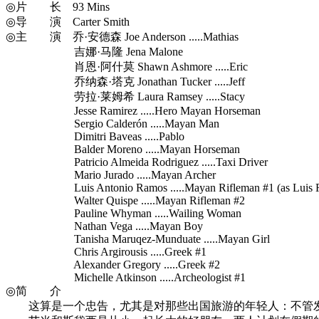
◎片 长 93 Mins
◎导 演 Carter Smith
◎主 演 乔·安德森 Joe Anderson .....Mathias
吉娜·马隆 Jena Malone
肖恩·阿什莫 Shawn Ashmore .....Eric
乔纳森·塔克 Jonathan Tucker .....Jeff
劳拉·莱姆希 Laura Ramsey .....Stacy
Jesse Ramirez .....Hero Mayan Horseman
Sergio Calderón .....Mayan Man
Dimitri Baveas .....Pablo
Balder Moreno .....Mayan Horseman
Patricio Almeida Rodriguez .....Taxi Driver
Mario Jurado .....Mayan Archer
Luis Antonio Ramos .....Mayan Rifleman #1 (as Luis 
Walter Quispe .....Mayan Rifleman #2
Pauline Whyman .....Wailing Woman
Nathan Vega .....Mayan Boy
Tanisha Maruqez-Munduate .....Mayan Girl
Chris Argirousis .....Greek #1
Alexander Gregory .....Greek #2
Michelle Atkinson .....Archeologist #1
◎简 介
这算是一个忠告，尤其是对那些出国旅游的年轻人：不管发