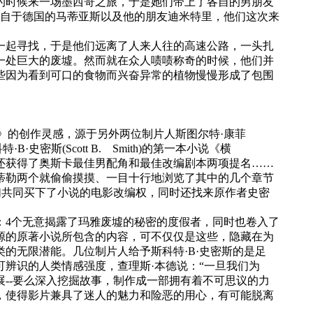
的时候来一场墨西哥之旅，于是她们带上了各自的男朋友
来自于德国的马蒂亚斯以及他的朋友迪米特里，他们这次来
起寻找，于是他们远离了人来人往的高速公路，一头扎
一处巨大的废墟。然而就在众人啧啧称奇的时候，他们并
些因为看到可口的食物而兴奋异常的植物慢慢形成了包围
怖废墟》的创作灵感，源于另外两位制片人斯图尔特·康菲
密斯(Scott B. Smith)的第一本小说《横
还获得了奥斯卡最佳男配角和最佳改编剧本两项提名……
蒂勒两个就偷偷摸摸、一目十行地浏览了其中的几个章节
们共同买下了小说的电影改编权，同时还找来原作者史密
4个无意揭露了玛雅废墟的秘密的度假者，同时也卷入了
源的原著小说所包含的内容，可不仅仅是这些，隐藏在为
的无限潜能。几位制片人给予斯科特·B·史密斯的是足
辨识的人类情感强度，查理斯·本德说：“一旦我们为
--要么深入挖掘故事，制作成一部拥有着不可思议的力
，使得影片兼具了迷人的魅力和险恶的用心，有可能脱离