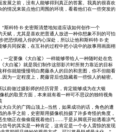
面发展之前，没有人能够得到真正的答案。我真的很喜欢
杂的情况来装点他们周围的环境，看着他们在一些突发的
)说：“斯科特·B·史密斯清楚地知道应该如何创作一个
的天赋，尤其是喜欢把普通人放进一种你想象不到的可怕
步把恐惧植入你的内心深处，所以让他和斯科特·B·史
能够共同探索，在互补的过程中把小说中的故事用画面栩
，一定要像《大白鲨》一样能够带给人一种随时处在危
“《大白鲨》就是我们制作这部影片时所努力靠近的目标
这样你就能慢慢明白爬藤杀人的目的和意图，你不但能看
…因为一定程度上，爬藤背后也隐藏着一些惊人的秘密。
斯以前做过摄影师的经历背景，肯定能够成为在大银
摄像机的取景方面，本来就有着一种可不思议的独特视角
装
大白天的广阔山顶上--当然，如果成功的话，角色的遭
戮的杀手之前，史密斯用摄像机拍摄了许多奇怪的角度，
恶生物正在偷偷窥视着他们……于是从脚底开始透着凉气
击信号的其实是一种肯定，这肯定是一个令人震惊的发现
种非常聪明且绝妙的视觉方式，可以将悬疑感最大化。”