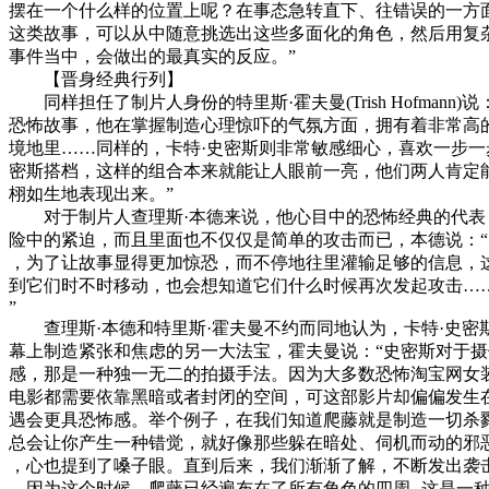
摆在一个什么样的位置上呢？在事态急转直下、往错误的一方
这类故事，可以从中随意挑选出这些多面化的角色，然后用复
事件当中，会做出的最真实的反应。”
【晋身经典行列】
同样担任了制片人身份的特里斯·霍夫曼(Trish Hofmann
恐怖故事，他在掌握制造心理惊吓的气氛方面，拥有着非常高
境地里……同样的，卡特·史密斯则非常敏感细心，喜欢一步一
密斯搭档，这样的组合本来就能让人眼前一亮，他们两人肯定
栩如生地表现出来。”
对于制片人查理斯·本德来说，他心目中的恐怖经典的代表
险中的紧迫，而且里面也不仅仅是简单的攻击而已，本德说：
，为了让故事显得更加惊恐，而不停地往里灌输足够的信息，
到它们时不时移动，也会想知道它们什么时候再次发起攻击…
”
查理斯·本德和特里斯·霍夫曼不约而同地认为，卡特·史密
幕上制造紧张和焦虑的另一大法宝，霍夫曼说：“史密斯对于
感，那是一种独一无二的拍摄手法。因为大多数恐怖淘宝网女
电影都需要依靠黑暗或者封闭的空间，可这部影片却偏偏发生在
遇会更具恐怖感。举个例子，在我们知道爬藤就是制造一切杀
总会让你产生一种错觉，就好像那些躲在暗处、伺机而动的邪
，心也提到了嗓子眼。直到后来，我们渐渐了解，不断发出袭
，因为这个时候，爬藤已经遍布在了所有角色的四周--这是一