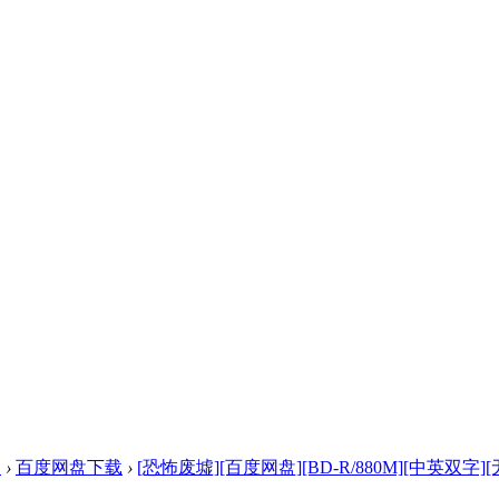
盘
›
百度网盘下载
›
[恐怖废墟][百度网盘][BD-R/880M][中英双字][无水