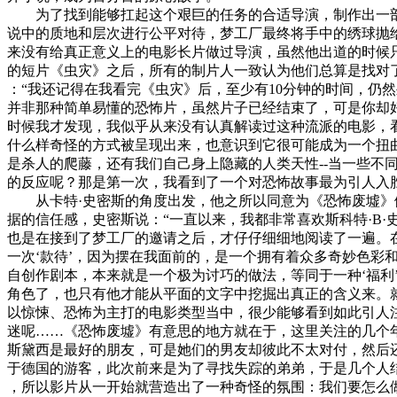
为了找到能够扛起这个艰巨的任务的合适导演，制作出一部恐
说中的质地和层次进行公平对待，梦工厂最终将手中的绣球抛给了卡特·
来没有给真正意义上的电影长片做过导演，虽然他出道的时候
的短片《虫灾》之后，所有的制片人一致认为他们总算是找对
：“我还记得在我看完《虫灾》后，至少有10分钟的时间，仍
并非那种简单易懂的恐怖片，虽然片子已经结束了，可是你却
时候我才发现，我似乎从来没有认真解读过这种流派的电影，
什么样奇怪的方式被呈现出来，也意识到它很可能成为一个扭
是杀人的爬藤，还有我们自己身上隐藏的人类天性--当一些不
的反应呢？那是第一次，我看到了一个对恐怖故事最为引人入
从卡特·史密斯的角度出发，他之所以同意为《恐怖废墟》
据的信任感，史密斯说：“一直以来，我都非常喜欢斯科特·B
也是在接到了梦工厂的邀请之后，才仔仔细细地阅读了一遍。
一次‘款待’，因为摆在我面前的，是一个拥有着众多奇妙色彩
自创作剧本，本来就是一个极为讨巧的做法，等同于一种‘福利
角色了，也只有他才能从平面的文字中挖掘出真正的含义来。
以惊悚、恐怖为主打的电影类型当中，很少能够看到如此引人
迷呢……《恐怖废墟》有意思的地方就在于，这里关注的几个年
斯黛西是最好的朋友，可是她们的男友却彼此不太对付，然后
于德国的游客，此次前来是为了寻找失踪的弟弟，于是几个人
，所以影片从一开始就营造出了一种奇怪的氛围：我们要怎么