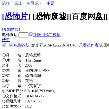
[恐怖片]
[恐怖废墟][百度网盘][B
[复制链接]
电梯直达
楼主
电影论坛
发表于 2014-12-22 10:41:48
|
只看该作者
◎译 名 恐怖废墟
◎片 名 The Ruins
◎年 代 2008
◎国 家 美国/澳大利亚
◎类 别 恐怖/惊悚
◎语 言 英语
◎字 幕 中英双字
◎IMDB评分 6.2/10 (8,793 votes)
◎文件格式 BD-RMVB
◎视频尺寸 1024 x 576
◎文件大小 1CD