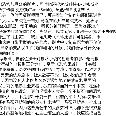
怖加悬疑的影片，同时他还得对斯科特·B·史密斯小
史密斯(Carter Smith)。虽然卡特·史密斯从
只是一位时尚摄影师而已，可是看过他制作的那部获过奖
了人……主演之一吉娜·马隆在影片中饰演艾米，她表示
然坐在那里一动不动的，我真的被吓到了，因为这部短片
好像仍然能够闻到它、尝到它、感觉到它，那是一种挥之不去的
看过了《虫灾》，我开始思考《恐怖废墟》可能会以一种
曲这种电影类型的先锋代表。影片中，制造死亡的不仅仅
同寻常的变故发生在我们周围的时候，我们会做出什么样
胜的解读。”
做导演，自然也源于对原著小说的创造者的那种毫无根
·史密斯的《横财三分惊》，至于《恐怖废墟》，其实我
在我看来，给这样的电影作品当导演，简直就可以称之为
和元素的优秀剧本，让人欲罢不能。让小说的原作者亲
’，因为没有人比作者本身更透彻地了解故事和里面的
就目前的电影工业来看，我们都得面对一个事实，在这种
注目的角色设定，更何况我本人就是一个不折不扣的恐怖
轻人，并不是那种千篇一律、俗套的平面人物--艾米和
还有马蒂亚斯和他的朋友迪米特里，马蒂亚斯是一个来自
结伴而行。因为这些角色中的大多数对彼此都不是很熟悉
做才能融洽地相处？在这些陌生的人当中，我应该把自己