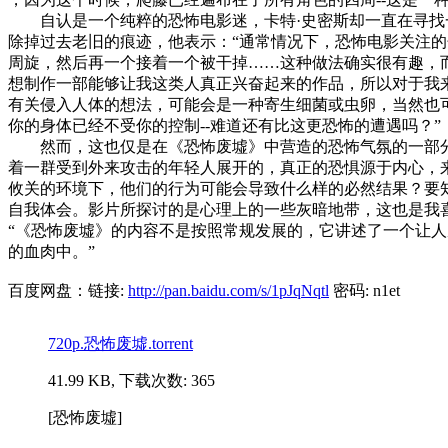
自认是一个纯粹的恐怖电影迷，卡特·史密斯却一直在寻找
除掉过去老旧的痕迹，他表示：“通常情况下，恐怖电影关注
周旋，然后再一个接着一个被干掉……这种做法确实很有趣，
想制作一部能够让我这类人真正兴奋起来的作品，所以对于我
有关侵入人体的想法，可能会是一种寄生细菌或虫卵，当然也
你的身体已经不受你的控制--难道还有比这更恐怖的遭遇吗？”
然而，这也仅是在《恐怖废墟》中营造的恐怖气氛的一部分而
着一群受到外来攻击的年轻人展开的，真正的恐惧源于内心，
攸关的环境下，他们的行为可能会导致什么样的必然结果？要
自我体会。影片所探讨的是心理上的一些灰暗地带，这也是我喜
“《恐怖废墟》的内容不是按照常规发展的，它讲述了一个让
的血肉中。”
百度网盘：链接:
http://pan.baidu.com/s/1pJqNqtl
密码: n1et
720p.恐怖废墟.torrent
41.99 KB, 下载次数: 365
[恐怖废墟]