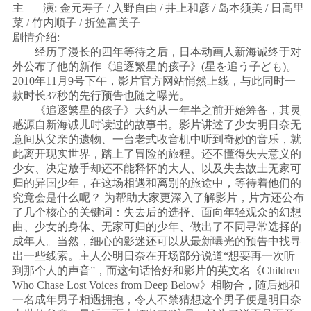
主 演: 金元寿子 / 入野自由 / 井上和彦 / 岛本须美 / 日高里
菜 / 竹内顺子 / 折笠富美子
剧情介绍:
经历了漫长的四年等待之后，日本动画人新海诚终于对
外公布了他的新作《追逐繁星的孩子》(星を追う子ども)。
2010年11月9号下午，影片官方网站悄然上线，与此同时一
款时长37秒的先行预告也随之曝光。
《追逐繁星的孩子》大约从一年半之前开始筹备，其灵
感源自新海诚儿时读过的故事书。影片讲述了少女明日奈无
意间从父亲的遗物、一台老式收音机中听到奇妙的音乐，就
此离开现实世界，踏上了冒险的旅程。还不懂得失去意义的
少女、决定放手却还不能释怀的大人、以及失去故土无家可
归的异国少年，在这场相遇和离别的旅途中，等待着他们的
究竟会是什么呢？ 为帮助大家更深入了解影片，片方还公布
了几个核心的关键词：失去后的选择、面向年轻观众的幻想
曲、少女的身体、无家可归的少年、做出了不同寻常选择的
成年人。当然，细心的影迷还可以从最新曝光的预告中找寻
出一些线索。主人公明日奈在开场部分说道“想要再一次听
到那个人的声音”，而这句话恰好和影片的英文名《Children
Who Chase Lost Voices from Deep Below》相吻合，随后她和
一名成年男子相遇拥抱，令人不禁猜想这个男子便是明日奈