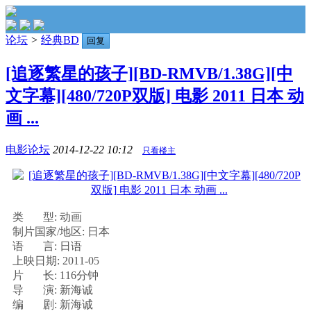
论坛
>
经典BD
回复
[追逐繁星的孩子][BD-RMVB/1.38G][中
文字幕][480/720P双版] 电影 2011 日本 动
画 ...
电影论坛
2014-12-22 10:12
只看楼主
类 型: 动画
制片国家/地区: 日本
语 言: 日语
上映日期: 2011-05
片 长: 116分钟
导 演: 新海诚
编 剧: 新海诚