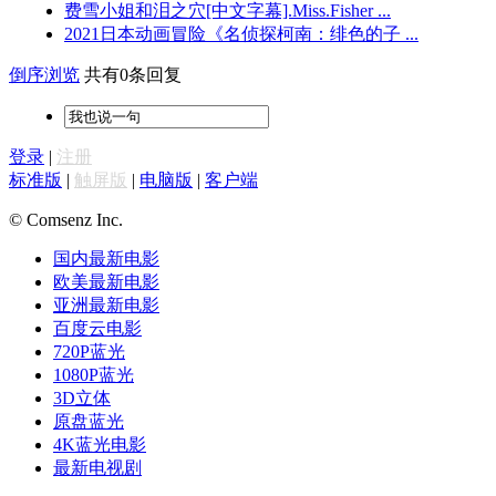
费雪小姐和泪之穴[中文字幕].Miss.Fisher ...
2021日本动画冒险《名侦探柯南：绯色的子 ...
倒序浏览
共有0条回复
登录
|
注册
标准版
|
触屏版
|
电脑版
|
客户端
© Comsenz Inc.
国内最新电影
欧美最新电影
亚洲最新电影
百度云电影
720P蓝光
1080P蓝光
3D立体
原盘蓝光
4K蓝光电影
最新电视剧