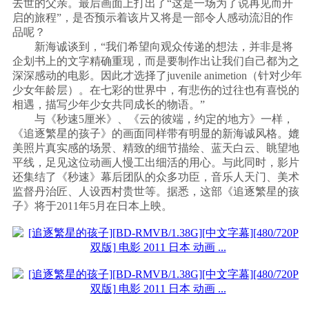
去世的父亲。最后画面上打出了“这是一场为了说再见而开
启的旅程”，是否预示着该片又将是一部令人感动流泪的作
品呢？
新海诚谈到，“我们希望向观众传递的想法，并非是将
企划书上的文字精确重现，而是要制作出让我们自己都为之
深深感动的电影。因此才选择了juvenile animetion（针对少年
少女年龄层）。在七彩的世界中，有悲伤的过往也有喜悦的
相遇，描写少年少女共同成长的物语。”
与《秒速5厘米》、《云的彼端，约定的地方》一样，
《追逐繁星的孩子》的画面同样带有明显的新海诚风格。媲
美照片真实感的场景、精致的细节描绘、蓝天白云、眺望地
平线，足见这位动画人慢工出细活的用心。与此同时，影片
还集结了《秒速》幕后团队的众多功臣，音乐人天门、美术
监督丹治匠、人设西村贵世等。据悉，这部《追逐繁星的孩
子》将于2011年5月在日本上映。