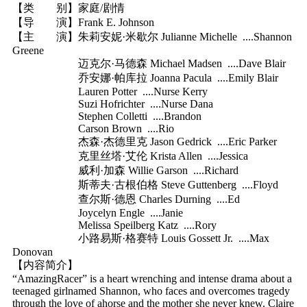
【类 别】家庭/剧情
【导 演】Frank E. Johnson
【主 演】朱莉安妮·米歇尔 Julianne Michelle ....Shannon
Greene
迈克尔·马德森 Michael Madsen ....Dave Blair
乔安娜·帕库拉 Joanna Pacula ....Emily Blair
Lauren Potter ....Nurse Kerry
Suzi Hofrichter ....Nurse Dana
Stephen Colletti ....Brandon
Carson Brown ....Rio
杰森·杰德里克 Jason Gedrick ....Eric Parker
克里丝塔·艾伦 Krista Allen ....Jessica
威利·加森 Willie Garson ....Richard
斯蒂夫·古根伯格 Steve Guttenberg ....Floyd
查尔斯·德恩 Charles Durning ....Ed
Joycelyn Engle ....Janie
Melissa Speilberg Katz ....Rory
小路易斯·格赛特 Louis Gossett Jr. ....Max
Donovan
【内容简介】
“AmazingRacer” is a heart wrenching and intense drama about a
teenaged girlnamed Shannon, who faces and overcomes tragedy
through the love of ahorse and the mother she never knew. Claire