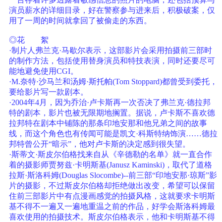
演员薪水的详细目录，好在警察参与进来后，积极破案，仅
用了一周的时间就拿回了被偷走的东西。
◎花 絮
·制片人弗兰克·马歇尔表示，这部影片会采用拍摄前三部时
的制作方法，包括使用替身演员和特技表演，同时还要尽可
能地避免使用CGI。
·M.奈特·沙马兰和汤姆·斯托帕(Tom Stoppard)都曾受到委托，
要给影片写一款剧本。
·2004年4月，因为乔治·卢卡斯再一次否决了弗兰克·德拉邦
特的剧本，影片也被无限期地搁置。据说，卢卡斯不喜欢德
拉邦特在剧本中铺陈的那条印地安那和他兄弟之间的故事
线，而这个角色也有传闻可能是凯文·科斯特纳饰演……德拉
邦特曾公开“暗示”，他对卢卡斯的决定感到很失望。
·斯蒂文·斯皮尔伯格找来自从《辛德勒的名单》就一直合作
着的摄影师贾努兹·卡明斯基(Janusz Kaminski)，取代了道格
拉斯·斯洛科姆(Douglas Slocombe)--前三部“印地安那·琼斯”影
片的摄影，不过斯皮尔伯格却拒绝做出改变，希望可以保留
住前三部影片中有点漫画感觉的拍摄风格，这就要求卡明斯
基不得不一遍又一遍地重温之前的作品，好学会斯洛科姆最
喜欢使用的拍摄技术。斯皮尔伯格表示，他和卡明斯基不得