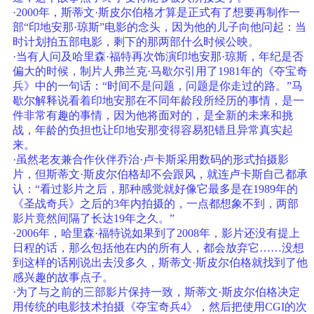
·2000年，斯蒂文·斯皮尔伯格才算是正式有了想要再制作一
部“印地安那·琼斯”电影的念头，因为他的儿子向他问起：当
时计划拍五部电影，剩下的那两部什么时候公映。
·当有人问及哈里森·福特再次饰演印地安那·琼斯，年纪是否
偏大的时候，制片人弗兰克·马歇尔引用了1981年的《夺宝奇
兵》中的一句话：“时间不是问题，问题是你走过的路。”马
歇尔解释说看着印地安那在不同年龄段所经历的事情，是一
件非常有趣的事情，因为他将面对的，是全新的未来和挑
战，年龄的负担也让印地安那变得容易犯错且异常真实起
来。
·虽然老友兼合作伙伴乔治·卢卡斯采用数码的形式拍摄影
片，但斯蒂文·斯皮尔伯格却不会跟风，就连卢卡斯自己都承
认：“看过影片之后，那种感觉就好像它最多是在1989年的
《圣战奇兵》之后的3年内拍摄的，一点都想象不到，两部
影片竟然间隔了长达19年之久。”
·2006年，哈里森·福特说如果到了2008年，影片还没有提上
日程的话，那么包括他在内的所有人，都会放弃它……没想
到这样的话刚说出去没多久，斯蒂文·斯皮尔伯格就找到了他
感兴趣的故事点子。
·为了与之前的三部影片保持一致，斯蒂文·斯皮尔伯格决定
用传统的电影技术拍摄《夺宝奇兵4》，然后把使用CGI的次