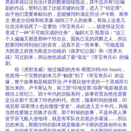
类剧本就以没办法计算的数量陆续抵达，其中总共有5位编
剧的作品，暂时占据了比较关键的位置，进入了“待定席”。
由于他们需要奉献出的，是能够同时满足乔治·卢卡斯、斯蒂
文·斯皮尔伯格和哈里森·福特三个人的故事，再加上这老几
位也没有说死了一定要拍《夺宝奇兵4》……就使得这完全
变成了一种“不可能完成的任务”，编剧大卫·凯普说：“这三
个人偏偏又都是那种个性出众、固执己见的武断之人，所以
想要同时得到他们的首肯，还真不是一简单事。”可能是因
为凯普之前曾为斯皮尔伯格的《侏罗纪公园》和《世界大
战》写过剧本，所以他也就成了最“靠近”《夺宝奇兵4》的编
剧。
给《虎胆龙威》做过编剧的杰布·斯图尔特(Jeb Stuart)，
也曾用一个完整的剧本几乎“触摸”到了《夺宝奇兵4》的边
缘，整个故事都是根据乔治·卢卡斯比较中意的一个灵感而引
发出来的。卢卡斯认为，前三部“印地安那·琼斯”电影都是在
模仿上世纪三、四十年代的历险系列，故事背景自然也需要
定位在那个充满了特色的时代。然而，随着时间的推移，印
地安那·琼斯博士也在慢慢“变老”，由此进入五十年代，风格
当然也要随之切换才合理。那个时候的故事，不是外星人乘
坐宇宙飞船入侵地球，就是有军队在后面步步紧逼……所以
总的来说，斯图尔特的剧本就是顺着卢卡斯的思路创作出来
的，却仍然不幸地受到另外两人的反对，卢卡斯回忆当时的