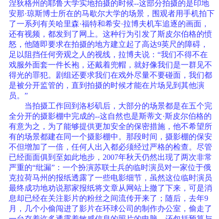
涅狄格州的耶鲁大学实地拍摄的时候--这部分拍摄的是印地
安那·琼斯博士所在的马歇尔大学的场景，围观者用手机拍下
了一系列有关哈里森·福特和希安·拉博夫机车追逐的画面，
还有视频，都发到了网上。这种行为引发了斯皮尔伯格的愤
怒，他随即要求在拍摄的地方建立起了高达9英尺的障碍，
足以阻挡任何旁观之人的视线，拉博夫说：“我们不得不在
戏服外面套一件长袍，还戴着兜帽，就好像我们是一群见不
得光的罪犯。剧组还要求我们在戏外尽量不要碰面，我们都
是被分开监管的，直到拍摄的时候才能在片场见到其他演
员。”
当拍摄工作回到洛杉矶后，大部分的场景都是在五个完
全分开的摄影棚中完成的--这自然也是斯蒂文·斯皮尔伯格的
有意为之，为了能够提供更加安全的保密措施，他不希望所
有的场景都建在同一个摄影棚中。那段时间，摄影棚的保安
不但增加了一倍，任何人出入都必须经过严格的检查。尽管
已经面面俱到至如此地步，2007年秋天仍然出现了两次非常
严重的“纰漏”：一个扮演苏联士兵的临时演员对一家位于俄
克拉荷马州的报纸透露了一些电影细节，虽然这位临时演员
最终成功地劝说那家报纸将文章从网站上撤了下来，可是消
息却已经在关注影片的粉丝之间流传开来了；随后，去年9
月，几个小偷闯进了影片在环球公司的制作办公室，偷走了
一台存着许多透露着敏感信息的照片的电脑，还包括预算与