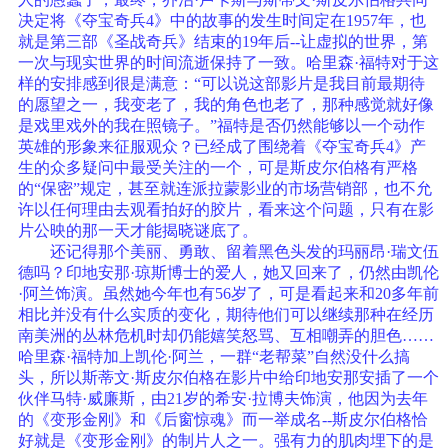
决定将《夺宝奇兵4》中的故事的发生时间定在1957年，也
就是第三部《圣战奇兵》结束的19年后--让虚拟的世界，第
一次与现实世界的时间流逝保持了一致。哈里森·福特对于这
样的安排感到很是满意：“可以说这部影片是我目前最期待
的愿望之一，我变老了，我的角色也老了，那种感觉就好像
是戏里戏外的我在照镜子。”福特是否仍然能够以一个动作
英雄的形象来征服观众？已经成了围绕着《夺宝奇兵4》产
生的众多疑问中最受关注的一个，可是斯皮尔伯格有严格
的“保密”规定，甚至就连派拉蒙影业的市场营销部，也不允
许以任何理由去观看拍好的胶片，看来这个问题，只有在影
片公映的那一天才能揭晓谜底了。
还记得那个美丽、勇敢、留着黑色头发的玛丽昂·瑞文伍
德吗？印地安那·琼斯博士的爱人，她又回来了，仍然由凯伦
·阿兰饰演。虽然她今年也有56岁了，可是看起来和20多年前
相比并没有什么实质的变化，期待他们可以继续那种在经历
南美洲的丛林危机时却仍能嬉笑怒骂、互相嘲弄的胆色……
哈里森·福特加上凯伦·阿兰，一群“老帮菜”自然没什么搞
头，所以斯蒂文·斯皮尔伯格在影片中给印地安那安插了一个
伙伴马特·威廉斯，由21岁的希安·拉博夫饰演，他因为去年
的《变形金刚》和《后窗惊魂》而一举成名--斯皮尔伯格恰
好就是《变形金刚》的制片人之一。强有力的肌肉埋下的是