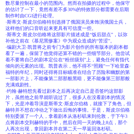
数尽量控制在最小的范围内。然而在拍摄的过程中，他保守
的估计了一下，竟然有差不多30%的特效部分都需要在后期
制作时由CGI进行处理。
·斯蒂文·斯皮尔伯格特别选择了俄国演员来饰演俄国士兵，
这样他们的口音听起来更具有可信度一些。
·斯蒂文·斯皮尔伯格将这部影片描述成是“饭后甜点”，以弥
补他之前在《慕尼黑惨案》中为观众造成的“苦涩”。
·编剧大卫·凯普将之前专门为影片创作的所有版本的剧本都
看了一遍，保留了他觉得还算不错的一些细节部分。他尝试
着不要将自己的剧本定位在“粉丝级别”上，避免任何有指代
倾向的元素的出现。凯普表示，他不得不“照顾”一下哈里森·
福特的年纪，同时还得将目标瞄准在结合了历险和幽默的第
一部影片上，不能像第二部那般黑暗，更不能像第三部那般
充满戏剧性。
·约翰·赫特想先看过剧本之后再决定自己是否签约这部影
片，虽然他之前早就听说过了，很多人在没看剧本的情况
下，光是冲着导演是斯蒂文·斯皮尔伯格，就接下了角色，但
赫特并不想在冲动之下做出后悔的事情。于是，斯皮尔伯格
特别委派了一个人，拿着剧本从洛杉矶来到伦敦，于下午3
点将剧本交到赫特的手中，然后在同一天的晚上8点，那个
人再次出现，拿回剧本并在第二天一早返回洛杉矶。