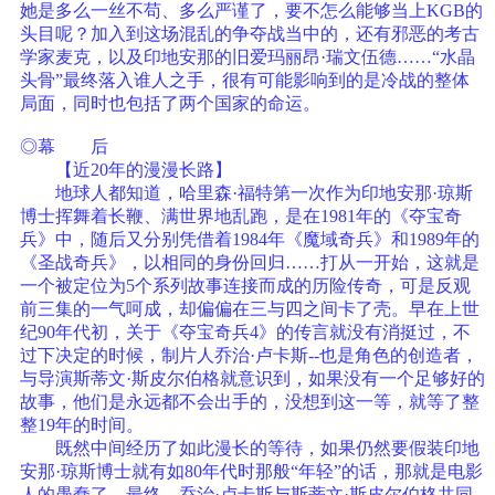
她是多么一丝不苟、多么严谨了，要不怎么能够当上KGB的
头目呢？加入到这场混乱的争夺战当中的，还有邪恶的考古
学家麦克，以及印地安那的旧爱玛丽昂·瑞文伍德……“水晶
头骨”最终落入谁人之手，很有可能影响到的是冷战的整体
局面，同时也包括了两个国家的命运。
◎幕 后
【近20年的漫漫长路】
地球人都知道，哈里森·福特第一次作为印地安那·琼斯
博士挥舞着长鞭、满世界地乱跑，是在1981年的《夺宝奇
兵》中，随后又分别凭借着1984年《魔域奇兵》和1989年的
《圣战奇兵》，以相同的身份回归……打从一开始，这就是
一个被定位为5个系列故事连接而成的历险传奇，可是反观
前三集的一气呵成，却偏偏在三与四之间卡了壳。早在上世
纪90年代初，关于《夺宝奇兵4》的传言就没有消挺过，不
过下决定的时候，制片人乔治·卢卡斯--也是角色的创造者，
与导演斯蒂文·斯皮尔伯格就意识到，如果没有一个足够好的
故事，他们是永远都不会出手的，没想到这一等，就等了整
整19年的时间。
既然中间经历了如此漫长的等待，如果仍然要假装印地
安那·琼斯博士就有如80年代时那般“年轻”的话，那就是电影
人的愚蠢了，最终，乔治·卢卡斯与斯蒂文·斯皮尔伯格共同