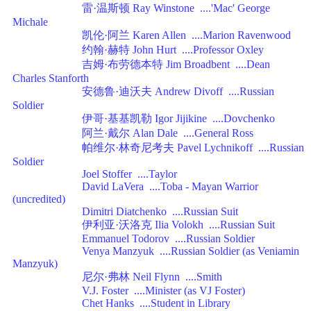
雷·温斯顿 Ray Winstone ....'Mac' George
Michale
凯伦·阿兰 Karen Allen ....Marion Ravenwood
约翰·赫特 John Hurt ....Professor Oxley
吉姆·布劳德本特 Jim Broadbent ....Dean
Charles Stanforth
安德鲁·迪沃夫 Andrew Divoff ....Russian
Soldier
伊哥·基基凯勒 Igor Jijikine ....Dovchenko
阿兰·戴尔 Alan Dale ....General Ross
帕维尔·林奇尼考夫 Pavel Lychnikoff ....Russian
Soldier
Joel Stoffer ....Taylor
David LaVera ....Toba - Mayan Warrior
(uncredited)
Dimitri Diatchenko ....Russian Suit
伊利亚·沃洛克 Ilia Volokh ....Russian Suit
Emmanuel Todorov ....Russian Soldier
Venya Manzyuk ....Russian Soldier (as Veniamin
Manzyuk)
尼尔·弗林 Neil Flynn ....Smith
V.J. Foster ....Minister (as VJ Foster)
Chet Hanks ....Student in Library