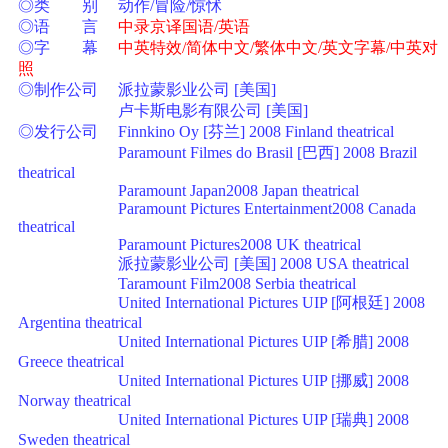
◎类 别 动作/冒险/惊怵
◎语 言
中录京译国语/英语
◎字 幕
中英特效/简体中文/繁体中文/英文字幕/中英对
照
◎制作公司 派拉蒙影业公司 [美国]
卢卡斯电影有限公司 [美国]
◎发行公司 Finnkino Oy [芬兰] 2008 Finland theatrical
Paramount Filmes do Brasil [巴西] 2008 Brazil
theatrical
Paramount Japan2008 Japan theatrical
Paramount Pictures Entertainment2008 Canada
theatrical
Paramount Pictures2008 UK theatrical
派拉蒙影业公司 [美国] 2008 USA theatrical
Taramount Film2008 Serbia theatrical
United International Pictures UIP [阿根廷] 2008
Argentina theatrical
United International Pictures UIP [希腊] 2008
Greece theatrical
United International Pictures UIP [挪威] 2008
Norway theatrical
United International Pictures UIP [瑞典] 2008
Sweden theatrical