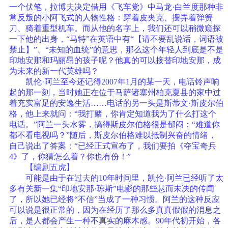
一个伏笔，拉博夫决定借用《飞车党》中马龙·白兰度那种非
常反叛的小阿飞式的人物性格：穿着皮夹克、摆弄着弹簧
刀、骑着重型机车。而从他的名字上，我们还可以稍微窥探
一下他的出身，“马特”在英语中有“【请不要乱说话，词语被
禁止】”、“未知的血统”的意思，那么这个年轻人到底是不是
印地安那和玛丽昂的孩子呢？他真的可以接替印地安那，成
为未来的新一代英雄吗？
凯伦·阿兰至今还记得2007年1月的某一天，电话铃声响
起的那一刻，当时她正在位于马萨诸塞州柏克夏县的家中过
着充实富足的安逸生活……电话的另一头是斯蒂文·斯皮尔伯
格，他上来就问：“我打赌，你肯定知道我为了什么打这个
电话。”阿兰一头水雾，搞得斯皮尔伯格很是郁闷：“难道你
都不看电视吗？”随后，斯皮尔伯格难以抵制兴奋的情绪，
自己说出了答案：“已经正式宣布了，我们要拍《夺宝奇兵
4》了，你猜怎么着？你也有份！”
【编剧五虎】
可能是由于在过去的10年时间里，凯伦·阿兰已经听了太
多有关新一集“印地安那·琼斯”电影的那些悬而未决的传闻
了，所以她已经将“不信”当成了一种习惯。阿兰的这种反应
可以说是很正常的，因为在经历了那么多真真假假的消息之
后，是人都会产生一种不真实的麻木感。90年代初开始，各