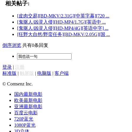
相关帖子:
[皮肉交易][BD-MKV/2.31G][中英字幕][720 ...
[鬼驱人/凶灵入侵][HD-MP4/1.7G][英语中 ...
[鬼驱人/凶灵入侵][HD-MP4/4G][英语中字] ...
[狂野大自然/野蛮任务][BD-MKV/2.05G][国 ...
倒序浏览
共有0条回复
登录
|
注册
标准版
|
触屏版
|
电脑版
|
客户端
© Comsenz Inc.
国内最新电影
欧美最新电影
亚洲最新电影
百度云电影
720P蓝光
1080P蓝光
3D立体