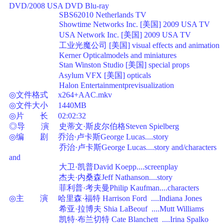
DVD/2008 USA DVD Blu-ray
SBS62010 Netherlands TV
Showtime Networks Inc. [美国] 2009 USA TV
USA Network Inc. [美国] 2009 USA TV
工业光魔公司 [美国] visual effects and animation
Kerner Opticalmodels and miniatures
Stan Winston Studio [美国] special props
Asylum VFX [美国] opticals
Halon Entertainmentprevisualization
◎文件格式 x264+AAC.mkv
◎文件大小 1440MB
◎片 长 02:02:32
◎导 演 史蒂文·斯皮尔伯格Steven Spielberg
◎编 剧 乔治·卢卡斯George Lucas....story
乔治·卢卡斯George Lucas....story and/characters
and
大卫·凯普David Koepp....screenplay
杰夫·内桑森Jeff Nathanson....story
菲利普·考夫曼Philip Kaufman....characters
◎主 演 哈里森·福特 Harrison Ford ....Indiana Jones
希亚·拉博夫 Shia LaBeouf ....Mutt Williams
凯特·布兰切特 Cate Blanchett ....Irina Spalko