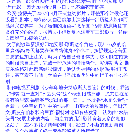
·这是第一部没有帕特·罗奇(Pat Roach)参与的“印地安那·琼
斯”电影，因为2004年7月17日，他不幸死于喉癌。
·希安·拉博夫于2007年4月正式签约影片，即使那个时候他还
没看到剧本，却仍然为自己能够出演这样一部历险大制作而
感到兴奋异常。为了给他的角色--“飞车党”马特·威廉斯提前
做好充分的准备，拉博夫不但反复地观看前三部影片，还给
自己增了15磅的肌肉。
·为了能够重新演好印地安那·琼斯这个角色，现年65岁的哈
里森·福特每天都要在体育馆健身3个小时，按照规定吃高蛋
白质的鱼加上蔬菜，就为了给自己储备体力，尽可能在拍摄
的时候亲自上阵，完成一些危险的特技动作。就连斯蒂文·斯
皮尔伯格对此都感到很惊讶，他认为福特的体形保持得非常
好，甚至看不出他与之前在《圣战奇兵》中的样子有什么差
别。
·制作电视系列剧《少年印地安纳琼斯大冒险》的时候，乔治
·卢卡斯就一直对“水晶头骨”这个概念很感兴趣，尤其是在拍
摄有哈里森·福特客串演出的那一集时。他觉得“水晶头骨”拥
有着与《夺宝奇兵》中的“法柜”一样强大的故事性，但斯蒂
文·斯皮尔伯格和哈里森·福特对此却有些犹豫，认为由“水晶
头骨”发展出来的内容，与之前的几部影片有着太多的相似
之处了。差不多花了两年的时间，经过了不断的更新再创
造，这个故事点子终于变得能够被人所接受了。