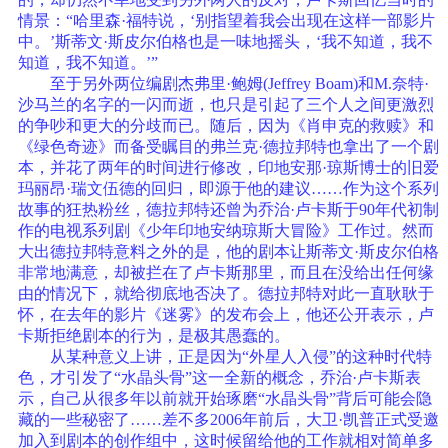
情景：“哈里森·福特说，‘别指望着我会出现在这样一部影片
中。’斯蒂文·斯皮尔伯格也是一味地摇头，‘我不知道，我不
知道，我不知道。’”
至于另外两位编剧杰弗里·鲍姆(Jeffrey Boam)和M.奈特·
沙马兰的名字的一闪而逝，也只是引起了三个人之间更激烈
的争吵和更大的分歧而已。随后，因为《肖申克的救赎》和
《绿色奇迹》而备受瞩目的弗兰克·德拉邦特也拿出了一个剧
本，并花了两年的时间进行修改，印地安那·琼斯博士的旧爱
玛丽昂·瑞文伍德的回归，即源于他的建议……作为这个系列
故事的狂热粉丝，德拉邦特还曾为乔治·卢卡斯于90年代初制
作的电视系列剧《少年印地安纳琼斯大冒险》工作过。然而
大出德拉邦特意料之外的是，他的剧本让斯蒂文·斯皮尔伯格
非常地满意，却被拦在了卢卡斯那里，而且在没给出任何缘
由的情况下，就给彻底地否决了。德拉邦特对此一直耿耿于
怀，在去年的影片《迷雾》的发布会上，他还公开表示，卢
卡斯拒绝剧本的行为，是极其愚蠢的。
从某种意义上讲，正是因为“外星人入侵”的这种时代特
色，才引发了“水晶头骨”这一全新的概念，乔治·卢卡斯表
示，自己从很多年以前就开始琢磨“水晶头骨”背后可能会隐
藏的一些秘密了……差不多2006年前后，大卫·凯普正式受邀
加入到剧本的创作组中，这时候留给他的工作就相对简单多