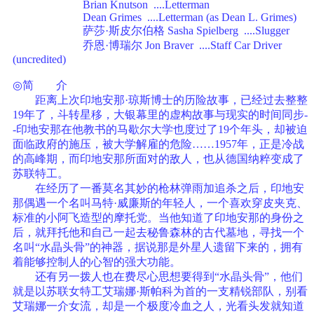
Brian Knutson ....Letterman
Dean Grimes ....Letterman (as Dean L. Grimes)
萨莎·斯皮尔伯格 Sasha Spielberg ....Slugger
乔恩·博瑞尔 Jon Braver ....Staff Car Driver
(uncredited)
◎简 介
距离上次印地安那·琼斯博士的历险故事，已经过去整整
19年了，斗转星移，大银幕里的虚构故事与现实的时间同步-
-印地安那在他教书的马歇尔大学也度过了19个年头，却被迫
面临政府的施压，被大学解雇的危险……1957年，正是冷战
的高峰期，而印地安那所面对的敌人，也从德国纳粹变成了
苏联特工。
在经历了一番莫名其妙的枪林弹雨加追杀之后，印地安
那偶遇一个名叫马特·威廉斯的年轻人，一个喜欢穿皮夹克、
标准的小阿飞造型的摩托党。当他知道了印地安那的身份之
后，就拜托他和自己一起去秘鲁森林的古代墓地，寻找一个
名叫“水晶头骨”的神器，据说那是外星人遗留下来的，拥有
着能够控制人的心智的强大功能。
还有另一拨人也在费尽心思想要得到“水晶头骨”，他们
就是以苏联女特工艾瑞娜·斯帕科为首的一支精锐部队，别看
艾瑞娜一介女流，却是一个极度冷血之人，光看头发就知道