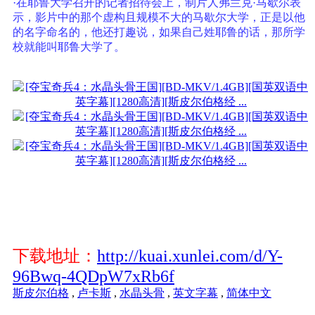
·在耶鲁大学召开的记者招待会上，制片人弗兰克·马歇尔表
示，影片中的那个虚构且规模不大的马歇尔大学，正是以他
的名字命名的，他还打趣说，如果自己姓耶鲁的话，那所学
校就能叫耶鲁大学了。
下载地址：
http://kuai.xunlei.com/d/Y-
96Bwq-4QDpW7xRb6f
斯皮尔伯格
,
卢卡斯
,
水晶头骨
,
英文字幕
,
简体中文