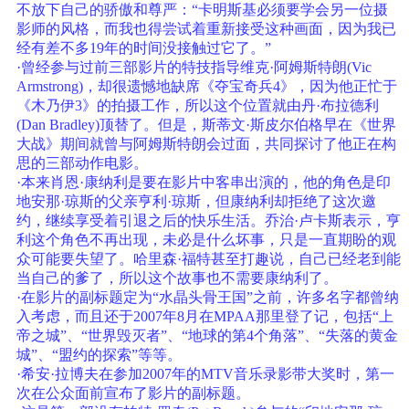
不放下自己的骄傲和尊严：“卡明斯基必须要学会另一位摄
影师的风格，而我也得尝试着重新接受这种画面，因为我已
经有差不多19年的时间没接触过它了。”
·曾经参与过前三部影片的特技指导维克·阿姆斯特朗(Vic
Armstrong)，却很遗憾地缺席《夺宝奇兵4》，因为他正忙于
《木乃伊3》的拍摄工作，所以这个位置就由丹·布拉德利
(Dan Bradley)顶替了。但是，斯蒂文·斯皮尔伯格早在《世界
大战》期间就曾与阿姆斯特朗会过面，共同探讨了他正在构
思的三部动作电影。
·本来肖恩·康纳利是要在影片中客串出演的，他的角色是印
地安那·琼斯的父亲亨利·琼斯，但康纳利却拒绝了这次邀
约，继续享受着引退之后的快乐生活。乔治·卢卡斯表示，亨
利这个角色不再出现，未必是什么坏事，只是一直期盼的观
众可能要失望了。哈里森·福特甚至打趣说，自己已经老到能
当自己的爹了，所以这个故事也不需要康纳利了。
·在影片的副标题定为“水晶头骨王国”之前，许多名字都曾纳
入考虑，而且还于2007年8月在MPAA那里登了记，包括“上
帝之城”、“世界毁灭者”、“地球的第4个角落”、“失落的黄金
城”、“盟约的探索”等等。
·希安·拉博夫在参加2007年的MTV音乐录影带大奖时，第一
次在公众面前宣布了影片的副标题。