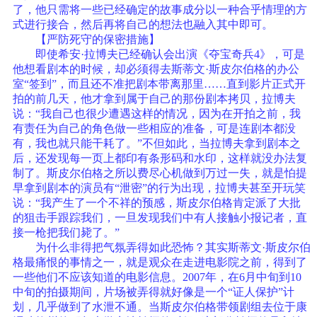
了，他只需将一些已经确定的故事成分以一种合乎情理的方
式进行接合，然后再将自己的想法也融入其中即可。
【严防死守的保密措施】
即使希安·拉博夫已经确认会出演《夺宝奇兵4》，可是
他想看剧本的时候，却必须得去斯蒂文·斯皮尔伯格的办公
室“签到”，而且还不准把剧本带离那里……直到影片正式开
拍的前几天，他才拿到属于自己的那份剧本拷贝，拉博夫
说：“我自己也很少遭遇这样的情况，因为在开拍之前，我
有责任为自己的角色做一些相应的准备，可是连剧本都没
有，我也就只能干耗了。”不但如此，当拉博夫拿到剧本之
后，还发现每一页上都印有条形码和水印，这样就没办法复
制了。斯皮尔伯格之所以费尽心机做到万过一失，就是怕提
早拿到剧本的演员有“泄密”的行为出现，拉博夫甚至开玩笑
说：“我产生了一个不祥的预感，斯皮尔伯格肯定派了大批
的狙击手跟踪我们，一旦发现我们中有人接触小报记者，直
接一枪把我们毙了。”
为什么非得把气氛弄得如此恐怖？其实斯蒂文·斯皮尔伯
格最痛恨的事情之一，就是观众在走进电影院之前，得到了
一些他们不应该知道的电影信息。2007年，在6月中旬到10
中旬的拍摄期间，片场被弄得就好像是一个“证人保护”计
划，几乎做到了水泄不通。当斯皮尔伯格带领剧组去位于康