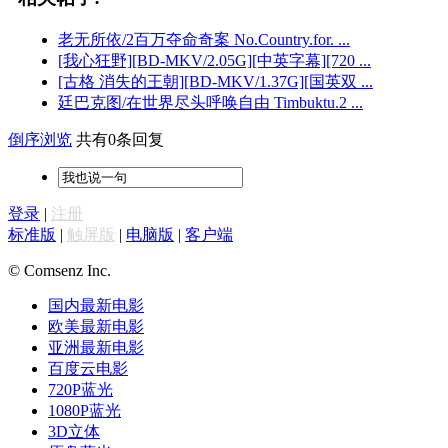
老无所依/2百万夺命奇案 No.Country.for. ...
[我心狂野][BD-MKV/2.05G][中英字幕][720 ...
[古格 消失的王朝][BD-MKV/1.37G][国英双 ...
廷巴克图/在世界尽头呼唤自由 Timbuktu.2 ...
倒序浏览
共有0条回复
登录
|
注册
标准版
|
触屏版
|
电脑版
|
客户端
© Comsenz Inc.
国内最新电影
欧美最新电影
亚洲最新电影
百度云电影
720P蓝光
1080P蓝光
3D立体