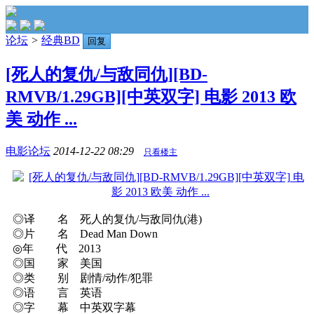
论坛
>
经典BD
回复
[死人的复仇/与敌同仇][BD-
RMVB/1.29GB][中英双字] 电影 2013 欧
美 动作 ...
电影论坛
2014-12-22 08:29
只看楼主
◎译 名 死人的复仇/与敌同仇(港)
◎片 名 Dead Man Down
◎年 代 2013
◎国 家 美国
◎类 别 剧情/动作/犯罪
◎语 言 英语
◎字 幕 中英双字幕