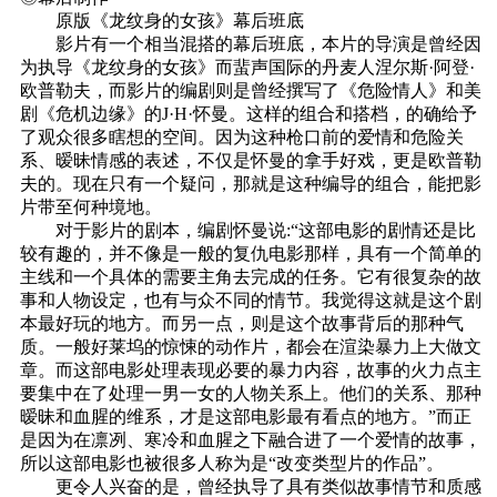
原版《龙纹身的女孩》幕后班底
影片有一个相当混搭的幕后班底，本片的导演是曾经因
为执导《龙纹身的女孩》而蜚声国际的丹麦人涅尔斯·阿登·
欧普勒夫，而影片的编剧则是曾经撰写了《危险情人》和美
剧《危机边缘》的J·H·怀曼。这样的组合和搭档，的确给予
了观众很多瞎想的空间。因为这种枪口前的爱情和危险关
系、暧昧情感的表述，不仅是怀曼的拿手好戏，更是欧普勒
夫的。现在只有一个疑问，那就是这种编导的组合，能把影
片带至何种境地。
对于影片的剧本，编剧怀曼说:“这部电影的剧情还是比
较有趣的，并不像是一般的复仇电影那样，具有一个简单的
主线和一个具体的需要主角去完成的任务。它有很复杂的故
事和人物设定，也有与众不同的情节。我觉得这就是这个剧
本最好玩的地方。而另一点，则是这个故事背后的那种气
质。一般好莱坞的惊悚的动作片，都会在渲染暴力上大做文
章。而这部电影处理表现必要的暴力内容，故事的火力点主
要集中在了处理一男一女的人物关系上。他们的关系、那种
暧昧和血腥的维系，才是这部电影最有看点的地方。”而正
是因为在凛冽、寒冷和血腥之下融合进了一个爱情的故事，
所以这部电影也被很多人称为是“改变类型片的作品”。
更令人兴奋的是，曾经执导了具有类似故事情节和质感