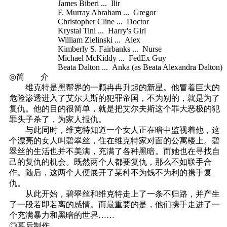
James Biberi ... Ilir
F. Murray Abraham ... Gregor
Christopher Cline ... Doctor
Krystal Tini ... Harry's Girl
William Zielinski ... Alex
Kimberly S. Fairbanks ... Nurse
Michael McKiddy ... FedEx Guy
Beata Dalton ... Anka (as Beata Alexandra Dalton)
◎简 介
维克特是黑帮界的一颗冉冉升起的新星。他冒着巨大的
危险渗透进入了艾尔夫斯的犯罪帝国，不为别的，就是为了
复仇。他的目的很简单，就是把艾尔夫斯这个罪大恶极的犯
罪头子杀了，为家人报仇。
与此同时，维克特知道一个女人正在暗中监视着他，这
个漂亮的女人叫碧翠丝，住在维克特家对面的公寓楼上。碧
翠丝的生活也并不美满，充满了各种黑暗。而她也在寻找自
己的复仇的机会。既然两个人都要复仇，那么不如联手合
作。随后，这两个人便展开了某种不为钱不为利的携手复
仇。
从此开始，碧翠丝和维克特走上了一条不归路，并产生
了一段若即若离的感情。而最重要的是，他们携手走进了一
个充满暴力和黑暗的世界……
◎幕后制作