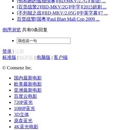
[他和她的孤独情事][BD/MKV/2.7G][英语/ ...
[百货战警2][BD-MKV/2G][中字][2015超刺 ...
[不列颠之战][BD-MKV/2.05G][中英字幕][7 ...
百货战警[国粤]Paul Blart Mall Cop 2009 ...
倒序浏览
共有0条回复
登录
|
注册
标准版
|
触屏版
|
电脑版
|
客户端
© Comsenz Inc.
国内最新电影
欧美最新电影
亚洲最新电影
百度云电影
720P蓝光
1080P蓝光
3D立体
原盘蓝光
4K蓝光电影