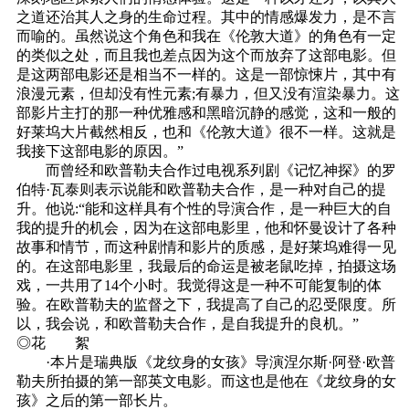
之道还治其人之身的生命过程。其中的情感爆发力，是不言
而喻的。虽然说这个角色和我在《伦敦大道》的角色有一定
的类似之处，而且我也差点因为这个而放弃了这部电影。但
是这两部电影还是相当不一样的。这是一部惊悚片，其中有
浪漫元素，但却没有性元素;有暴力，但又没有渲染暴力。这
部影片主打的那一种优雅感和黑暗沉静的感觉，这和一般的
好莱坞大片截然相反，也和《伦敦大道》很不一样。这就是
我接下这部电影的原因。”
而曾经和欧普勒夫合作过电视系列剧《记忆神探》的罗
伯特·瓦泰则表示说能和欧普勒夫合作，是一种对自己的提
升。他说:“能和这样具有个性的导演合作，是一种巨大的自
我的提升的机会，因为在这部电影里，他和怀曼设计了各种
故事和情节，而这种剧情和影片的质感，是好莱坞难得一见
的。在这部电影里，我最后的命运是被老鼠吃掉，拍摄这场
戏，一共用了14个小时。我觉得这是一种不可能复制的体
验。在欧普勒夫的监督之下，我提高了自己的忍受限度。所
以，我会说，和欧普勒夫合作，是自我提升的良机。”
◎花 絮
·本片是瑞典版《龙纹身的女孩》导演涅尔斯·阿登·欧普
勒夫所拍摄的第一部英文电影。而这也是他在《龙纹身的女
孩》之后的第一部长片。