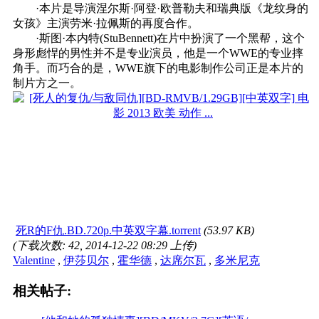
·本片是导演涅尔斯·阿登·欧普勒夫和瑞典版《龙纹身的
女孩》主演劳米·拉佩斯的再度合作。
·斯图·本内特(StuBennett)在片中扮演了一个黑帮，这个
身形彪悍的男性并不是专业演员，他是一个WWE的专业摔
角手。而巧合的是，WWE旗下的电影制作公司正是本片的
制片方之一。
死R的F仇.BD.720p.中英双字幕.torrent
(53.97 KB)
(下载次数: 42, 2014-12-22 08:29 上传)
Valentine
,
伊莎贝尔
,
霍华德
,
达席尔瓦
,
多米尼克
相关帖子: