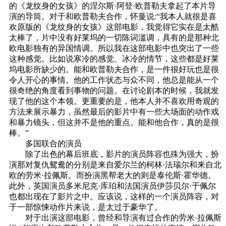
的《龙纹身的女孩》的涅尔斯·阿登·欧普勒夫拿起了本片导
演的导筒。对于和欧普勒夫合作，怀曼说:“我本人就很是喜
欢原版的《龙纹身的女孩》这部电影，我觉得它实在是太酷
太棒了，片中没有好莱坞的一切陈词滥调，具有的是那种北
欧电影独有的异国情调。所以我在这部电影中也突出了一些
这种感觉。比如说寒冷的感觉、冰冷的情节，这些都是好莱
坞电影所缺少的。能和欧普勒夫合作，是一件很好玩也是很
令人开心的事情。他的工作状态与众不同，他总是能从一个
很奇绝的角度看到事物的问题。在讨论剧本的时候，我就发
现了他的这个本领。更重要的是，他本人并不喜欢用奇观的
方法来展示暴力，虽然最后的影片中有一些大场面的动作戏
和暴力镜头，但这并不是他的重点。能和他合作，真的是很
棒。”
多国联合的演员
除了出色的幕后班底，影片的演员阵容也殊为强大，扮
演那对复仇鸳鸯的分别是来自爱尔兰的柯林·法瑞尔和来自北
欧的劳米·拉佩斯。而扮演黑帮老大的则是泰伦斯·霍华德。
此外，英国演员多米尼克·库珀和法国演员伊莎贝尔·于佩尔
也都出现在了影片之中。应该说，这样的一个演员阵容，对
于一部惊悚动作片来说，是太过于豪华了。
对于出演这部电影，曾经和导演有过合作的劳米·拉佩斯