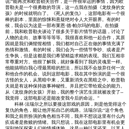
说:“能再次和欧普勒夫合作，是一件很幸运的事情，因为欧
普勒夫是一个很勇敢的导演，这一点我在拍摄《龙纹身的女
孩》的时候就明白了。《死人的复仇》，这部电影有一个很
棒的剧本，里面的惊悚和悬疑绝对令人大开眼界。有的时
候，我会以为这是一部布莱恩·德·帕尔玛的电影。在拍摄
前，我和欧普勒夫谈论了很多关于影片情节的话题，讨论了
人物的走向、故事等等等等。我很喜欢和他一起合作，其原
因就是我们俩惺惺相惜，我们都对自己正在做的事情充满了
热情和激情。有的时候，我们会为一些情节争吵、或者是产
生争执，但是这都是我们希望精益求精的表现。我们互相非
常尊重对方。他很了解我，就好像看到了我的灵魂里一样。
他能搞明白我心理最黑暗的想法，所以我不会放弃任何一次
和他合作的机会。说到这部电影，我在其中扮演的是一个很
古怪的女人，从黑暗中来，又重新消失在黑暗之中。欧普勒
夫就是有这种保持故事神秘性。并且把它带给观众的能力。
从《龙纹身的女孩》开始，我的整个演艺生涯就被改变了--
我觉得，这部电影还是能改变我今后的命运。”
科林·法瑞尔之所以要接这部戏的原因，则是他觉得这个
复仇的角色，能让他开拓自己的戏路。法瑞尔说:“这个角色
和我之前所扮演的角色相当不同，我并不想说这里有什么内
疚或者是救赎的情绪。我只想说，我在这部电影里有机会更
深刻地区探索人们的情感体验。这是一种以牙还牙，以其人