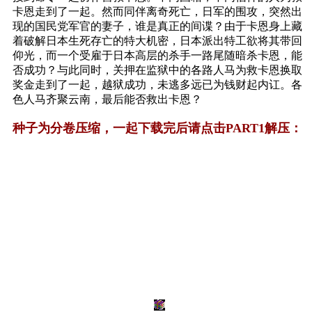
卡恩走到了一起。然而同伴离奇死亡，日军的围攻，突然出
现的国民党军官的妻子，谁是真正的间谍？由于卡恩身上藏
着破解日本生死存亡的特大机密，日本派出特工欲将其带回
仰光，而一个受雇于日本高层的杀手一路尾随暗杀卡恩，能
否成功？与此同时，关押在监狱中的各路人马为救卡恩换取
奖金走到了一起，越狱成功，未逃多远已为钱财起内讧。各
色人马齐聚云南，最后能否救出卡恩？
种子为分卷压缩，一起下载完后请点击PART1解压：