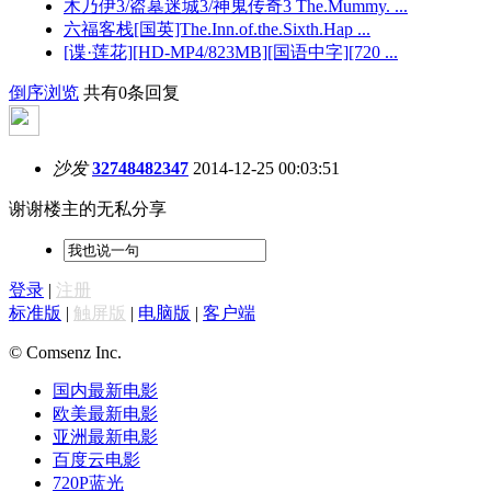
木乃伊3/盗墓迷城3/神鬼传奇3 The.Mummy. ...
六福客栈[国英]The.Inn.of.the.Sixth.Hap ...
[谍·莲花][HD-MP4/823MB][国语中字][720 ...
倒序浏览
共有0条回复
沙发
32748482347
2014-12-25 00:03:51
谢谢楼主的无私分享
登录
|
注册
标准版
|
触屏版
|
电脑版
|
客户端
© Comsenz Inc.
国内最新电影
欧美最新电影
亚洲最新电影
百度云电影
720P蓝光