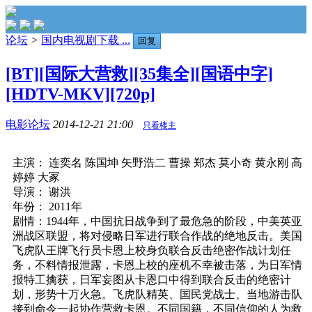
论坛
>
国内电视剧下载 ...
回复
[BT][国际大营救][35集全][国语中字]
[HDTV-MKV][720p]
电影论坛
2014-12-21 21:00
只看楼主
主演： 连奕名 陈国坤 矢野浩二 曹操 郑杰 莫小奇 黄永刚 高
婷婷 大冢
导演： 谢洪
年份： 2011年
剧情：1944年，中国抗日战争到了最危急的阶段，中美英亚
洲战区联盟，将对侵略日军进行联合作战的绝地反击。美国
飞虎队王牌飞行员卡恩上校身负联合反击绝密作战计划任
务，不料情报泄露，卡恩上校的座机不幸被击落，为日军情
报特工擒获，日军妄图从卡恩口中得到联合反击的绝密计
划，形势十万火急。飞虎队精英、国民党战士、当地游击队
接到命令一起协作营救卡恩。不同国籍，不同信仰的人为救