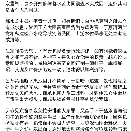
宗震怒，责令开封府与都水监协同彻查水灾成因，追究其间
是否有人为问题。
都水监主簿杜平青年才俊，颇有胆识，向包拯禀明之所以会
造成水患，皆因王公大臣富商巨贾为夸耀财富，于蔡河两岸
竞相私建楼台水榭导致河道受阻，上游水位暴涨无处宣泄造
成溃堤。
仁宗闻奏大怒，下旨命包拯负责拆除违建，如有阻挠者依抗
旨之罪严惩不贷。有些不甘损失心存侥幸的权贵，想方设法
意图规避拆除，威胁利诱甚至企图行刺主簿杜平，幸得展
昭、艾虎及时保护逃过一劫，违建得以顺利拆除。
公孙策推断水患成因并不简单，于是暗中追查，发现溃堤之
处竟是新建完成。包拯查明朝廷负责营造堤坝的将作监把工
程发交民间承包，而承包商人偷工减料，才致使民众生命财
产遭受重大损失，而罪魁祸首竟是杜平的舅父罗琼。
罗琼见东窗事发急忙安排他人顶罪，又命手下于猛杀害与他
勾串的将作监判监事洪昌，且佯作畏罪自尽的模样，岂料包
拯察觉有异，仍锲而不舍极力追查。罗琼深怕性命难保，央
请杜平之父杜斌出面，通过庞太师将珍藏至宝珍珠衫献与庞