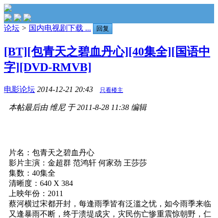
论坛
>
国内电视剧下载 ...
回复
[BT][包青天之碧血丹心][40集全][国语中
字][DVD-RMVB]
电影论坛
2014-12-21 20:43
只看楼主
本帖最后由 维尼 于 2011-8-28 11:38 编辑
片名：包青天之碧血丹心
影片主演：金超群 范鸿轩 何家劲 王莎莎
集数：40集全
清晰度：640 X 384
上映年份：2011
蔡河横过宋都开封，每逢雨季皆有泛滥之忧，如今雨季来临
又逢暴雨不断，终于溃堤成灾，灾民伤亡惨重震惊朝野，仁