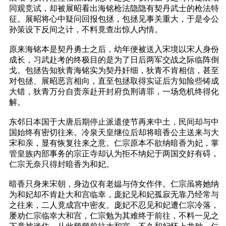
同观竞试，却被展昭看出海铭枪法隐隐有契丹武士的枪法特
征。展昭将心中疑问回报包拯，包拯见事关重大，于是令公
孙策设下反间之计，不料竟查出惊人内情。
原来海铭本是契丹勇士之后，幼年便被送入宋境以宋人身份
成长，习武赴考的终极目的是为了日后两军交战之际临阵倒
戈。包拯告知狄青海铭实为契丹奸细，狄青不肯相信，甚至
对包拯、展昭恶言相向，直至包拯取得实证后方知险些铸成
大错，狄青万分自责亲赴开封府负荆请罪，一场危机终得化
解。
东邻日本国于大唐后期停止派遣使节再来中土，民间却与中
国始终有密切往来。冷泉天皇继位后却将暗香公主送来与大
宋和亲，显有恢复往来之意。仁宗原本不欲纳暗香为妃，掌
管皇族内部事务的宗正寺却认为拒不纳妃于两国交好有碍，
仁宗无奈只得封暗香为和妃。
暗香只身来宋朝，身边仅有老媪与侍女作伴。仁宗虽将她纳
为和妃却不肯赴大和宫临幸，庞妃见和妃孤寂无靠乃经常与
之往来，二人竟成宫中密友。庞妃不忍见和妃遭仁宗冷落，
屡劝仁宗临幸大和宫，仁宗勉为其难终于前往，不料一见之