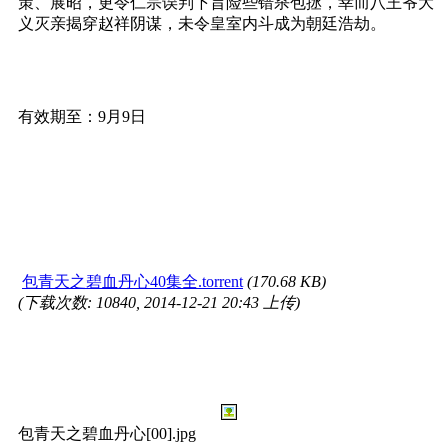
策、展昭，更令仁宗误判下旨险些错杀包拯，幸而八王爷大
义灭亲揭穿赵祥阴谋，未令皇室内斗成为朝廷浩劫。
有效期至：9月9日
包青天之碧血丹心40集全.torrent
(170.68 KB)
(下载次数: 10840, 2014-12-21 20:43 上传)
包青天之碧血丹心[00].jpg