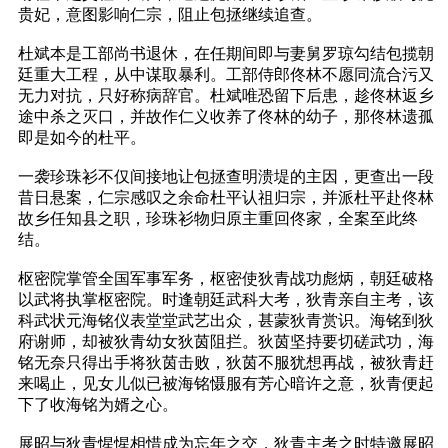
贵妃，意图影响仁宗，阻止包拯继续追查。
杜斌本是工部尚书退休，在任期间即与妻舅罗琼勾结包揽朝
廷重大工程，从中谋取暴利。工部侍郎佟林不愿同流合污又
无力对抗，只好称病辞官。杜斌唯恐留下后患，趁佟林返乡
途中杀之灭口，并故作仁义收养了佟林的幼子，那佟林遗孤
即是如今的杜平。
一袭珍珠衫不仅间接地让包拯查明溃堤的主因，更查出一段
昔日悬案，仁宗感叹之余命杜平认祖归宗，并派杜平赴佟林
故乡任知县之职，珍珠衫物归原主重回佟家，全案至此终
结。
枢密院掌管全国军事军务，枢密使狄青战功彪炳，朝廷破格
以武将执掌枢密院。时逢朝廷武科大考，狄青亲自主考，该
科武状元海铭仪表堂堂武艺出众，甚蒙狄青赏识。海铭到狄
府谢师，却被狄青幼女狄茵阻拦。狄茵坚持要切磋武功，海
铭无奈只得出手将狄茵击败，狄茵不服犹想再战，被狄青赶
来喝止，见女儿似已被海铭慑服有芳心暗许之意，狄青便起
下了收海铭为婿之心。
展昭与狄青惺惺相惜成为忘年之交，狄青主考之时特邀展昭