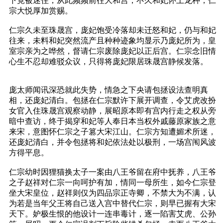
下竟被迷住，从此频频前往大和宫，不久和妃怀上龙种，仁
宗大悦厚加赏赐。
仁宗久未至珠晟宫，庞妃饱受冷落却未迁怒和妃，仍与和妃
往来，未料和妃突然流产且种种迹象均显示乃庞妃所为，皇
室宗亲为之哗然，督请仁宗废除庞妃以正后宫。仁宗念旧情
心生不忍却难驳众议，只得将庞妃限居珠晟宫静候发落。
庞太师闻讯深恐就此失势，情急之下央请包拯设法查明真
相，还庞妃清白。包拯在仁宗默许下展开调查，令艾虎改扮
女官入住珠晟宫观察动静，展昭原本即有宫内行走之权从旁
暗中查访，终于揭穿和妃等人奉日本当权外戚藤原家族之意
来宋，意图怀仁宗之子篡大宋江山。仁宗方知遭媚术所迷，
还庞妃清白，并令包拯将和妃依法处以极刑，一场宫闱风波
方得平息。
仁宗幼时因狸猫换太子一案由八王爷留在府中抚养，八王爷
之子赵祥对仁宗一向呵护有加，情同一母所生，如今仁宗登
坐大宋皇位，赵祥则仅为四品宗正寺卿，不禁大为不满，认
为若是当年父王将自己送入宫中替代仁宗，则早已握有大宋
天下。妒极生恨的他设计一连串毒计，逐一陷害艾虎、公孙