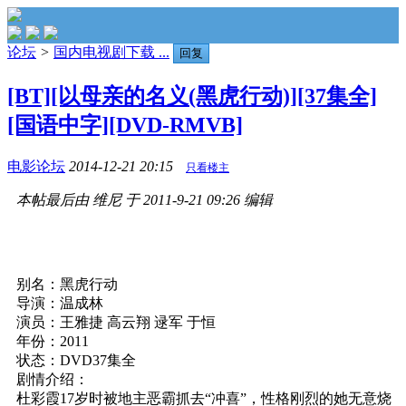
论坛
>
国内电视剧下载 ...
回复
[BT][以母亲的名义(黑虎行动)][37集全]
[国语中字][DVD-RMVB]
电影论坛
2014-12-21 20:15
只看楼主
本帖最后由 维尼 于 2011-9-21 09:26 编辑
别名：黑虎行动
导演：温成林
演员：王雅捷 高云翔 逯军 于恒
年份：2011
状态：DVD37集全
剧情介绍：
杜彩霞17岁时被地主恶霸抓去“冲喜”，性格刚烈的她无意烧