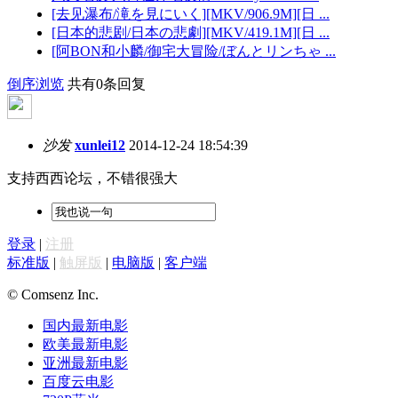
[去见瀑布/滝を見にいく][MKV/906.9M][日 ...
[日本的悲剧/日本の悲劇][MKV/419.1M][日 ...
[阿BON和小麟/御宅大冒险/ぼんとリンちゃ ...
倒序浏览
共有0条回复
沙发
xunlei12
2014-12-24 18:54:39
支持西西论坛，不错很强大
登录
|
注册
标准版
|
触屏版
|
电脑版
|
客户端
© Comsenz Inc.
国内最新电影
欧美最新电影
亚洲最新电影
百度云电影