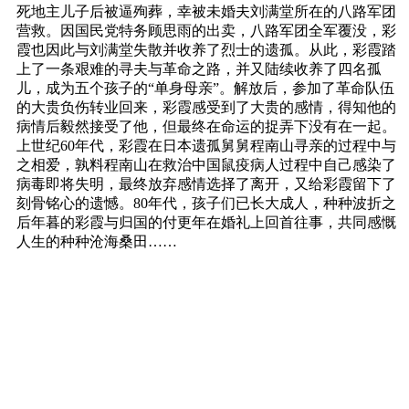
死地主儿子后被逼殉葬，幸被未婚夫刘满堂所在的八路军团
营救。因国民党特务顾思雨的出卖，八路军团全军覆没，彩
霞也因此与刘满堂失散并收养了烈士的遗孤。从此，彩霞踏
上了一条艰难的寻夫与革命之路，并又陆续收养了四名孤
儿，成为五个孩子的“单身母亲”。解放后，参加了革命队伍
的大贵负伤转业回来，彩霞感受到了大贵的感情，得知他的
病情后毅然接受了他，但最终在命运的捉弄下没有在一起。
上世纪60年代，彩霞在日本遗孤舅舅程南山寻亲的过程中与
之相爱，孰料程南山在救治中国鼠疫病人过程中自己感染了
病毒即将失明，最终放弃感情选择了离开，又给彩霞留下了
刻骨铭心的遗憾。80年代，孩子们已长大成人，种种波折之
后年暮的彩霞与归国的付更年在婚礼上回首往事，共同感慨
人生的种种沧海桑田……