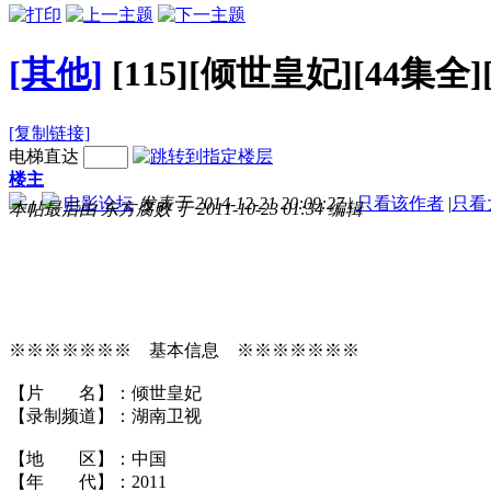
[其他]
[115][倾世皇妃][44集全]
[复制链接]
电梯直达
楼主
电影论坛
发表于 2014-12-21 20:09:27
|
只看该作者
|
只看
本帖最后由 东方腐败 于 2011-10-23 01:34 编辑
※※※※※※※ 基本信息 ※※※※※※※
【片 名】：倾世皇妃
【录制频道】：湖南卫视
【地 区】：中国
【年 代】：2011