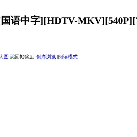
[国语中字][HDTV-MKV][540P][7
大图
|
倒序浏览
|
阅读模式