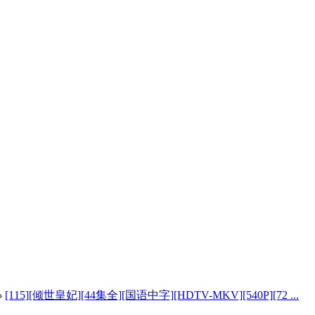
›
[115][倾世皇妃][44集全][国语中字][HDTV-MKV][540P][72 ...