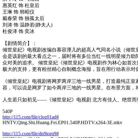
惠英红 饰 杜皇后
王琳 饰 韩昭仪
戴春荣 饰 独孤太后
刘涛 饰 温静若(静夫人)
杜俊泽 饰 奕冰
【剧情简介】：
倾世皇妃》电视剧改编自慕容湮儿的超高人气同名小说（倾世
会是该剧的最大看点之一，届时将有多位当红一线明星倾力助
众对美的追求。 倾世皇妃《倾世皇妃》电视剧作为林心如首
极大的支持，更有粉丝精心自制概念海报，旨在用行动表示对
《倾世皇妃》电视剧将网罗两岸三地一线男星，打造最纯正皇
容，可以说是网罗了如今两岸三地的一线男星。在布景方面，
人生若只如初见——《倾世皇妃》电视剧 北方有佳人、绝世而
540P
http://115.com/file/cloz01ad#
HNTV.Qing.Shi.Huang.Fei.EP01.540P.HDTV.x264-3E.mkv
http://115.com/file/dn9iorq9#