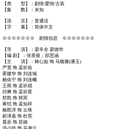
【类 型】：剧情/爱情/古装
【集 数】：未知
【语 言】：普通话
【字 幕】：简体中文
※※※※※※※ 剧情信息 ※※※※※※※
【导 演】：梁辛全 梁德华
【编 剧】：张英俊；邵思涵
【主 演】：林心如 饰 马馥雅(潘玉)
严宽 饰 孟祈佑
霍建华 饰 刘连城
杨佑宁 饰 刘连曦
王雨 饰 孟祈殒
邱爽 饰 孟祈星
郑凯 饰 韩冥
蒋恺 饰 孟知祥
杨凯淳 饰 云珠
郝泽嘉 饰 杜莞
晨辰 饰 苏姚
洪小玲 饰 马湘云