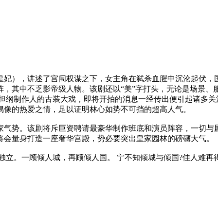
皇妃），讲述了宫闱权谋之下，女主角在弑杀血腥中沉沦起伏，
阵，其中不乏影帝级人物。该剧还以“美”字打头，无论是场景、
次担纲制作人的古装大戏，即将开拍的消息一经传出便引起诸多关
偶像的热爱之情，足以证明林心如势不可挡的超高人气。
家气势。该剧将斥巨资聘请最豪华制作班底和演员阵容，一切与
将会量身打造一座奢华宫殿，势必要突出皇家园林的磅礴大气。
独立。一顾倾人城，再顾倾人国。 宁不知倾城与倾国?佳人难再