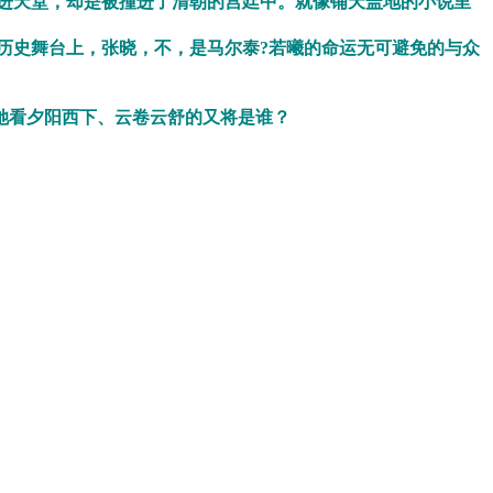
进天堂，却是被撞进了清朝的宫廷中。就像铺天盖地的小说里
历史舞台上，张晓，不，是马尔泰?若曦的命运无可避免的与众
她看夕阳西下、云卷云舒的又将是谁？