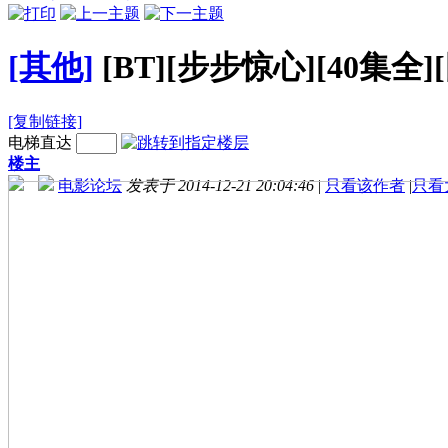
[其他]
[BT][步步惊心][40集全]
[复制链接]
电梯直达
楼主
电影论坛
发表于 2014-12-21 20:04:46
|
只看该作者
|
只看