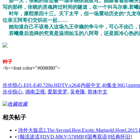
那一天，张晓的命运被一场车祸彻底改写。她眼看着那辆失控
写的那样，张晓的灵魂跨过时间的隧道，在一个叫马尔泰.若
时年，康熙第四十三。天下太平，但一场震动历史的“九龙夺
位亲王阿哥们交织在一起……
她知道自己不该卷入这场九王夺嫡的争斗中，可心不由己，
若曦最后选择的究竟是温润如玉的八阿哥，还是面冷心热的四
种子
<b><font color="#008080">
步步惊心.E01-E40.720p.HDTV.x264[内嵌中文 40集全36G].torren
步步惊心
,
湖南卫视
,
爱新觉罗
,
吴奇隆
,
简体中文
收藏
相关帖子
•
涉外大饭店2.The.Second.Best.Exotic.Marigold.Hotel.2015.B
•
[顺流逆流][DVD-MKV/578MB][国粤双语][经典怀旧]