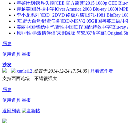
•
年鉴计划/跨界失控[CEE 官方简繁]2015 1080p CEE Blu-ray 
•
穿越美国[外挂中字]Over America 2008 Blu-ray 1080i MPE
•
李小龙系列[6BD+2DVD 终极八碟]1971-1981 BluRay 1080p A
•
[狂野大自然/野蛮任务][BD-MKV/2.05G][国粤英三语/中英
•
美丽中国/锦绣中华/野性中国[DIY国配特效中字]Blu-ray AVC 1080
•
原罪/性罪/激情伴侣[未删减版 简繁/双语字幕].Original.Sin.2001.
回复
使用道具
举报
沙发
xunlei12
发表于 2014-12-24 17:54:05
|
只看该作者
支持西西论坛，不错很强大
回复
使用道具
举报
返回列表