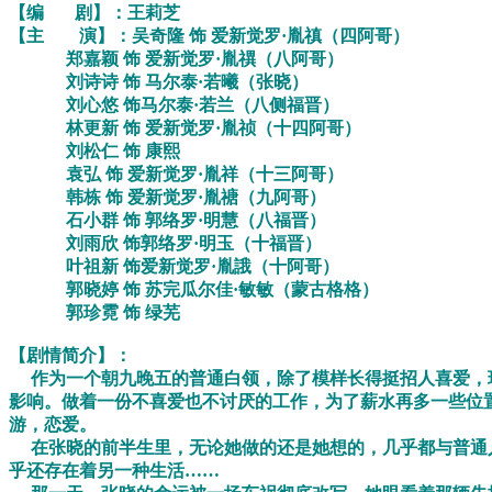
【编 剧】：王莉芝
【主 演】：吴奇隆 饰 爱新觉罗·胤禛（四阿哥）
郑嘉颖 饰 爱新觉罗·胤禩（八阿哥）
刘诗诗 饰 马尔泰·若曦（张晓）
刘心悠 饰马尔泰·若兰（八侧福晋）
林更新 饰 爱新觉罗·胤祯（十四阿哥）
刘松仁 饰 康熙
袁弘 饰 爱新觉罗·胤祥（十三阿哥）
韩栋 饰 爱新觉罗·胤禟（九阿哥）
石小群 饰 郭络罗·明慧（八福晋）
刘雨欣 饰郭络罗·明玉（十福晋）
叶祖新 饰爱新觉罗·胤誐（十阿哥）
郭晓婷 饰 苏完瓜尔佳·敏敏（蒙古格格）
郭珍霓 饰 绿芜
【剧情简介】：
作为一个朝九晚五的普通白领，除了模样长得挺招人喜爱，现
影响。做着一份不喜爱也不讨厌的工作，为了薪水再多一些位
游，恋爱。
在张晓的前半生里，无论她做的还是她想的，几乎都与普通人
乎还存在着另一种生活……