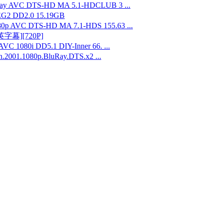
AVC DTS-HD MA 5.1-HDCLUB 3 ...
G2 DD2.0 15.19GB
VC DTS-HD MA 7.1-HDS 155.63 ...
字幕][720P]
i DD5.1 DIY-Inner 66. ...
1080p.BluRay.DTS.x2 ...