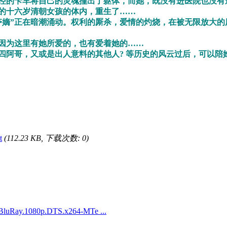
的卡车将自己的灵魂撞出了躯体，而她，既没有进医院也没有
曦的十六岁清朝女孩的体内，重生了……
嫡”正在暗潮涌动。权利的厮杀，爱情的灼烧，在被无限放大的
因为这里有她所爱的，也有爱着她的……
阿哥，又或是出人意料的其他人? 等历史的风云过后，可以陪
t
(112.23 KB, 下载次数: 0)
luRay.1080p.DTS.x264-MTe ...