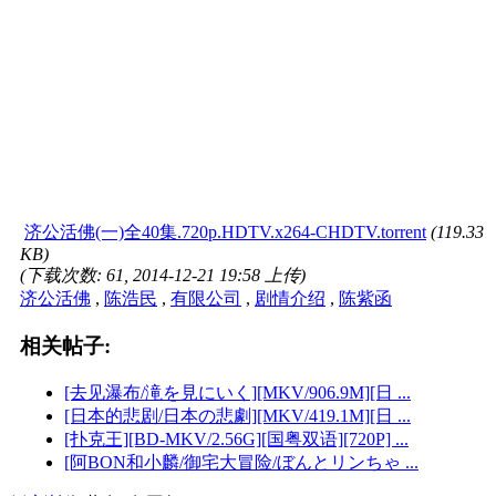
济公活佛(一)全40集.720p.HDTV.x264-CHDTV.torrent
(119.33
KB)
(下载次数: 61, 2014-12-21 19:58 上传)
济公活佛
,
陈浩民
,
有限公司
,
剧情介绍
,
陈紫函
相关帖子:
[去见瀑布/滝を見にいく][MKV/906.9M][日 ...
[日本的悲剧/日本の悲劇][MKV/419.1M][日 ...
[扑克王][BD-MKV/2.56G][国粤双语][720P] ...
[阿BON和小麟/御宅大冒险/ぼんとリンちゃ ...