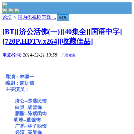
论坛
>
国内电视剧下载 ...
回复
[BT][济公活佛(一)][40集全][国语中字]
[720P.HDTV.x264][收藏佳品]
电影论坛
2014-12-21 19:58
只看楼主
导演：林添一
编剧：简远信
主要演员：
济公--陈浩民饰
白灵--杨雪饰
胭脂--陈紫函饰
明珠--董璇饰
广亮--林子聪饰
必清--高昊饰