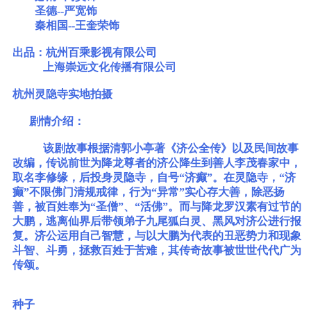
圣德--严宽饰
秦相国--王奎荣饰
出品：杭州百乘影视有限公司
上海崇远文化传播有限公司
杭州灵隐寺实地拍摄
剧情介绍：
该剧故事根据清郭小亭著《济公全传》以及民间故事
改编，传说前世为降龙尊者的济公降生到善人李茂春家中，
取名李修缘，后投身灵隐寺，自号“济癫”。在灵隐寺，“济
癫”不限佛门清规戒律，行为“异常”实心存大善，除恶扬
善，被百姓奉为“圣僧”、“活佛”。而与降龙罗汉素有过节的
大鹏，逃离仙界后带领弟子九尾狐白灵、黑风对济公进行报
复。济公运用自己智慧，与以大鹏为代表的丑恶势力和现象
斗智、斗勇，拯救百姓于苦难，其传奇故事被世世代代广为
传颂。
种子