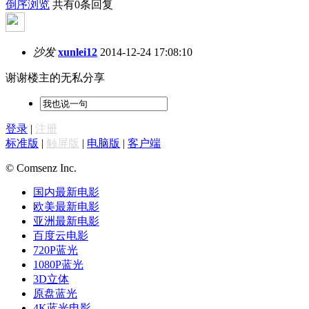
倒序浏览
共有0条回复
沙发
xunlei12
2014-12-24 17:08:10
谢谢楼主的无私分享
登录
|
注册
标准版
|
触屏版
|
电脑版
|
客户端
© Comsenz Inc.
国内最新电影
欧美最新电影
亚洲最新电影
百度云电影
720P蓝光
1080P蓝光
3D立体
原盘蓝光
4K蓝光电影