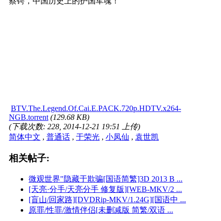
蔡锷，中国历史上的护国军魂！
BTV.The.Legend.Of.Cai.E.PACK.720p.HDTV.x264-
NGB.torrent
(129.68 KB)
(下载次数: 228, 2014-12-21 19:51 上传)
简体中文
,
普通话
,
于荣光
,
小凤仙
,
袁世凯
相关帖子:
微观世界"隐藏于欺骗[国语简繁]3D 2013 B ...
[天亮·分手/天亮分手 修复版][WEB-MKV/2 ...
[盲山/回家路][DVDRip-MKV/1.24G][国语中 ...
原罪/性罪/激情伴侣[未删减版 简繁/双语 ...