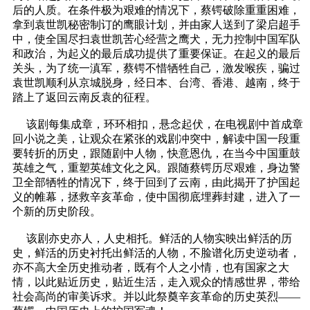
后的人质。在条件极为艰难的情况下，蔡锷破除重重困难，
拿到袁世凯秘密制订的鹰眼计划，并由家人送到了梁启超手
中，使全国尽扫袁世凯苦心经营之鹰犬，无力控制中国军队
和政治，为起义的最后成功提供了重要保证。在起义的最后
关头，为了统一滇军，蔡锷不惜牺牲自己，激发喉疾，骗过
袁世凯顺利从京城脱身，经日本、台湾、香港、越南，终于
踏上了返回云南反袁的征程。
该剧每集成章，环环相扣，悬念起伏，在电视剧中首成章
回小说之美，让观众在紧张的戏剧冲突中，解读中国一段重
要转折的历史，跟随剧中人物，快意恩仇，在当今中国重鼓
英雄之气，重塑英雄文化之风。跟随蔡锷历尽艰难，身边警
卫全部牺牲的情况下，终于回到了云南，由此揭开了护国起
义的帷幕，拯救辛亥革命，使中国彻底埋葬封建，进入了一
个新的历史阶段。
该剧亦史亦人，人史相托。鲜活的人物实映出鲜活的历
史，鲜活的历史衬托出鲜活的人物，不脸谱化历史逆动者，
亦不高大全历史推动者，既有个人之小情，也有国家之大
情，以此贴近历史，贴近生活，走入观众的情感世界，带给
社会高尚的审美诉求。并以此祭奠辛亥革命的历史英烈——