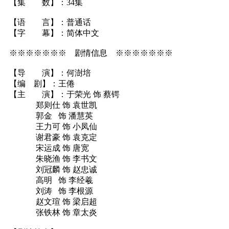
【集 数】：34集
【语 言】：普通话
【字 幕】：简体中文
※※※※※※※ 剧情信息 ※※※※※※※
【导 演】：何澍培
【编 剧】：王倦
【主 演】：于荣光 饰 蔡锷
郑则仕 饰 袁世凯
郭金 饰 潘慧英
王力可 饰 小凤仙
谢君豪 饰 袁克定
宋运成 饰 唐宽
朱晓渔 饰 李书文
刘冠麟 饰 赵忠诚
高明 饰 李经羲
刘涛 饰 李根源
赵文瑄 饰 梁启超
张铁林 饰 章太炎