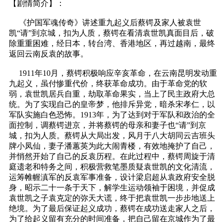
【剧情简介】：
《护国军魂传奇》讲述重九起义后蔡锷及家人被袁世
凯“请”到京城，扣为人质，蔡锷在看清袁世凯真面目后，破
除重重困难，经日本，转台湾、香港地区，再过越南，最终
返回云南反袁的故事。
1911年10月，蔡锷积极响应辛亥革命，在云南昆明发动重
九起义，虽付惨重代价，终获革命成功。由于革命党的软
弱，袁世凯居兵自重，劫取革命果实，当上了民主政府大总
统。为了实现自己的皇帝梦，他排斥异党，暗杀宋孝仁，以
军队实施白色恐怖。1913年，为了达到对于军队和政治的全
面控制，调蔡锷进京，并将蔡锷的母亲和妻子也“请”到京
城，扣为人质。蔡锷从大局出发，风月于八大胡同云吉班头
牌小凤仙，妻子潘蕙英为此大闹青楼，有效地掩护了自己，
并悄然开始了自己的反袁历程。在此过程中，蔡锷周旋于清
庭遗老和特务之间，积极营救笔墨质疑袁世凯的文化清流，
运筹帷幄滇军的反袁军事准备，设计梁启超从袁政府安全脱
身，昭示二十一条于天下，解学生运动领袖于困境，并促成
袁世凯之子袁克定的弥天大谎，终于把袁世凯一步步地送上
绝境。为了最后保证起义成功，蔡锷在成功送走家人之后，
为了给起义留有充分的时间准备，把自己留在京城作为了最