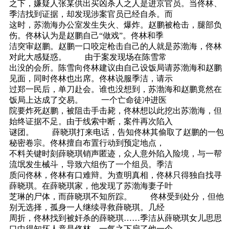
之下，嫌疑人张某供出买凶杀人之人是进京官员。当佟林、
季洁找到证据，却发现涉案官员已经自杀。而
这时，苏渤海办公室发生失火、爆炸。赵鹏被枪击，腿部负
伤。佟林认为是赵鹏自己“做戏”。佟林和季
洁突审赵鹏。赵鹏一口咬定枪击自己的人就是苏渤海，佟林
对此大感疑惑。 由于案发现场在陈雪常
出没的会所。陈雪向佟林建议由自己设饭局请苏渤海和赵鹏
见面，同时佟林也出席。佟林说服季洁，请示
过郑一民后，单刀赴会。谁也没想到，苏渤海和赵鹏竟然在
饭局上达成了交易。 一个亡命徒冲进医
院要炸死赵鹏，被阻击手击毙，佟林想以此挖出苏渤海，但
始终证据不足。由于线索中断，案件再次陷入
谜团。 薛晓琪打来电话，告知佟林其偷取了赵鹏的一包
秘密卷宗。佟林擅自布置行动到预定地点，
不料关键时刻薛晓琪销声匿迹，众人意外陷入险境，与一帮
流氓发生械斗，导致六组伤了一个组员。季洁
质问佟林，佟林有口难辩。为查明真相，佟林只得独自找寻
薛晓琪。在薛晓琪家，他发现了苏渤海妻子叶
芝琳的尸体，而薛晓琪不知所踪。 佟林受到处分，但他
别无选择，孤身一人继续寻救薛晓琪。几经
周折，佟林找到被奸杀的薛晓琪……季洁从薛晓琪女儿思思
口中得知坏人竟是佟林，一气之下扇了他一个