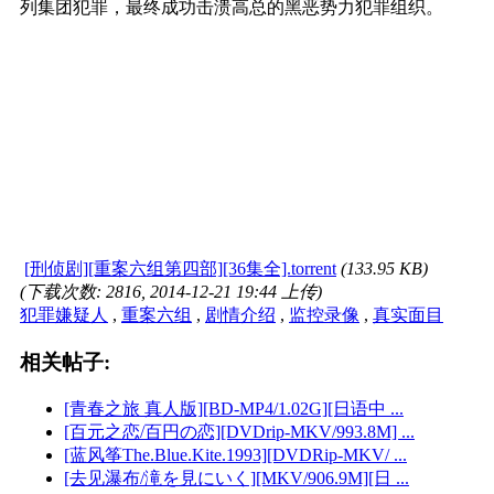
列集团犯罪，最终成功击溃高总的黑恶势力犯罪组织。
[刑侦剧][重案六组第四部][36集全].torrent
(133.95 KB)
(下载次数: 2816, 2014-12-21 19:44 上传)
犯罪嫌疑人
,
重案六组
,
剧情介绍
,
监控录像
,
真实面目
相关帖子:
[青春之旅 真人版][BD-MP4/1.02G][日语中 ...
[百元之恋/百円の恋][DVDrip-MKV/993.8M] ...
[蓝风筝The.Blue.Kite.1993][DVDRip-MKV/ ...
[去见瀑布/滝を見にいく][MKV/906.9M][日 ...