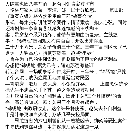
人陈雪也因八年前的一起合同诈骗案被拘审
。佟林与家人团聚，季洁、郑一民十分欣慰。 第四部
《重案六组》将依然沿用前三部“故事会”的
形式，每集交错讲述两个案件，情节紧凑，扣人心弦。同时
还将增加一条富有悬疑感和连续感的主线和主
案，贯穿整个系列始终，使情节更加曲折复杂。主线故
事：“锦绣地”按照规划有两百亩，开发出来将近
二十万平方米，总盘子价值三十个亿。三年前高副区长（已
退休，人称高总）指使苏渤海、赵鹏“串标”
，旨在为自己的集团谋利。但赵鹏为了巨大的经济利益，一
心想把“锦绣地”据为己有，逼迫苏渤海签订
转让合同。一场明争暗斗由此开始。三年来，“锦绣地”只挖
了个大坑，成为烂尾工地并蔓延出贫民区—
—简易房、歌厅、洗头房、小饭馆并存。 上层黑保护伞
徐先生不满高总手下苏、赵之争造成被动局
面并殃及自己的地位和利益，因此下达“三个月搞定”的命
令。高总通知赵、苏：如果三个月没有起色，
“锦绣地”由政府收走。这个结果将使苏、赵失去各自利益，
于是斗争更加白热化，形成几乎失控局面。
思维缜密的六组刑警们从一桩桩凶杀、绑架等恶性案件
中寻找到蛛丝马迹，串并起来后认定这是一系