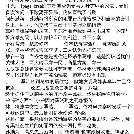
耳光。 [page_break] 苏渤海成为受害人叶芝琳的家属，受到
多次询问，不敢离开警局。佟林直截了当质
问苏渤海，苏渤海将所有的犯罪行为推给赵鹏和当年的会计
身上。同时，他交代了自己手里掌握赵鹏指使
葛雄干掉崔强的录音。但苏渤海声称如果交出录音，必须与
警方做交易，以求保护自己的利益。甚至以案
子有背景，威胁佟林。 佟林找陈雪查询，陈雪感到紧
张。佟林将情况告知季洁，二人认为先把陈雪
放在一边，当务之急是抓住连环杀手葛雄，这是突破赵鹏的
关键人物。两人请示郑一民，商量方案。郑一
民认定葛雄肯定要去除掉苏渤海。佟林要求苏渤海必须回
家，随即警方包围了苏渤海家，但葛雄没有出现
。 季洁查到葛雄的居住地，但她发现葛雄妻李淑兰已经
被杀。 经过几番复杂曲折的斗争，六组
终于抓住了赵鹏手下的连环杀手葛雄。佟林找薛晓琪的“小
弟”要“东西”，小弟因对薛晓琪之死怨恨佟
林，将账本交给了季洁。 季洁、佟林串并案时发现一个
可疑的嫌犯，最后证明是枪伤赵鹏的凶手，
将其抓获，果然供出是苏渤海买凶杀害赵鹏未遂。最终，带
有黑社会性质的犯罪团伙被一网打尽，赵鹏、
苏渤海、高总先后落网，而“锦绣地”也被政府收走。神秘女