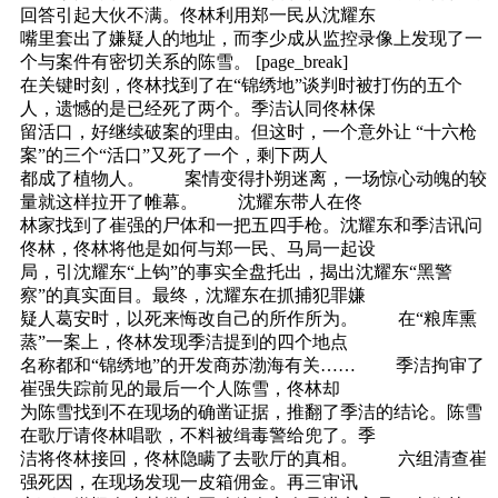
回答引起大伙不满。佟林利用郑一民从沈耀东
嘴里套出了嫌疑人的地址，而李少成从监控录像上发现了一
个与案件有密切关系的陈雪。 [page_break]
在关键时刻，佟林找到了在“锦绣地”谈判时被打伤的五个
人，遗憾的是已经死了两个。季洁认同佟林保
留活口，好继续破案的理由。但这时，一个意外让 “十六枪
案”的三个“活口”又死了一个，剩下两人
都成了植物人。 案情变得扑朔迷离，一场惊心动魄的较
量就这样拉开了帷幕。 沈耀东带人在佟
林家找到了崔强的尸体和一把五四手枪。沈耀东和季洁讯问
佟林，佟林将他是如何与郑一民、马局一起设
局，引沈耀东“上钩”的事实全盘托出，揭出沈耀东“黑警
察”的真实面目。最终，沈耀东在抓捕犯罪嫌
疑人葛安时，以死来悔改自己的所作所为。 在“粮库熏
蒸”一案上，佟林发现季洁提到的四个地点
名称都和“锦绣地”的开发商苏渤海有关…… 季洁拘审了
崔强失踪前见的最后一个人陈雪，佟林却
为陈雪找到不在现场的确凿证据，推翻了季洁的结论。陈雪
在歌厅请佟林唱歌，不料被缉毒警给兜了。季
洁将佟林接回，佟林隐瞒了去歌厅的真相。 六组清查崔
强死因，在现场发现一皮箱佣金。再三审讯