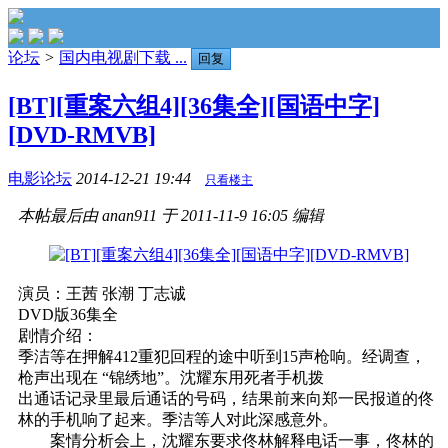
论坛
>
国内电视剧下载 ...
回复
[BT][重案六组4][36集全][国语中字]
[DVD-RMVB]
电影论坛
2014-12-21 19:44
只看楼主
本帖最后由 anan911 于 2011-11-9 16:05 编辑
演员：王茜 张潮 丁志诚
DVD版36集全
剧情介绍：
季洁等在押解412重犯回程的途中听到15声枪响。经调查，
枪声出现在 “锦绣地”。沈耀东用死者手机拨
出通话记录里最后通话的号码，结果前来向郑一民报道的佟
林的手机响了起来。季洁等人对此深感意外。
案情分析会上，沈耀东要求佟林解释电话一事，佟林的