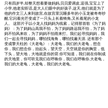
只有四岁半,却整天想着要做妈妈,贝贝爱调皮,逞强,宝宝上了
小学,他老实听话,是大人们眼中的好孩子,这天,他们就是为了
他的作文三人来到故宫,在故宫里沉睡多年的小玉龙被奇奇吵
醒,它闪着光芒变成了一只头上长着犄角,又长着尾的小龙
人。 这部片子以小龙人找妈妈为线索，记得那首歌《为了妈
妈》：为了妈妈山高我不怕，为了妈妈路远我不怕，为了妈
妈不怕风来吹，为了妈妈不怕雨来打。我们起寻找妈妈，我
们一起去寻找妈妈，哪怕找海角，哪怕找遍天涯. 还有那个
变成擎天柱的《大老龟》：大老龟，我们的大老龟，想念
你，我们想念你，抬起头，望天空，天空就是你的胸堂，低
下头，望大地，大地就是你的背.你可知道，我们就在你制成
的天地里，你可听见我们在呼唤你，我们在呼唤你.大老龟，
我们的大老龟，大老龟，我们的大老龟。