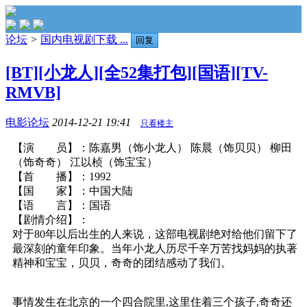
论坛
>
国内电视剧下载 ...
回复
[BT][小龙人][全52集打包][国语][TV-
RMVB]
电影论坛
2014-12-21 19:41
只看楼主
【演 员】：陈嘉男（饰小龙人） 陈晨（饰贝贝） 柳田
（饰奇奇） 江以桢（饰宝宝）
【首 播】：1992
【国 家】：中国大陆
【语 言】：国语
【剧情介绍】：
对于80年以后出生的人来说，这部电视剧绝对给他们留下了
最深刻的童年印象。当年小龙人历尽千辛万苦找妈妈的执著
精神和宝宝，贝贝，奇奇的团结感动了我们。
事情发生在北京的一个四合院里,这里住着三个孩子,奇奇还