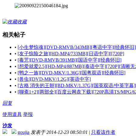
收藏
相关帖子
•
[小生梦惊魂][DVD-RMVB/343MB][粤语中字][经典怀旧]
•
[友子惊险之旅][HD-MP4/733MB][日语中字][[720P]
•
[毒咒][DVD-RMVB/391MB][国语中字][经典怀旧]
•
[想爱就爱2.5][HD-MP4/887MB][泰语中字][720P][清晰
•
[鸭之一族][DVD-MKV/1.36G][国粤双语][经典怀旧]
•
[兽虫][DVD-MKV/1.2G][英语中字]
•
[古格 消失的王朝][BD-MKV/1.37G][国英双语/中英字幕][7
•
[聊斋1+2][两部全][百度云网盘下载][720P高清TS/MPG/62.31
回复
使用道具
举报
沙发
goujia
发表于 2014-12-23 08:50:01
|
只看该作者