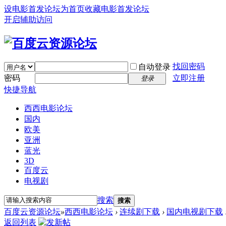
设电影首发论坛为首页
收藏电影首发论坛
开启辅助访问
找回密码
自动登录
密码
立即注册
登录
快捷导航
西西电影论坛
国内
欧美
亚洲
蓝光
3D
百度云
电视剧
搜索
搜索
百度云资源论坛
»
西西电影论坛
›
连续剧下载
›
国内电视剧下载
返回列表