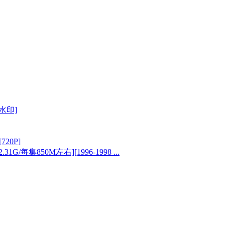
无水印]
20P]
G/每集850M左右][1996-1998 ...