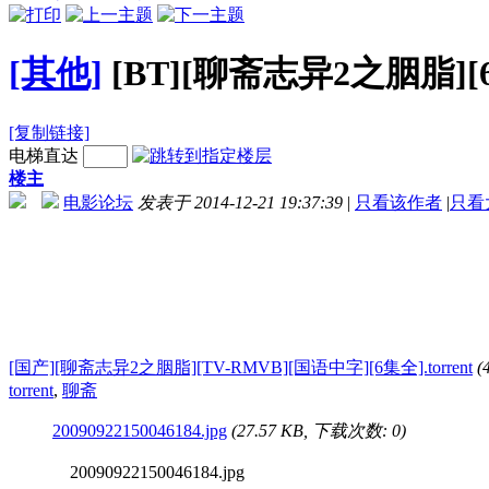
[其他]
[BT][聊斋志异2之胭脂][6
[复制链接]
电梯直达
楼主
电影论坛
发表于 2014-12-21 19:37:39
|
只看该作者
|
只看
[国产][聊斋志异2之胭脂][TV-RMVB][国语中字][6集全].torrent
(
torrent
,
聊斋
20090922150046184.jpg
(27.57 KB, 下载次数: 0)
20090922150046184.jpg