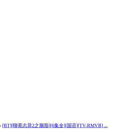
›
[BT][聊斋志异2之胭脂][6集全][国语][TV-RMVB] ...