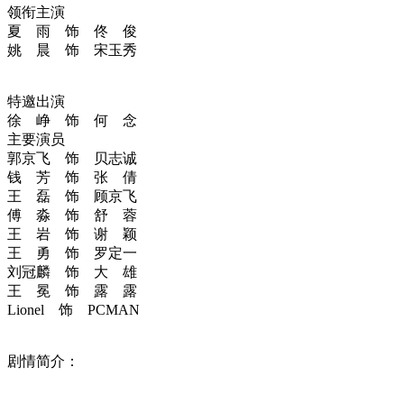
领衔主演
夏 雨 饰 佟 俊
姚 晨 饰 宋玉秀
特邀出演
徐 峥 饰 何 念
主要演员
郭京飞 饰 贝志诚
钱 芳 饰 张 倩
王 磊 饰 顾京飞
傅 淼 饰 舒 蓉
王 岩 饰 谢 颖
王 勇 饰 罗定一
刘冠麟 饰 大 雄
王 冕 饰 露 露
Lionel 饰 PCMAN
剧情简介：