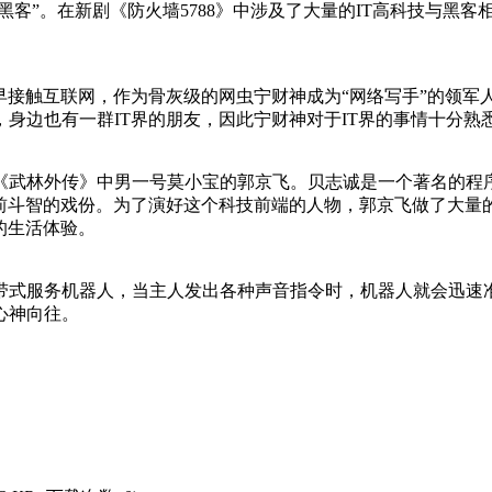
客”。在新剧《防火墙5788》中涉及了大量的IT高科技与黑
早接触互联网，作为骨灰级的网虫宁财神成为“网络写手”的领军
身边也有一群IT界的朋友，因此宁财神对于IT界的事情十分熟悉
《武林外传》中男一号莫小宝的郭京飞。贝志诚是一个著名的程
前斗智的戏份。为了演好这个科技前端的人物，郭京飞做了大量
的生活体验。
式服务机器人，当主人发出各种声音指令时，机器人就会迅速准
心神向往。