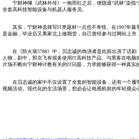
宁财神继《武林外传》一炮而红之后，便隐退“武林”染指“黑
全套高科技智能设备与机器人服务员。
其实，宁财神选择写IT类题材一点也不奇怪。在1997年最
是金融，毕业后又离家北上做期货，自己曾经参与过网站上市，
在《防火墙5788》中，贝志诚的饰演者是此前出演了话剧
人物，剧中，郭京飞有很多使用IT高科技产品、与黑客在电脑
片场不断向宁财神讨教有关的IT问题，力求能够获得一种真实
在贝志诚的家中不仅设置了全套的智能设备，还有一个履带
视频活动。现代化的生活场景，想必会让电视机前的年轻观众