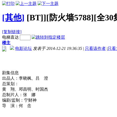
[其他]
[BT]][防火墙5788][全3
[复制链接]
电梯直达
楼主
电影论坛
发表于 2014-12-21 19:36:35
|
只看该作者
|
只看
剧集信息
出品人：李晓枫、吕 澄
总策划：
黄 翔、邓昌明、时国杰
总制片人：张 娜
编剧/监制：宁财神
导 演：何 念