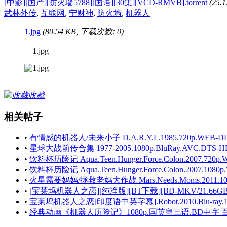
[中影][国产][防火墙5788][国语][30集][VCD-RMVB].torrent
(25.
武林外传
,
互联网
,
宁财神
,
防火墙
,
机器人
1.jpg
(80.54 KB, 下载次数: 0)
1.jpg
收藏
相关帖子
•
有情感的机器人/未来小子 D.A.R.Y.L.1985.720p.WEB-DL.AAC2
•
星球大战前传合集 1977-2005.1080p.BluRay.AVC.DTS-HD.
•
饮料杯历险记 Aqua.Teen.Hunger.Force.Colon.2007.720p.W
•
饮料杯历险记 Aqua.Teen.Hunger.Force.Colon.2007.1080p.
•
火星需要妈妈/拯救老妈大作战 Mars.Needs.Moms.2011.1080p.B
•
[宝莱坞机器人之恋][纯净版][BT下载][BD-MKV/21.66GB]
•
宝莱坞机器人之恋[印度语中英字幕].Robot.2010.Blu-ray.1080p
•
经典动画《机器人历险记》1080p.国英粤三语.BD中字 百