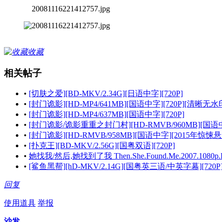
20081116221412757.jpg
收藏
相关帖子
•
[切肤之爱][BD-MKV/2.34G][日语中字][720P]
•
[封门诡影][HD-MP4/641MB][国语中字][720P][清晰无水
•
[封门诡影][HD-MP4/637MB][国语中字][720P]
•
[封门诡影/诡影重重之封门村][HD-RMVB/960MB][国语中字][高
•
[封门诡影][HD-RMVB/958MB][国语中字][2015年惊悚悬
•
[扑克王][BD-MKV/2.56G][国粤双语][720P]
•
她找我/然后,她找到了我 Then.She.Found.Me.2007.1080p.BluR
•
[鲨鱼黑帮][hD-MKV/2.14G][国粤英三语/中英字幕][720P
回复
使用道具
举报
沙发