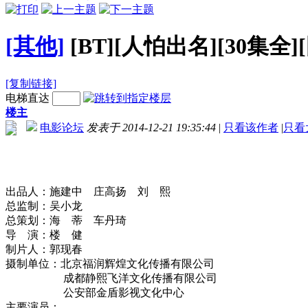
[其他]
[BT][人怕出名][30集全]
[复制链接]
电梯直达
楼主
电影论坛
发表于 2014-12-21 19:35:44
|
只看该作者
|
只看
出品人：施建中 庄高扬 刘 熙
总监制：吴小龙
总策划：海 蒂 车丹琦
导 演：楼 健
制片人：郭现春
摄制单位：北京福润辉煌文化传播有限公司
成都静熙飞洋文化传播有限公司
公安部金盾影视文化中心
主要演员：