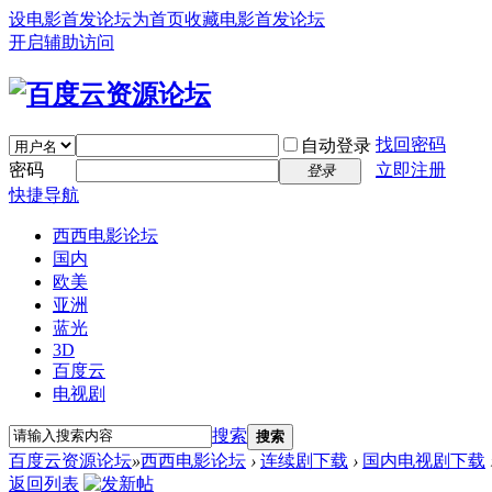
设电影首发论坛为首页
收藏电影首发论坛
开启辅助访问
找回密码
自动登录
密码
立即注册
登录
快捷导航
西西电影论坛
国内
欧美
亚洲
蓝光
3D
百度云
电视剧
搜索
搜索
百度云资源论坛
»
西西电影论坛
›
连续剧下载
›
国内电视剧下载
返回列表