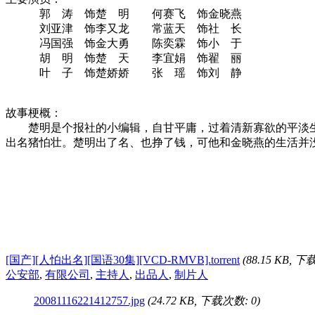
郭 涛 饰楚 明 何赛飞 饰金晓燕
刘亚津 饰李又龙 常蓝天 饰社 长
冯国强 饰金大勇 陈奕霖 饰小 于
胡 明 饰楚 天 李宜娟 饰翟 丽
叶 子 饰楚娇娇 张 瑶 饰刘 静
故事梗概：
楚明是个报社的小编辑，自甘平庸，过着清新寡欲的平淡生
出名猪怕壮。楚明出了名、也挣了钱，可他和金晓燕的生活并
[国产][人怕出名][国语30集][VCD-RMVB].torrent
(88.15 KB, 下
公安部
,
有限公司
,
主持人
,
出品人
,
制片人
20081116221412757.jpg
(24.72 KB, 下载次数: 0)