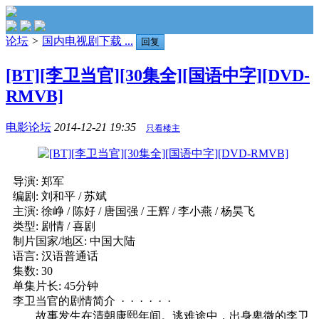
论坛
>
国内电视剧下载 ...
回复
[BT][李卫当官][30集全][国语中字][DVD-
RMVB]
电影论坛
2014-12-21 19:35
只看楼主
导演: 郑军
编剧: 刘和平 / 苏斌
主演: 徐峥 / 陈好 / 唐国强 / 王辉 / 李小燕 / 杨昊飞
类型: 剧情 / 喜剧
制片国家/地区: 中国大陆
语言: 汉语普通话
集数: 30
单集片长: 45分钟
李卫当官的剧情简介 · · · · · ·
故事发生在清朝康熙年间。逃难途中，出身卑微的李卫