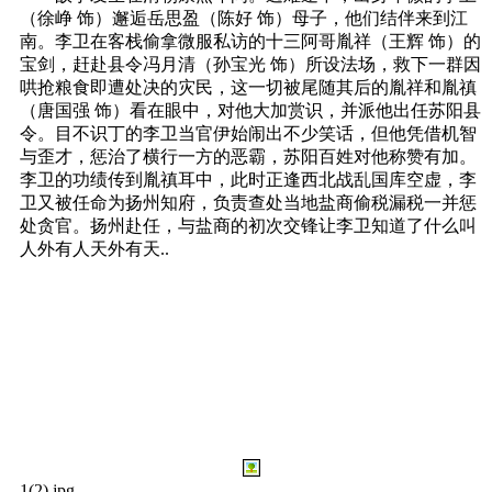
（徐峥 饰）邂逅岳思盈（陈好 饰）母子，他们结伴来到江
南。李卫在客栈偷拿微服私访的十三阿哥胤祥（王辉 饰）的
宝剑，赶赴县令冯月清（孙宝光 饰）所设法场，救下一群因
哄抢粮食即遭处决的灾民，这一切被尾随其后的胤祥和胤禛
（唐国强 饰）看在眼中，对他大加赏识，并派他出任苏阳县
令。目不识丁的李卫当官伊始闹出不少笑话，但他凭借机智
与歪才，惩治了横行一方的恶霸，苏阳百姓对他称赞有加。
李卫的功绩传到胤禛耳中，此时正逢西北战乱国库空虚，李
卫又被任命为扬州知府，负责查处当地盐商偷税漏税一并惩
处贪官。扬州赴任，与盐商的初次交锋让李卫知道了什么叫
人外有人天外有天..
1(2).jpg