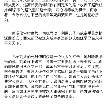
暗火更凶。远离长安的傅昭仪在回定陶的路上收养了赵氏姐
妹(即后来的赵飞燕和赵合德)，尽心培养成为棋子。而永
巷，令政君忧心不已的成帝嫔妃频繁流产，也是她精心所
为。
傅昭仪审时度势、伺机而动，利用儿子与成帝手足之情
返回长安，而先前已被送入成帝身边的赵氏姐妹早已在永巷
平分天下。
儿子刘康的死对傅昭仪是一个很大的打击，她对嗷嗷学
语的孙儿刘欣许下诺言，将来一定要把他送上未央宫……血
雨腥风仍旧从永巷开启。成帝后宫争宠以废许后，立飞燕，
封合德告终。曹宫人怀孕引发了赵氏姐妹终于知道了自己不
能怀孕的真相，也明白了自己的命运。姐妹二人合计杀死了
曹宫和婴儿。飞燕不甘命运，遍访名医，企图以良方妙药回
春却不得成功。政君眼见自己的儿子已当壮年非但没有子
嗣，反而如迷途羔羊般被赵氏姐妹完全控制，想方设法物色
美人送到儿子身边，并获得了成帝的临幸。