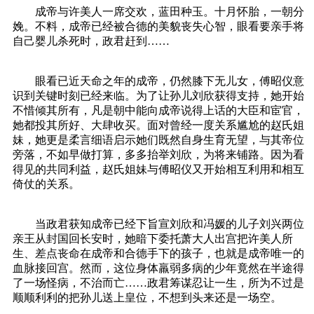
成帝与许美人一席交欢，蓝田种玉。十月怀胎，一朝分
娩。不料，成帝已经被合德的美貌丧失心智，眼看要亲手将
自己婴儿杀死时，政君赶到……
眼看已近天命之年的成帝，仍然膝下无儿女，傅昭仪意
识到关键时刻已经来临。为了让孙儿刘欣获得支持，她开始
不惜倾其所有，凡是朝中能向成帝说得上话的大臣和宦官，
她都投其所好、大肆收买。面对曾经一度关系尴尬的赵氏姐
妹，她更是柔言细语启示她们既然自身生育无望，与其帝位
旁落，不如早做打算，多多抬举刘欣，为将来铺路。因为看
得见的共同利益，赵氏姐妹与傅昭仪又开始相互利用和相互
倚仗的关系。
当政君获知成帝已经下旨宣刘欣和冯媛的儿子刘兴两位
亲王从封国回长安时，她暗下委托萧大人出宫把许美人所
生、差点丧命在成帝和合德手下的孩子，也就是成帝唯一的
血脉接回宫。然而，这位身体羸弱多病的少年竟然在半途得
了一场怪病，不治而亡……政君筹谋忍让一生，所为不过是
顺顺利利的把孙儿送上皇位，不想到头来还是一场空。