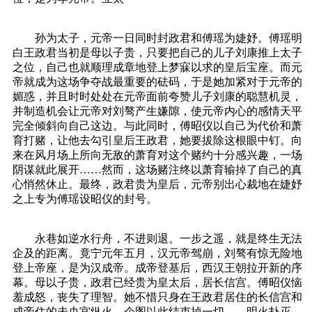
孙为太子，元帝一日同时封政君和傅瑶为婕妤。傅瑶明
白王政君当初是母以子贵，只要把自己的儿子刘康推上太子
之位，自己也就顺理成章地登上梦寐以求的皇后宝座。而元
帝就成为这场争夺战最重要的砝码，于是她加紧对于元帝的
媚惑，并且时时处处在元帝面前夸赞儿子刘康的聪慧机灵，
并制造机会让元帝对刘骜产生嫌隙，使元帝内心的感情天平
完全倾斜向自己这边。与此同时，傅昭仪以自己为代价和萧
育打赌，让他去勾引皇后王政君，她要拔除这根眼中钉。向
来在风月场上所向无敌的萧育对这个赌约十分感兴趣，一场
阴谋就此展开……然而，这场赌注终以萧育输掉了自己的真
心悄然休止。最终，政君贵为皇后，元帝别出心裁地在婕妤
之上专为傅瑶设昭仪的封号。
永巷如逆水行舟，不进则退。一步之遥，就是终生无法
企及的距离。竟宁元年五月，汉元帝驾崩，刘骜有惊无险地
登上帝座，是为汉成帝。成帝登基后，西汉王朝拉开新的序
幕。母以子贵，政君已经贵为皇太后，居长信宫。傅昭仪恼
羞成怒，丧失了理智。她不惜只身在王政君居住的长信宫和
成帝住的未央宫纵火，企图以此结束掉一切……明火扑灭，