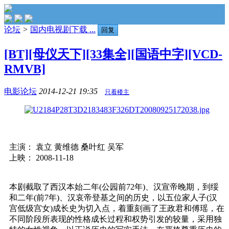
论坛
>
国内电视剧下载 ...
回复
[BT][母仪天下][33集全][国语中字][VCD-
RMVB]
电影论坛
2014-12-21 19:35
只看楼主
主演： 袁立 黄维德 桑叶红 吴军
上映： 2008-11-18
本剧截取了西汉本始二年(公园前72年)、汉宣帝晚期，到绥
和二年(前7年)、汉哀帝登基之间的历史，以五位家人子(汉
宫低级宫女)成长史为切入点，着重刻画了王政君和傅瑶，在
不同阶段所表现的性格成长过程和权势引发的较量，采用独