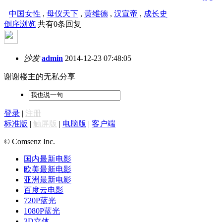
中国女性
,
母仪天下
,
黄维德
,
汉宣帝
,
成长史
倒序浏览
共有0条回复
沙发
admin
2014-12-23 07:48:05
谢谢楼主的无私分享
登录
|
注册
标准版
|
触屏版
|
电脑版
|
客户端
© Comsenz Inc.
国内最新电影
欧美最新电影
亚洲最新电影
百度云电影
720P蓝光
1080P蓝光
3D立体