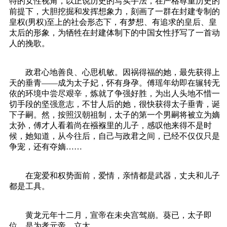
特的女性视角，以正说历史的写实手法，在严格尊重历史的
前提下，大胆挖掘和发挥想象力，刻画了一群在封建专制的
皇权(男权)至上的社会形态下，有梦想、有追求的皇后、皇
太后的形象，为牺牲在封建体制下的中国女性抒写了一首动
人的挽歌。
政君心地善良、心思机敏。因祸得福的她，最先获得上
天的垂青——成为太子妃，怀有身孕。傅瑶年幼即在辗转无
依的环境中尝尽艰辛，炼就了争强好胜，为出人头地不惜一
切手段的坚强意志，不甘人后的她，很快获得太子垂青，诞
下子嗣。然，按照汉朝祖制，太子的第一个男嗣将被立为嫡
太孙，傅才人看着尚在襁褓里的儿子，感叹他来得不是时
候，她知道，从今往后，自己与政君之间，已经不仅仅只是
争宠，还有夺嫡……
在宠爱和权势面前，爱情，亲情都是武器，丈夫和儿子
都是工具。
黄龙元年十二月，宣帝在未央宫驾崩。葵已，太子即
位，是为孝元帝。立太